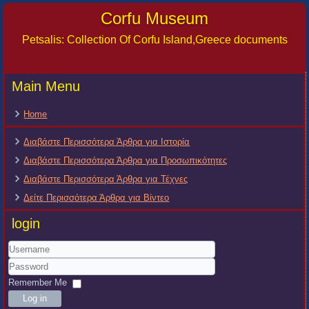
Corfu Museum
Petsalis: Collection Of Corfu Island,Greece documents
Main Menu
Home
Διαβάστε Περισσότερα Άρθρα για Ιστορία
Διαβάστε Περισσότερα Άρθρα για Προσωπικότητες
Διαβάστε Περισσότερα Άρθρα για Τέχνες
Δείτε Περισσότερα Άρθρα για Βίντεο
login
Username
Password
Remember Me
Log in