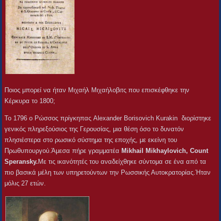
Ποιος μπορεί να ήταν Μιχαήλ Μιχαήλοβιτς που επισκέφθηκε την
Κέρκυρα το 1800;
To 1796 o Ρώσσος πρίγκηπας Alexander Borisovich Kurakin διορίστηκε
γενικός πληρεξούσιος της Γερουσίας, μια θέση όσο το δυνατόν
πλησιέστερα στο ρωσικό σύστημα της εποχής, με εκείνη του
Πρωθυπουργού.Άμεσα πήρε γραμματέα
Mikhail Mikhaylovich, Count
Speransky.
Με τις ικανότητές του αναδείχθηκε σύντομα σε ένα από τα
πιο βασικά μέλη των υπηρετούντων την Ρωσσικής Αυτοκρατορίας.Ήταν
μόλις 27 ετών.