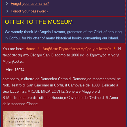
Forgot your username?
Forgot your password?
OFFER TO THE MUSEUM
We warmly thank Mr Angelo Lavrano, grandson of the Chief of scouting
in Corfou, for his offer of many historical books conserning our island.
You are here:
Home
Διαβάστε Περισσότερα Άρθρα για Ιστορία
Η
παράσταση στο Θέατρο San Giacomo το 1800 και ο Στρατηγός Μιχαήλ
Μιχαήλοβιτς.
Hits: 15974
composto, e diretto da Domenico Crimaldi Romano,da rappresentarsi nel
Nob. Teatro di San Giacomo in Corfu, il Carnovale del 1800. Delicato a
Sua Eccellnza MICAIL MICAILOVITZ,Generale Maggiore di
S.M.L.'Imperatore di Tutte Le Russie,e Cavaliere dell'Ordine di S.Anna
della seconda Classe.