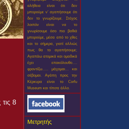
αλήθεια είναι ότι δεν
μπορούμε ν’ αγαπήσουμε ότι
δεν το γνωρίζουμε. Στόχος
λοιπόν είναι να το
γνωρίσουμε όσο πιο βαθιά
μπορούμε, μέσα από το χθες
και το σήμερα, γιατί αλλιώς
πως θα το αγαπήσουμε;
Αγαπάω ατομικά και ομαδικά
έχει επακόλουθο….
φροντίζω….. μάχομαι… και
σέβομαι. Αγάπη προς την
Κέρκυρα είναι το Corfu
Museum και τίποτε άλλο.
τις 8
Μετρητής