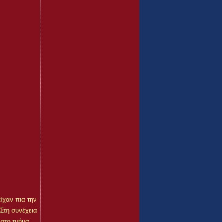
ίχαν πια την
 Στη συνέχεια
 στο τμήμα