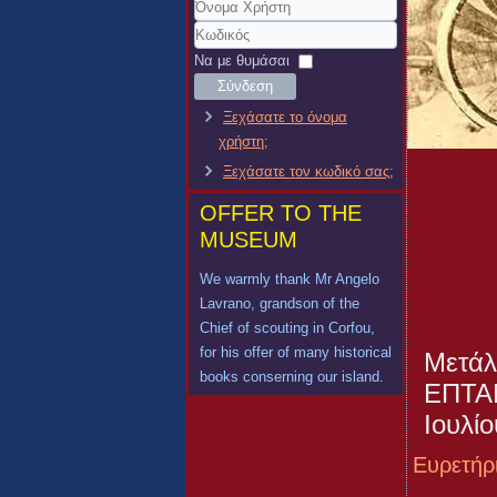
Όνομα
Χρήστη
Κωδικός
Να με θυμάσαι
Σύνδεση
Ξεχάσατε το όνομα
χρήστη;
Ξεχάσατε τον κωδικό σας;
OFFER TO THE
MUSEUM
We warmly thank Mr Angelo
Lavrano, grandson of the
Chief of scouting in Corfou,
for his offer of many historical
Μετάλ
books conserning our island.
ΕΠΤΑΝ
Ιουλίο
Ευρετήρ