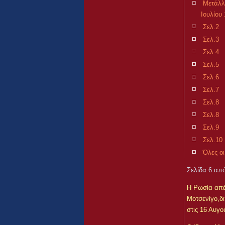
Μετάλλ
Ιουλίου 
Σελ.2
Σελ.3
Σελ.4
Σελ.5
Σελ.6
Σελ.7
Σελ.8
Σελ.8
Σελ.9
Σελ.10
Όλες οι
Σελίδα 6 από
Η Ρωσία απέ
Μοτσενίγο,δ
στις 16 Αυγο