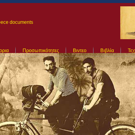
Greece documents
ορια
Προσωπικότητες
Βιντεο
Βιβλία
Τεχ