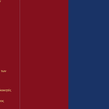
ν
η των
ιοικητές
πος