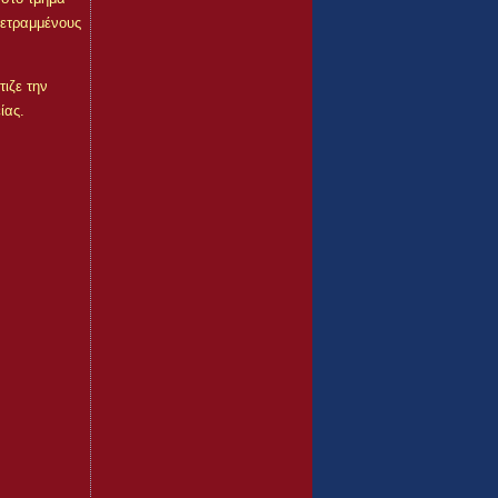
τετραμμένους
ιζε την
ίας.