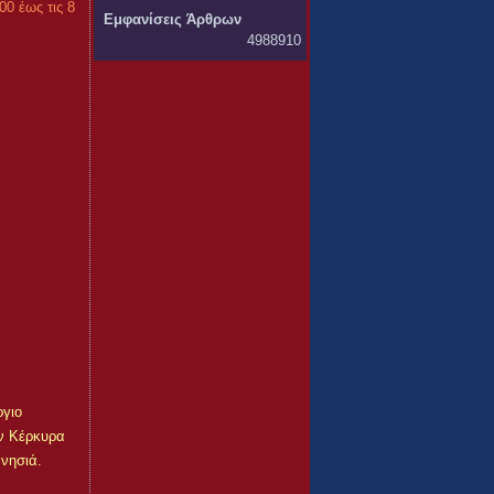
0 έως τις 8
Εμφανίσεις Άρθρων
4988910
ργιο
ην Κέρκυρα
 νησιά.