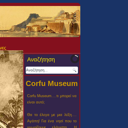
νες
Αναζήτηση
Corfu Museum
Corfu Museum….τι μπορεί να
είναι αυτό;
Θα το έλεγα με μια λέξη….
Αγάπη! Για ένα νησί που το
γνωρίζουμε ελάχιστα. Η