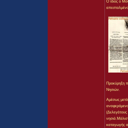
Ο ίδιος ο Μο
απεσταλμένος
Προκύρηξη πρ
Νησιών.
Αμέσως μετά
αναφερόμενος
(Δελεγάτους 
νησιά.Μάλιστ
καταγωγής α