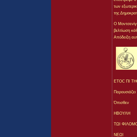
των εξωτερι
της Δημοκρατ
Ο Μοντσενίγ
βελτίωση κά
Απόδειξη αυτ
ΕΤΟC ΠΙ Τ
Παρουσιάζει
Όπισθεν
ΗΒΟΥΛΗ
ΤΩΙ ΦΙΛΟΜ
ΝΕΩΙ