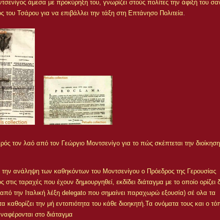
ντσενίγος άμεσα με προκύρηξη του, γνωρίζει στούς πολίτες την άφιξή του σα
 του Τσάρου για να επιβάλλει την τάξη στη Επτάνησο Πολιτεία
.
ός τον λαό από τον Γεώργιο Μοντσενίγο για το πώς σκέπτεται την διοίκησ
 την ανάληψη των καθηκόντων του Μοντσενίγου ο Πρόεδρος της Γερουσίας
 στις ταραχές που έχουν δημιουργηθεί, εκδίδει διάταγμα με το οποίο ορίζει δ
από την Ιταλική λέξη delegato που σημαίνει παραχωρώ εξουσία) σέ ολα τα
α καθορίζει την μή εντοπιότητα του κάθε διοηκητή.Τα ονόματα τους και ο τό
ναφέρονται στο διάταγμα