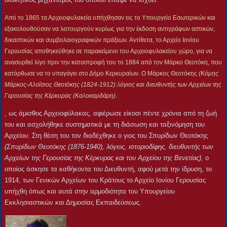
Από το 1865 τα Αρχειοφυλακεία υπήχθησαν εις το Υπουργείο Εσωτερικών και
εξακολουθούσαν να λειτουργούν κυρίως για την έκδοση αντιγράφων αστικών,
δικαστικών και συμβολαιογραφικών πράξεων. Αντίθετα, το Αρχείο Ιονίου
Γερουσίας αποθηκεύθηκε σε παρακείμενο του Αρχειοφυλακείου χώρο, για να
ανασυρθεί λίγο πριν την καταστροφή του το 1884 από τον Μάρκο Θεοτόκη, που
κατόρθωσε να το υπαγάγει στο Δήμο Κερκυραίων. Ο Μάρκος Θεοτόκης
(
Κόμης
Μάρκος-Αλοΐσιος Θεοτόκης (1824-1912) λόγιος και διευθυντής των Αρχείων της
Γερουσίας της Κέρκυρας (Καλοκαρδάρη).
, ως άμισθος Αρχειοφύλακας, αφιέρωσε είκοσι πέντε χρόνια από τη ζωή
του και ασχολήθηκε συστηματικά με τη διάσωση και ταξινόμηση του
Αρχείου. Στη θέση του τον διαδέχθηκε ο γιος του Σπυρίδων Θεοτόκης
(
Σπυρίδων Θεοτόκης (1876-1940), λόγιος, ιστοριοδίφης, διευθυντής των
Αρχείων της Γερουσίας της Κέρκυρας και του Αρχείου της Βενετίας),
ο
οποίος άσκησε τα καθήκοντα του Διευθυντή, αφού μετά την ίδρυση, το
1914, των Γενικών Αρχείων του Κράτους το Αρχείο Ιονίου Γερουσίας
υπήχθη όπως και αυτά στην αρμοδιότητα του Υπουργείου
Εκκλησιαστικών και Δημοσίας Εκπαιδεύσεως.