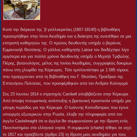
Κατά την διάρκεια της ΄β γαλλοκρατίας (1807-18140) η βιβλιοθήκη
προσαρτήθηκε στην Ιόνιο Ακαδημία και η διοίκηση της ανατέθηκε σε μια
επιτροπή καθηγητών της. Ο πρώτος διευθυντής υπήρξε ο βαρόνος
Εμμανουήλ Θεοτόκης. Ο γάλλος καθηγητής Latour τον διαδέχτηκε λίγο
αργότερα και για πολλά χρόνια διευθυντής υπήρξε ο Μιχαήλ Τριβώλης
Πιέρης, βοτανολόγος, μέλος της Ιονίου Ακαδημίας, συγγραφέας δοκιμίων
πάνω στη χλωρίδα της Κέρκυρας. Τότε εμπλουτίστηκε με 1.585 τόμους
που προέρχονταν από τη Βιβλιοθήκη του Γ. Θεοτόκη, Προέδρου της
Επτανήσου Πολιτείας, που προσφέρθηκαν από τον Ανδρέα Καλογερά.
Στις 23 Ιουνίου 1814 ο στρατηγός Cambell αποβιβάζεται στην Κέρκυρα.
Από άποψη πνευματικής ανάπτυξης η βρετανική προστασία υπήρξε μια
γόνιμη περίοδος για την Κέρκυρα. Ο Ιωάννης Καποδίστριας που έγινα
υπουργός εξωτερικών στην Ρωσία, έλαβε την πληροφορία από τον
άγγλο Castelreaght ότι οι άγγλοι θα συμφωνούσαν με την ίδρυση ενός
Πανεπιστημίου στα ελληνικά νησιά. Η συμφωνία (charte) τέθηκε σε ισχύ
το 1817 και προέβλεπε (άρθρο 23) τη ίδρυση μιας ακαδημίας για τους