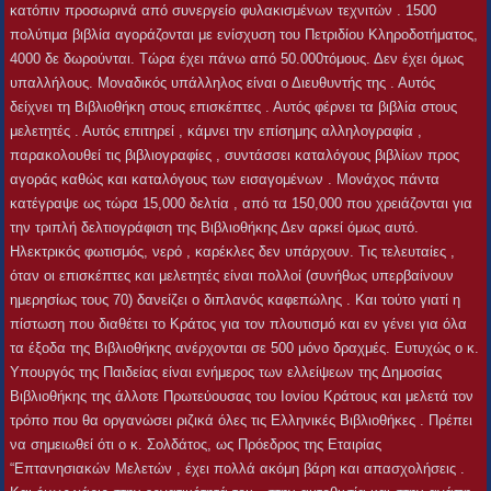
κατόπιν προσωρινά από συνεργείο φυλακισμένων τεχνιτών . 1500
πολύτιμα βιβλία αγοράζονται με ενίσχυση του Πετριδίου Κληροδοτήματος,
4000 δε δωρούνται. Τώρα έχει πάνω από 50.000τόμους. Δεν έχει όμως
υπαλλήλους. Μοναδικός υπάλληλος είναι ο Διευθυντής της . Αυτός
δείχνει τη Βιβλιοθήκη στους επισκέπτες . Αυτός φέρνει τα βιβλία στους
μελετητές . Αυτός επιτηρεί , κάμνει την επίσημης αλληλογραφία ,
παρακολουθεί τις βιβλιογραφίες , συντάσσει καταλόγους βιβλίων προς
αγοράς καθώς και καταλόγους των εισαγομένων . Μονάχος πάντα
κατέγραψε ως τώρα 15,000 δελτία , από τα 150,000 που χρειάζονται για
την τριπλή δελτιογράφιση της Βιβλιοθήκης Δεν αρκεί όμως αυτό.
Ηλεκτρικός φωτισμός, νερό , καρέκλες δεν υπάρχουν. Τις τελευταίες ,
όταν οι επισκέπτες και μελετητές είναι πολλοί (συνήθως υπερβαίνουν
ημερησίως τους 70) δανείζει ο διπλανός καφεπώλης . Και τούτο γιατί η
πίστωση που διαθέτει το Κράτος για τον πλουτισμό και εν γένει για όλα
τα έξοδα της Βιβλιοθήκης ανέρχονται σε 500 μόνο δραχμές. Ευτυχώς ο κ.
Υπουργός της Παιδείας είναι ενήμερος των ελλείψεων της Δημοσίας
Βιβλιοθήκης της άλλοτε Πρωτεύουσας του Ιονίου Κράτους και μελετά τον
τρόπο που θα οργανώσει ριζικά όλες τις Ελληνικές Βιβλιοθήκες . Πρέπει
να σημειωθεί ότι ο κ. Σολδάτος, ως Πρόεδρος της Εταιρίας
“Επτανησιακών Μελετών , έχει πολλά ακόμη βάρη και απασχολήσεις .