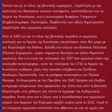
Έκτοτε και ως το τέλος της βενετικής κυριαρχίας, παράλληλα με την
ανάπτυξη του διοικητικού τοπικού συστήματος, εμπλουτίζονταν και τα
Αρχεία της Κοινότητας, ενώ η αυτονόμηση διαφόρων Υπηρεσιών
(Συμβολαιογράφοι, Υγειονομείο, Προβλεπτές των οδών) δημιουργούσε
παράλληλα νέες αρχειακές συλλογές.
Από το 1443 ως και το τέλος της βενετικής περιόδου οι αρχειακές
συλλογές και τα Αρχεία της Κοινότητας στεγάστηκαν στον ίδιο χώρο με
την Καγκελαρία του Βαΐλου, δηλαδή στο ισόγειο του Βαϊλικού Παλατιού
(Πλατεία Δημαρχείου, χώρος σημερινού δευτέρου και τρίτου δημοτικού
σχολείου). Και ενώ κατά την πολιορκία του 1537 όσο αρχειακό υλικό είχε
συλλεχθεί καταστράφηκε, κατά την πολιορκία του 1716 τα Αρχεία της
Κοινότητος σώθηκαν χάρη στην έγκαιρη επέμβαση του Συνδίκου
Θεοδώρου Προσαλένδη, που τα μετέφερε εσπευσμένα στο Παλαιό
Φρούριο. Οι Κερκυραίοι με την Πρεσβεία του 1542 ζήτησαν και έλαβαν
αντίγραφα αποφάσεων που αφορούσαν την πόλη τους από τη βενετική
Καγκελαρία, ενώ χάθηκαν για πάντα τα έγγραφα της Ανδηγαυικής
περιόδου. Αυτός είναι και ο λόγος που η περιοδικότητα των αρχειακών
σειρών των Αρχείων της Κέρκυρας αρχίζει κυρίως μετά το 1542, παρά το
ότι υπάρχουν αρχειακά κατάλοιπα που φθάνουν ως και τις αρχές του