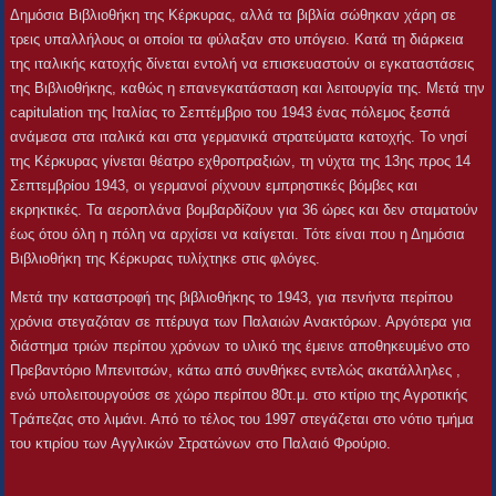
Δημόσια Βιβλιοθήκη της Κέρκυρας, αλλά τα βιβλία σώθηκαν χάρη σε
τρεις υπαλλήλους οι οποίοι τα φύλαξαν στο υπόγειο. Κατά τη διάρκεια
της ιταλικής κατοχής δίνεται εντολή να επισκευαστούν οι εγκαταστάσεις
της Βιβλιοθήκης, καθώς η επανεγκατάσταση και λειτουργία της. Μετά την
capitulation της Ιταλίας το Σεπτέμβριο του 1943 ένας πόλεμος ξεσπά
ανάμεσα στα ιταλικά και στα γερμανικά στρατεύματα κατοχής. Το νησί
της Κέρκυρας γίνεται θέατρο εχθροπραξιών, τη νύχτα της 13ης προς 14
Σεπτεμβρίου 1943, οι γερμανοί ρίχνουν εμπρηστικές βόμβες και
εκρηκτικές. Τα αεροπλάνα βομβαρδίζουν για 36 ώρες και δεν σταματούν
έως ότου όλη η πόλη να αρχίσει να καίγεται. Τότε είναι που η Δημόσια
Βιβλιοθήκη της Κέρκυρας τυλίχτηκε στις φλόγες.
Μετά την καταστροφή της βιβλιοθήκης το 1943, για πενήντα περίπου
χρόνια στεγαζόταν σε πτέρυγα των Παλαιών Ανακτόρων. Αργότερα για
διάστημα τριών περίπου χρόνων το υλικό της έμεινε αποθηκευμένο στο
Πρεβαντόριο Μπενιτσών, κάτω από συνθήκες εντελώς ακατάλληλες ,
ενώ υπολειτουργούσε σε χώρο περίπου 80τ.μ. στο κτίριο της Αγροτικής
Τράπεζας στο λιμάνι. Από το τέλος του 1997 στεγάζεται στο νότιο τμήμα
του κτιρίου των Αγγλικών Στρατώνων στο Παλαιό Φρούριο.