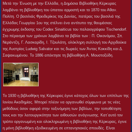
Μετά την Ένωση με την Ελλάδα, η Δημόσια Βιβλιοθήκη Κέρκυρας
λαμβάνει τη βιβλιοθήκη του ύπατου αρμοστή και το 1870 του Αθαν.
Πολίτη. Ο βασιλιάς Φρειδερίκος της Δανίας, πατέρας του βασιλιά της
Ελλάδας Γεωργίου 1ου της στέλνει ένα αντίτυπο της θαυμάσιας
έγχρωμης έκδοσης του Codex Sinaiticus του παλαιογράφου Tischendorf.
Στο πέρασμα των χρόνων λαμβάνει τα βιβλία των : Π. Οικονόμου, Σπ.
Νεράντζη, Γ. Λασκαρίδη, Ι. Τζουλάτη, ολόκληρη συλλογή του Αρχιδούκα
της Αυστρίας Ludwig Salvator και τις δωρεές των Άντας Κοκκίδη και Δ.
Σαψακωμένου. Το 1886 απέκτησε τη βιβλιοθήκη Α. Μουστοξύδη.
Το 1930 η βιβλιοθήκη της Κέρκυρας έγινε κάτοχος όλων των επίπλων της
Ιονίου Ακαδημίας. Μπορεί πλέον να οργανωθεί σύμφωνα με τις νέες
μεθόδους όσον αφορά στην ταξινόμηση των βιβλίων, την τοποθέτηση
τους και την λειτουργικότητα των αιθουσών ανάγνωσης. Κατ΄αυτό τον
τρόπο οργανωμένη και ολοκληρωμένη η βιβλιοθήκη της Κέρκυρας, έγινε
η μόνη βιβλιοθήκη εξειδικευμένη σε επτανησιακές σπουδές. Είναι