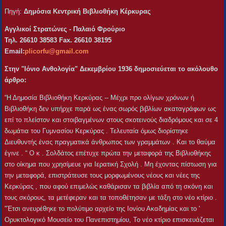
Πηγή:
Δημόσια Κεντρική Βιβλιοθήκη Κέρκυρας
Αγγλικοί Στρατώνες - Παλαιό Φρούριο
Τηλ.
26610 38583
Fax.
26610 38195
Email:
plicorfu@gmail.com
Στην "Ιόνιο Ανθολογία" Δεκεμβρίου 1936 δημοσιεύεται το ακόλουθο
άρθρο:
“Η Δημοσία Βιβλιοθήκη Κερκύρας -- Μέχρι προ ολίγων χρόνων ή
Βιβλιοθήκη δεν υπήρχε παρά ως ένας σωρός βιβλίων ακαταγράφων ως
επί το πλείστον και στοιβαγμένων στους σκοτεινούς διαδρόμους και σε 4
δωμάτια του Γυμνασίου Κερκύρας . Τελευταία όμως διορίστηκε
Διευθυντής ένας πραγματικά άνθρωπος των γραμμάτων . Και το θαύμα
έγινε . “ Ο κ . Σολδάτος επέτυχε πρώτα την μεταφορά της Βιβλιοθήκης
στο οίκημα που χρησίμευε για Ιερατική Σχολή . Μη έχοντας πίστωση για
την μεταφορά, επιστράτευσε τους μορφωμένους νέους και νέες της
Κερκύρας , που αφού επιμελώς καθάρισαν τα βιβλία από τη σκόνη και
τους σκόρους, τα μετέφεραν και τα τοποθέτησαν με τάξη στο νέο κτίριο .
"Έτσι ανευρέθηκε το πολύτιμο αρχείο της Ιονίου Ακαδημίας και το '
Ορυκτολογικό Μουσείο του Πανεπιστημίου, Το νέο κτίριο επισκευάζεται