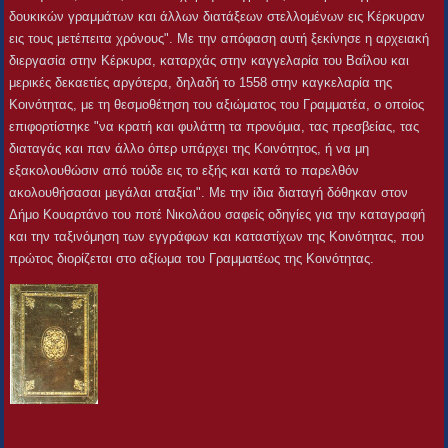
δουκικών γραμμάτων και άλλων διατάξεων στελλομένων εις Κέρκυραν
εις τους μετέπειτα χρόνους". Με την απόφαση αυτή ξεκίνησε η αρχειακή
διεργασία στην Κέρκυρα, καταρχάς στην καγγελαρία του Βαΐλου και
μερικές δεκαετίες αργότερα, δηλαδή το 1558 στην καγκελαρία της
Κοινότητας, με τη θεσμοθέτηση του αξιώματος του Γραμματέα, ο οποίος
επιφορτίστηκε "να κρατή και φυλάττη τα προνόμια, τας πρεσβείας, τας
διαταγάς και παν άλλο όπερ υπάρχει της Κοινότητος, ή να μη
εξακολουθώσιν από τούδε εις το εξής και κατά το παρελθόν
ακολουθήσασαι μεγάλαι αταξίαι". Με την ίδια διαταγή δόθηκαν στον
Δήμο Κουαρτάνο του ποτέ Νικολάου σαφείς οδηγίες για την καταγραφή
και την ταξινόμηση των εγγράφων και καταστίχων της Κοινότητας, που
πρώτος διορίζεται στο αξίωμα του Γραμματέως της Κοινότητας.