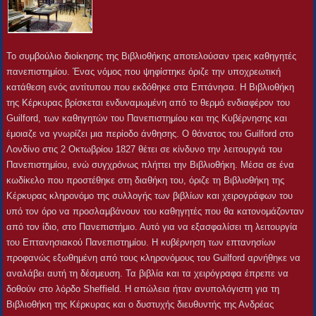
Το συμβούλιο διοίκησης της Βιβλιοθήκης αποτελούσαν τρεις καθηγητές
πανεπιστημίου. Ένας νόμος που ψηφίστηκε όριζε την υποχρεωτική
κατάθεση ενός αντίτυπου που εκδόθηκε στα Επτάνησα. Η Βιβλιοθήκη
της Κέρκυρας βρίσκεται ενδυναμωμένη από το θερμό ενδιαφέρον του
Guilford, των καθηγητών του Πανεπιστημίου και της Κυβέρνησης και
έμοιαζε να γνωρίζει μια περίοδο άνθησης. Ο θάνατος του Guilford στο
Λονδίνο στις 2 Οκτωβρίου 1827 θέτει σε κίνδυνο την λειτουργιά του
Πανεπιστημίου, ενώ συγχρόνως πλήττει την Βιβλιοθήκη. Μέσα σε ένα
κωδίκελο που προστέθηκε στη διαθήκη του, όριζε τη Βιβλιοθήκη της
Κέρκυρας κληρονόμο της συλλογής των βιβλίων και χειρογράφων του
υπό τον όρο να προσλαμβάνουν του καθηγητές που θα κατονομάζονταν
από τον ίδιο, στο Πανεπιστήμιο. Αυτό για να εξασφαλίσει τη λειτουργία
του Επτανησιακού Πανεπιστημίου. Η κυβέρνηση των επτανησίων
προφανώς εξωθημένη από τους κληρονόμους του Guilford αρνήθηκε να
αναλάβει αυτή τη δέσμευση. Τα βιβλία και τα χειρόγραφα έπρεπε να
δοθούν στο λόρδο Sheffield. Η απώλεια ήταν ανυπολόγιστη για τη
Βιβλιοθήκη της Κέρκυρας και ο δυστυχής διευθυντής της Ανδρέας