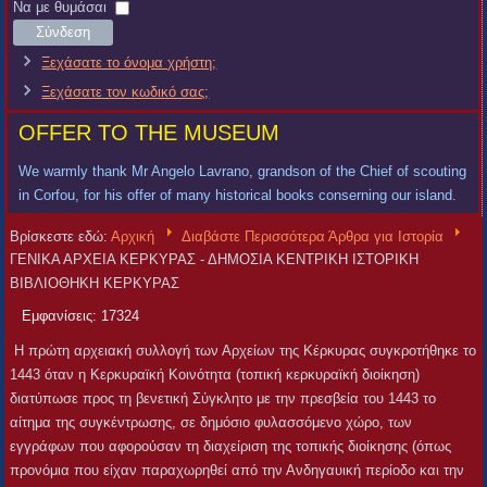
Χρήστη
Κωδικός
Να με θυμάσαι
Σύνδεση
Ξεχάσατε το όνομα χρήστη;
Ξεχάσατε τον κωδικό σας;
OFFER TO THE MUSEUM
We warmly thank Mr Angelo Lavrano, grandson of the Chief of scouting
in Corfou, for his offer of many historical books conserning our island.
Βρίσκεστε εδώ:
Αρχική
Διαβάστε Περισσότερα Άρθρα για Ιστορία
ΓΕΝΙΚΑ ΑΡΧΕΙΑ ΚΕΡΚΥΡΑΣ - ΔΗΜΟΣΙΑ ΚΕΝΤΡΙΚΗ ΙΣΤΟΡΙΚΗ
ΒΙΒΛΙΟΘΗΚΗ ΚΕΡΚΥΡΑΣ
Εμφανίσεις: 17324
Η πρώτη αρχειακή συλλογή των Αρχείων της Κέρκυρας συγκροτήθηκε το
1443 όταν η Κερκυραϊκή Κοινότητα (τοπική κερκυραϊκή διοίκηση)
διατύπωσε προς τη βενετική Σύγκλητο με την πρεσβεία του 1443 το
αίτημα της συγκέντρωσης, σε δημόσιο φυλασσόμενο χώρο, των
εγγράφων που αφορούσαν τη διαχείριση της τοπικής διοίκησης (όπως
προνόμια που είχαν παραχωρηθεί από την Ανδηγαυική περίοδο και την