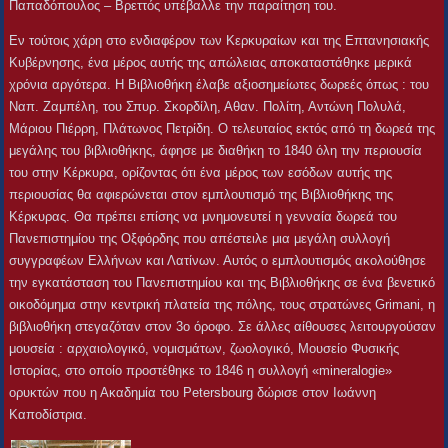
Παπαδόπουλος – Βρεττός υπέβαλλε την παραίτηση του.
Εν τούτοις χάρη στο ενδιαφέρον των Κερκυραίων και της Επτανησιακής
Κυβέρνησης, ένα μέρος αυτής της απώλειας αποκαταστάθηκε μερικά
χρόνια αργότερα. Η Βιβλιοθήκη έλαβε αξιοσημείωτες δωρεές όπως : του
Nαπ. Ζαμπέλη, του Σπυρ. Σκορδίλη, Αθαν. Πολίτη, Αντώνη Πολυλά,
Μάριου Πιέρρη, Πλάτωνος Πετρίδη. Ο τελευταίος εκτός από τη δωρεά της
μεγάλης του βιβλιοθήκης, άφησε με διαθήκη το 1840 όλη την περιουσία
του στην Κέρκυρα, ορίζοντας ότι ένα μέρος των εσόδων αυτής της
περιουσίας θα αφιερώνεται στον εμπλουτισμό της Βιβλιοθήκης της
Κέρκυρας. Θα πρέπει επίσης να μνημονευτεί η γενναία δωρεά του
Πανεπιστημίου της Οξφόρδης που απέστειλε μια μεγάλη συλλογή
συγγραφέων Ελλήνων και Λατίνων. Αυτός ο εμπλουτισμός ακολούθησε
την εγκατάσταση του Πανεπιστημίου και της Βιβλιοθήκης σε ένα βενετικό
οικοδόμημα στην κεντρική πλατεία της πόλης, τους στρατώνες Grimani, η
βιβλιοθήκη στεγαζόταν στον 3ο όροφο. Σε άλλες αίθουσες λειτουργούσαν
μουσεία : αρχαιολογικό, νομισμάτων, ζωολογικό, Μουσείο Φυσικής
Ιστορίας, στο οποίο προστέθηκε το 1846 η συλλογή «mineralogie»
ορυκτών που η Ακαδημία του Petersbourg δώρισε στον Ιωάννη
Καποδίστρια.