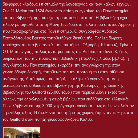
διάφορους κλάδους επιστημών της λογοτεχνίας και των καλών τεχνών.
Στις 21 Μαΐου του 1824 έγιναν τα επίσημα εγκαίνια του Πανεπιστημίου
και της Βιβλιοθήκης που είχε προσαρτηθεί σε αυτό. Η βιβλιοθήκη έχει
πλέον μεταφερθεί από τη Μονή Τενέδου στο Παλάτι του ύπατου Αρμοστή,
που παραχωρήθηκε στο Πανεπιστήμιο. Ο συγγραφέας Ανδρέας
Παπαδόπουλος Βρεττός τοποθετήθηκε διευθυντής. Πολλές δωρεές
προέρχονται από βρετανικά πανεπιστήμια : Οξφόρδη, Κέμπριτζ, Τρίνιτυ.
Ο Γ.Μοτσενίγος , παλιός αντιπρόσωπος της Ρωσίας στο Ιόνιο Κράτος,
δωρίζει όλη του την προσωπική βιβλιοθήκη (πολλές χιλιάδες βιβλία), η
σύγκλητος του Πανεπιστημίου εκφράζει την αναγνώριση της στον
γενναιόδωρο δωρητή, τοποθετώντας την προτομή του στην αίθουσα
ανάγνωσης. Αυτό όμως που υπήρξε εκπληκτικό γεγονός, ήταν η
μεταφορά στις αίθουσες της Βιβλιοθήκη της Κέρκυρας, της ιδιωτικής
βιβλιοθήκης του Guilford (25.000 τόμοι) που περιελάμβανε εκτός των
άλλων, την ολοκληρωμένη σειρά βιβλίων που εκδόθηκε στα ελληνικά.
Περιελάμβανε επίσης 3.000 χειρόγραφα ανέκδοτα – ως επί των πλείστον
– μεγάλης αξίας. Η διεύθυνση του τμήματος χειρογράφων ανατέθηκε από
τον Guilford στον ποιητή φιλόσοφο Ανδρέα Κάλβο.