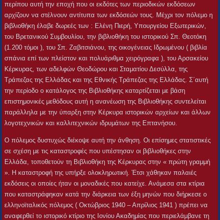
περίπου αυτή την εποχή που οι εκδότες των περιοδικών εκδόσεων
αρχίζουν να στέλνουν αντίτυπα των εκδόσεών τους. Μέχρι τον πόλεμο η
βιβλιοθήκη έλαβε δωρεές των : Eλένη Πιερή, Υπουργείου Εξωτερικών,
του Βρετανικού Συμβουλίου, την βιβλιοθήκη του ιστορικού Σπ. Θεοτόκη
(1.200 τόμοι ), του Σπ. Ζαβιτσιάνου, της οικογένειας Ιδρωμένου ( βιβλία
σπάνια επί των πλείστον και πολυάριθμα χειρόγραφα ), του Αρσακείου
Κέρκυρας, των αδελφών Θεοδώρου και Σταματίου Δεσύλλα, της
Τράπεζας της Ελλάδας και της Εθνικής Τράπεζας της Ελλάδας. Σ΄αυτή
την περίοδο ο κατάλογος της Βιβλιοθήκης καταρτίζεται με βάση
επιστημονικές μεθόδους αυτή η ανανέωση της Βιβλιοθήκης συντελείται
παράλληλα με την ύπαρξη στην Κέρκυρα ιστορικών αρχείων και άλλων
λογοτεχνικών και καλλιτεχνικών ιδρυμάτων της Επτανήσου.
Ο πόλεμος δυστυχώς διέκοψε αυτή την άνθηση. Οι επίσημες στατιστικές
σε σχέση με τις καταστροφές που υπέστησαν οι βιβλιοθήκες στην
Ελλάδα, τοποθετούν τη Βιβλιοθήκη της Κέρκυρας στην « πρώτη γραμμή
». Η καταστροφή της υπήρξε ολοκληρωτική. Έτσι χάθηκαν παλαιές
εκδόσεις οι οποίες ήταν οι μοναδικές που κατείχε. Ανάμεσα στα κτίρια
που καταστράφηκαν κατά την διάρκεια των έξη μηνών που διήρκεσε ο
ελληνοϊταλικός πόλεμος ( Οκτώβριος 1940 – Απρίλιος 1941 ) πρέπει να
αναφερθεί το ιστορικό κτίριο της Ιονίου Ακαδημίας που περιελάμβανε τη