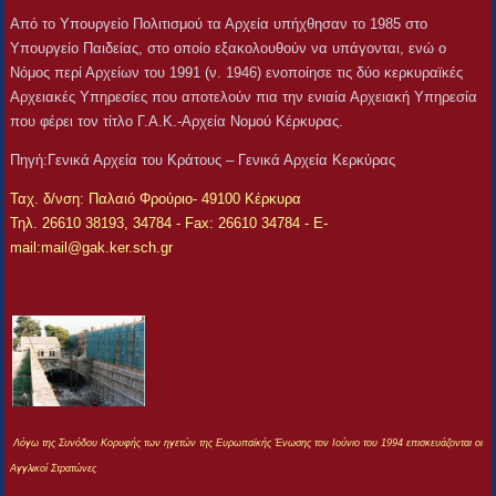
Από το Υπουργείο Πολιτισμού τα Αρχεία υπήχθησαν το 1985 στο
Υπουργείο Παιδείας, στο οποίο εξακολουθούν να υπάγονται, ενώ ο
Νόμος περί Αρχείων του 1991 (ν. 1946) ενοποίησε τις δύο κερκυραϊκές
Αρχειακές Υπηρεσίες που αποτελούν πια την ενιαία Αρχειακή Υπηρεσία
που φέρει τον τίτλο Γ.Α.Κ.-Αρχεία Νομού Κέρκυρας.
Πηγἠ:Γενικά Αρχεία του Κράτους – Γενικά Αρχεία Κερκύρας
Ταχ. δ/νση: Παλαιό Φρούριο- 49100 Κέρκυρα
Τηλ. 26610 38193, 34784 - Fax: 26610 34784 - E-
mail:
mail@gak.ker.sch.gr
Λόγω της Συνόδου Κορυφής των ηγετών της Ευρωπαϊκής Ένωσης τον Ιούνιο του 1994 επισκευάζονται οι
Αγγλικοί Στρατώνες