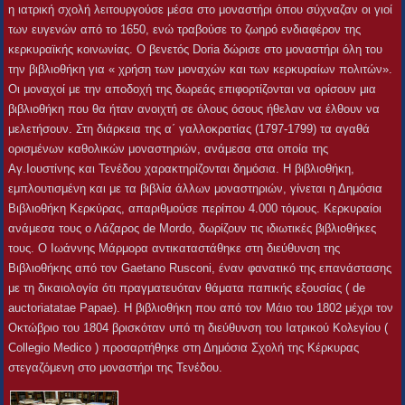
η ιατρική σχολή λειτουργούσε μέσα στο μοναστήρι όπου σύχναζαν οι γιοί
των ευγενών από το 1650, ενώ τραβούσε το ζωηρό ενδιαφέρον της
κερκυραϊκής κοινωνίας. Ο βενετός Doria δώρισε στο μοναστήρι όλη του
την βιβλιοθήκη για « χρήση των μοναχών και των κερκυραίων πολιτών».
Οι μοναχοί με την αποδοχή της δωρεάς επιφορτίζονται να ορίσουν μια
βιβλιοθήκη που θα ήταν ανοιχτή σε όλους όσους ήθελαν να έλθουν να
μελετήσουν. Στη διάρκεια της α΄ γαλλοκρατίας (1797-1799) τα αγαθά
ορισμένων καθολικών μοναστηριών, ανάμεσα στα οποία της
Αγ.Ιουστίνης και Τενέδου χαρακτηρίζονται δημόσια. Η βιβλιοθήκη,
εμπλουτισμένη και με τα βιβλία άλλων μοναστηριών, γίνεται η Δημόσια
Βιβλιοθήκη Κερκύρας, απαριθμούσε περίπου 4.000 τόμους. Κερκυραίοι
ανάμεσα τους ο Λάζαρος de Mordo, δωρίζουν τις ιδιωτικές βιβλιοθήκες
τους. Ο Ιωάννης Μάρμορα αντικαταστάθηκε στη διεύθυνση της
Βιβλιοθήκης από τον Gaetano Rusconi, έναν φανατικό της επανάστασης
με τη δικαιολογία ότι πραγματευόταν θάματα παπικής εξουσίας ( de
auctoriatatae Papae). H βιβλιοθήκη που από τον Μάιο του 1802 μέχρι τον
Οκτώβριο του 1804 βρισκόταν υπό τη διεύθυνση του Ιατρικού Κολεγίου (
Collegio Medico ) προσαρτήθηκε στη Δημόσια Σχολή της Κέρκυρας
στεγαζόμενη στο μοναστήρι της Τενέδου.