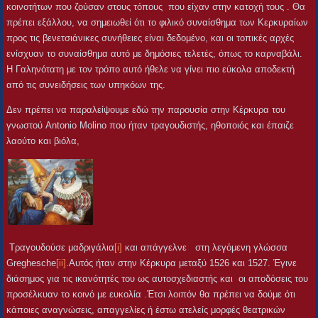
κοινοτήτων που ζούσαν στους τόπους που είχαν στην κατοχή τους . Θα
πρέπει εξάλλου, να σημειωθεί ότι το φιλικό συναίσθημα των Κερκυραίων
προς τις βενετσιάνικες συνήθειες είναι δεδομένο, και οι τοπικές αρχές
ενίσχυαν το συναίσθημα αυτό με δημόσιες τελετές, όπως το καρναβάλι.
Η Γαληνότατη με τον τρόπο αυτό ήθελε να γίνει πιο εύκολα αποδεκτή
από τις συνειδήσεις των υπηκόων της.
Δεν πρέπει να παραλείψουμε εδώ την παρουσία στην Κέρκυρα του
γνωστού Antonio Molino που ήταν τραγουδιστής, ηθοποιός και έπαιζε
λαούτο και βιόλα,
Τραγουδούσε μαδριγάλια
[i]
και απάγγελνε στη λεγόμενη γλώσσα
Greghesche
[ii]
.Αυτός ήταν στην Κέρκυρα μεταξύ 1526 και 1527. Έγινε
διάσημος για τις ικανότητές του ως αυτοσχεδιαστής και οι αποδόσεις του
προσέλκυαν το κοινό με ευκολία .Έτσι λοιπόν θα πρέπει να δούμε ότι
κάποιες αναγνώσεις, απαγγελίες ή έστω ατελείς μορφές θεατρικών