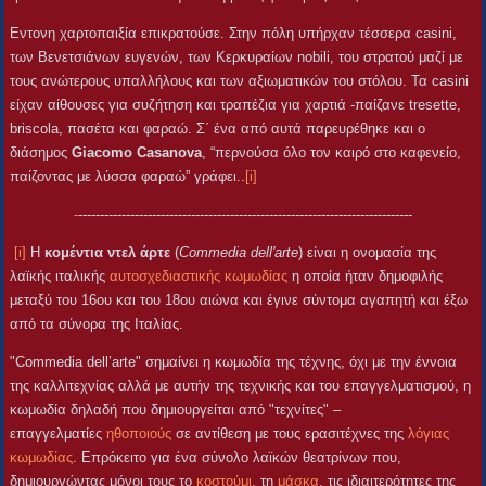
Εντονη χαρτοπαιξία επικρατούσε. Στην πόλη υπήρχαν τέσσερα casini,
των Βενετσιάνων ευγενών, των Κερκυραίων nobili, του στρατού μαζί με
τους ανώτερους υπαλλήλους και των αξιωματικών του στόλου. Τα casini
είχαν αίθουσες για συζήτηση και τραπέζια για χαρτιά -παίζανε tresette,
briscola, πασέτα και φαραώ. Σ΄ ένα από αυτά παρευρέθηκε και ο
διάσημος
Giacomo Casanova
, “περνούσα όλο τον καιρό στο καφενείο,
παίζοντας με λύσσα φαραώ” γράφει..
[i]
-
-----------------------------------------------------------------------------
[i]
Η
κομέντια ντελ άρτε
(
Commedia dell'arte
) είναι η ονομασία της
λαϊκής ιταλικής
αυτοσχεδιαστικής
κωμωδίας
η οποία ήταν δημοφιλής
μεταξύ του 16ου και του 18ου αιώνα και έγινε σύντομα αγαπητή και έξω
από τα σύνορα της Ιταλίας.
"Commedia dell’arte" σημαίνει η κωμωδία της τέχνης, όχι με την έννοια
της καλλιτεχνίας αλλά με αυτήν της τεχνικής και του επαγγελματισμού, η
κωμωδία δηλαδή που δημιουργείται από "τεχνίτες" –
επαγγελματίες
ηθοποιούς
σε αντίθεση με τους ερασιτέχνες της
λόγιας
κωμωδίας
. Επρόκειτο για ένα σύνολο λαϊκών θεατρίνων που,
δημιουργώντας μόνοι τους το
κοστούμι
, τη
μάσκα
, τις ιδιαιτερότητες της