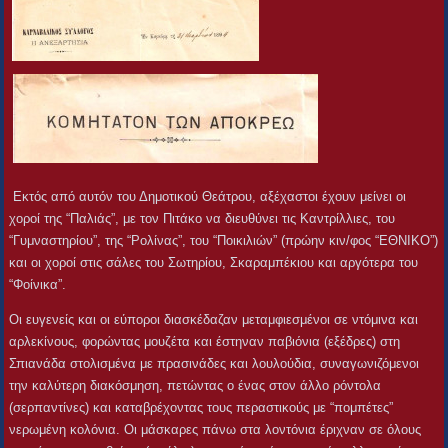
Εκτός από αυτόν του Δημοτικού Θεάτρου, αξέχαστοι έχουν μείνει οι
χοροί της “Παλιάς”, με τον Πιτάκο να διευθύνει τις Καντρίλλιες, του
“Γυμναστηρίου”, της “Ρολίνας”, του “Ποικιλιών” (πρώην κιν/φος “ΕΘΝΙΚΟ”)
και οι χοροί στις σάλες του Σωτηρίου, Σκαραμπέκιου και αργότερα του
“Φοίνικα”.
Οι ευγενείς και οι εύποροι διασκέδαζαν μεταμφιεσμένοι σε ντόμινα και
αρλεκίνους, φορώντας μουζέτα και έστηναν παβιόνια (εξέδρες) στη
Σπιανάδα στολισμένα με πρασινάδες και λουλούδια, συναγωνιζόμενοι
την καλύτερη διακόσμηση, πετώντας ο ένας στον άλλο ρόντολα
(σερπαντίνες) και καταβρέχοντας τους περαστικούς με “πομπέτες”
νερωμένη κολόνια. Οι μάσκαρες πάνω στα λοντόνια έριχναν σε όλους