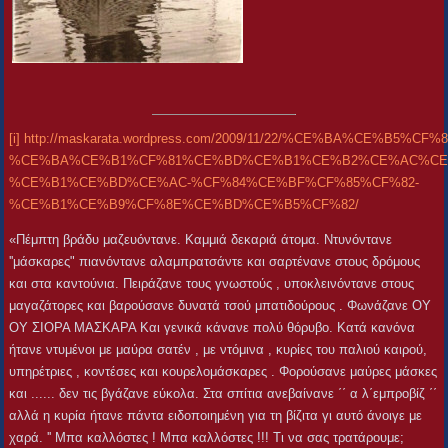
[i]
http://maskarata.wordpress.com/2009/11/22/%CE%BA%CE%
%CE%BA%CE%B1%CF%81%CE%BD%CE%B1%CE%B2%CE%AC%CE
%CE%B1%CE%BD%CE%AC-%CF%84%CE%BF%CF%85%CF%82-
%CE%B1%CE%B9%CF%8E%CE%BD%CE%B5%CF%82/
«Πέμπτη βράδυ μαζευόντανε. Καμμιά δεκαριά άτομα. Ντυνόντανε
''μάσκαρες" πιανόντανε αλαμπρατσάντε και σαρτένανε στους δρόμους
και στα καντούνια. Πειράζανε τους γνωστούς , υποκλεινόντανε στους
μαγαζάτορες και βαρούσανε δυνατά τσού μπατιδούρους . Φωνάζανε ΟΥ
ΟΥ ΣΙΟΡΑ ΜΑΣΚΑΡΑ Και γενικά κάνανε πολύ θόρυβο. Κατά κανόνα
ήτανε ντυμένοι με μαύρα σατέν , με ντόμινα , κυρίες του παλιού καιρού,
υπηρέτριες , κοντέσες και κουρελομάσκαρες . Φορούσανε μαύρες μάσκες
και ...... δεν τις βγάζανε εύκολα. Στα σπίτια ανεβαίνανε ΄΄ α λ΄εμπροβίζ ΄΄
αλλά η κυρία ήτανε πάντα ειδοποιημένη για τη βίζιτα γι αυτό άνοιγε με
χαρά. '' Μπα καλλόστες ! Μπα καλλόστες !!! Τι να σας τρατάρουμε;