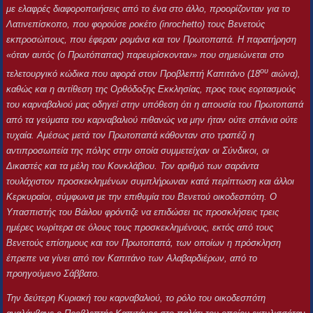
με ελαφρές διαφοροποιήσεις από το ένα στο άλλο, προορίζονταν για το
Λατινεπίσκοπο, που φορούσε ροκέτο (
in
rochetto
) τους Βενετούς
εκπροσώπους, που έφεραν ρομάνα και τον Πρωτοπαπά. Η παρατήρηση
«όταν αυτός (ο Πρωτόπαπας) παρευρίσκονταν» που σημειώνεται στο
ου
τελετουργικό κώδικα που αφορά στον Προβλεπτή Καπιτάνο (18
αιώνα),
καθώς και η αντίθεση της Ορθόδοξης Εκκλησίας, προς τους εορτασμούς
του καρναβαλιού μας οδηγεί στην υπόθεση ότι η απουσία του Πρωτοπαπά
από τα γεύματα του καρναβαλιού πιθανώς να μην ήταν ούτε σπάνια ούτε
τυχαία. Αμέσως μετά τον Πρωτοπαπά κάθονταν στο τραπέζι η
αντιπροσωπεία της πόλης στην οποία συμμετείχαν οι Σύνδικοι, οι
Δικαστές και τα μέλη του Κονκλάβιου. Τον αριθμό των σαράντα
τουλάχιστον προσκεκλημένων συμπλήρωναν κατά περίπτωση και άλλοι
Κερκυραίοι, σύμφωνα με την επιθυμία του Βενετού οικοδεσπότη. Ο
Υπασπιστής του Βάιλου φρόντιζε να επιδώσει τις προσκλήσεις τρεις
ημέρες νωρίτερα σε όλους τους προσκεκλημένους, εκτός από τους
Βενετούς επίσημους και τον Πρωτοπαπά, των οποίων η πρόσκληση
έπρεπε να γίνει από τον Καπιτάνο των Αλαβαρδιέρων, από το
προηγούμενο Σάββατο.
Την δεύτερη Κυριακή του καρναβαλιού, το ρόλο του οικοδεσπότη