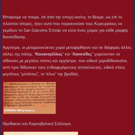
Μπορούμε να πούμε, ότι από την εποχή εκείνη, το θέαμα, ως επί το
πλείστον όπερες, ήταν αυτό που παρακινούσε τους Κερκυραίους να
γεμίζουν το San Giacomo.Έπαψε να είναι ένας χώρος για κάθε μορφής
διασκέδασης.
Αργότερα, οι μεταμεσονύκτιοι χοροί μεταφέρθηκαν και σε διάφορες άλλες
σάλες της πόλης. “
Κουαντρίλλιες
” και “
Λανσιέδες
” χορεύονταν σε
αίθουσες με μεγάλες πίστες και ορχήστρα, που ειδικοί χοροδιδάσκαλοι,
από πριν δίδασκαν τους ενδιαφερόμενους αποτελώντας, ειδικά στους
μεγάλους “μπάλους”, το “κλου” της βραδιάς.
Ιδρύθηκαν και Καρναβαλικοί Σύλλογοι.