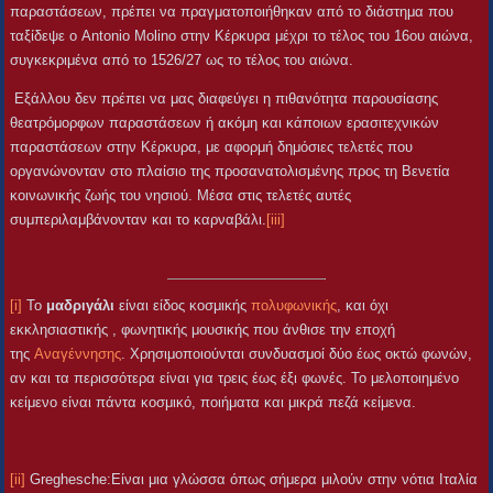
παραστάσεων, πρέπει να πραγματοποιήθηκαν από το διάστημα που
ταξίδεψε ο Antonio Molino στην Κέρκυρα μέχρι το τέλος του 16ου αιώνα,
συγκεκριμένα από το 1526/27 ως το τέλος του αιώνα.
Εξάλλου δεν πρέπει να μας διαφεύγει η πιθανότητα παρουσίασης
θεατρόμορφων παραστάσεων ή ακόμη και κάποιων ερασιτεχνικών
παραστάσεων στην Κέρκυρα, με αφορμή δημόσιες τελετές που
οργανώνονταν στο πλαίσιο της προσανατολισμένης προς τη Βενετία
κοινωνικής ζωής του νησιού. Μέσα στις τελετές αυτές
συμπεριλαμβάνονταν και το καρναβάλι.
[iii]
[i]
Το
μαδριγάλι
είναι είδος κοσμικής
πολυφωνικής
, και όχι
εκκλησιαστικής , φωνητικής μουσικής που άνθισε την εποχή
της
Αναγέννησης
. Χρησιμοποιούνται συνδυασμοί δύο έως οκτώ φωνών,
αν και τα περισσότερα είναι για τρεις έως έξι φωνές. Το μελοποιημένο
κείμενο είναι πάντα κοσμικό, ποιήματα και μικρά πεζά κείμενα.
[ii]
Greghesche:Είναι μια γλώσσα όπως σήμερα μιλούν στην νότια Ιταλία