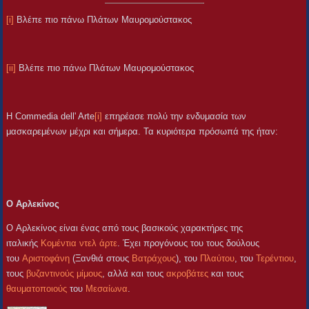
[i]
Βλέπε πιο πάνω Πλάτων Μαυρομούστακος
[ii]
Βλέπε πιο πάνω Πλάτων Μαυρομούστακος
Η Commedia dell' Arte
[i]
επηρέασε πολύ την ενδυμασία των
μασκαρεμένων μέχρι και σήμερα. Τα κυριότερα πρόσωπά της ήταν:
Ο Αρλεκίνος
Ο Αρλεκίνος είναι ένας από τους βασικούς χαρακτήρες της
ιταλικής
Κομέντια ντελ άρτε
. Έχει προγόνους του τους δούλους
του
Αριστοφάνη
(Ξανθιά στους
Βατράχους
), του
Πλαύτου
, του
Τερέντιου
,
τους
βυζαντινούς
μίμους
, αλλά και τους
ακροβάτες
και τους
θαυματοποιούς
του
Μεσαίωνα
.