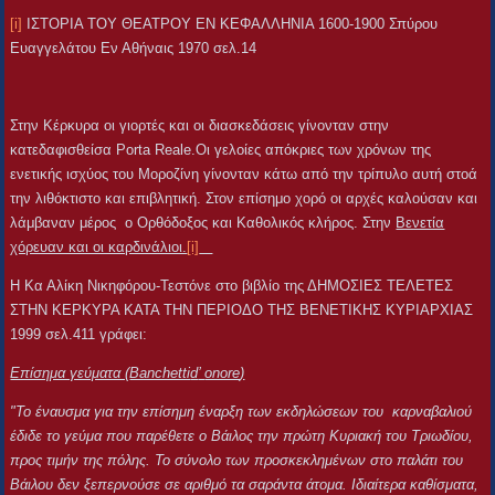
[i]
ΙΣΤΟΡΙΑ ΤΟΥ ΘΕΑΤΡΟΥ ΕΝ ΚΕΦΑΛΛΗΝΙΑ 1600-1900 Σπύρου
Ευαγγελάτου Εν Αθήναις 1970 σελ.14
Στην Κέρκυρα οι γιορτές και οι διασκεδάσεις γίνονταν στην
κατεδαφισθείσα Porta Reale.Οι γελοίες απόκριες των χρόνων της
ενετικής ισχύος του Μοροζίνη γίνονταν κάτω από την τρίπυλο αυτή στοά
την λιθόκτιστο και επιβλητική. Στον επίσημο χορό οι αρχές καλούσαν και
λάμβαναν μέρος ο Ορθόδοξος και Καθολικός κλήρος. Στην
Βενετία
χόρευαν και οι καρδινάλιοι.
[i]
Η Κα Αλίκη Νικηφόρου-Τεστόνε στο βιβλίο της ΔΗΜΟΣΙΕΣ ΤΕΛΕΤΕΣ
ΣΤΗΝ ΚΕΡΚΥΡΑ ΚΑΤΑ ΤΗΝ ΠΕΡΙΟΔΟ ΤΗΣ ΒΕΝΕΤΙΚΗΣ ΚΥΡΙΑΡΧΙΑΣ
1999 σελ.411 γράφει:
Επίσημα γεύματα (
Banchetti
d
’
onore
)
"Το έναυσμα για την επίσημη έναρξη των εκδηλώσεων του καρναβαλιού
έδιδε το γεύμα που παρέθετε ο Βάιλος την πρώτη Κυριακή του Τριωδίου,
προς τιμήν της πόλης. Το σύνολο των προσκεκλημένων στο παλάτι του
Βάιλου δεν ξεπερνούσε σε αριθμό τα σαράντα άτομα. Ιδιαίτερα καθίσματα,