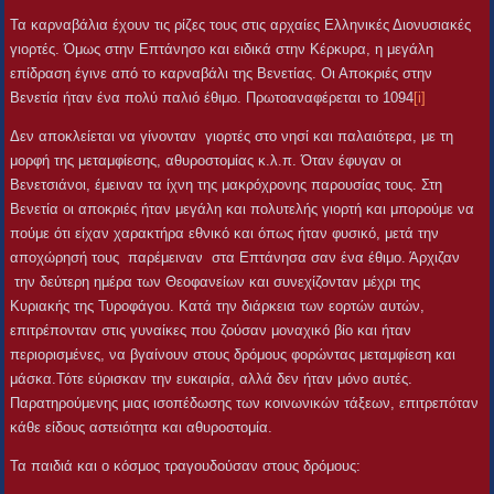
Τα καρναβάλια έχουν τις ρίζες τους στις αρχαίες Ελληνικές Διονυσιακές
γιορτές. Όμως στην Επτάνησο και ειδικά στην Κέρκυρα, η μεγάλη
επίδραση έγινε από το καρναβάλι της Βενετίας. Οι Αποκριές στην
Βενετία ήταν ένα πολύ παλιό έθιμο. Πρωτοαναφέρεται το 1094
[i]
Δεν αποκλείεται να γίνονταν γιορτές στο νησί και παλαιότερα, με τη
μορφή της μεταμφίεσης, αθυροστομίας κ.λ.π. Όταν έφυγαν οι
Βενετσιάνοι, έμειναν τα ίχνη της μακρόχρονης παρουσίας τους. Στη
Βενετία οι αποκριές ήταν μεγάλη και πολυτελής γιορτή και μπορούμε να
πούμε ότι είχαν χαρακτήρα εθνικό και όπως ήταν φυσικό, μετά την
αποχώρησή τους παρέμειναν στα Επτάνησα σαν ένα έθιμο. Άρχιζαν
την δεύτερη ημέρα των Θεοφανείων και συνεχίζονταν μέχρι της
Κυριακής της Τυροφάγου. Κατά την διάρκεια των εορτών αυτών,
επιτρέπονταν στις γυναίκες που ζούσαν μοναχικό βίο και ήταν
περιορισμένες, να βγαίνουν στους δρόμους φορώντας μεταμφίεση και
μάσκα.Τότε εύρισκαν την ευκαιρία, αλλά δεν ήταν μόνο αυτές.
Παρατηρούμενης μιας ισοπέδωσης των κοινωνικών τάξεων, επιτρεπόταν
κάθε είδους αστειότητα και αθυροστομία.
Τα παιδιά και ο κόσμος τραγουδούσαν στους δρόμους: