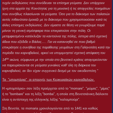
τυχόν εκδηλώσεις που συνόδευαν τα επίσημα γεύματα. Δεν υπάρχουν
ίχνη στα αρχεία της Κοινότητας για τη μουσική ή τις απαγγελίες ποιημάτων
που συνήθως πλαισίωναν τα γεύματα. Όσο για το διάκοσμο των παλατιών
αυτός πιθανότατα έμοιαζε με το διάκοσμο που χρησιμοποιούσαν κατά τις
άλλες επίσημες εκδηλώσεις. Δεν είμαστε σε θέση να γνωρίζουμε παρά
μόνον τη γενική ατμόσφαιρα που επικρατούσε στην πόλη. Οι
μεταμφιεσμένοι κατέκλυζαν τα καντούνια της πόλης, ύστερα από σχετική
άδεια που εξέδιδε ο Βάιλος….. Για να κατανοηθεί σε ποιο βαθμό
επικράτησε η συνήθεια της παράθεσης γευμάτων στη Γαληνοτάτη κατά την
περίοδο του καρναβαλιού, αρκεί να υπομιμνηστεί σχετική απόφαση του
ου
14
αιώνα, σύμφωνα με την οποία στο βενετικό κράτος απαγορεύονταν
να παρευρίσκονται σε γεύματα γυναίκες καθ’ όλη τη διάρκεια του
καρναβαλιού, αν δεν είχαν συγγενικό δεσμό με τον οικοδεσπότη."
Τα
"μπομπάρια"
οι απαρχές των Κερκυραϊκών καρναβαλιών.
Η «μπομπάρια» σαν λέξη προέρχεται από το "momare", "μώμος", "μίμος"
ή το "bombare" και τη λέξη "bomba", η οποία στη Βενετσιάνικη διάλεκτο
είναι η αντίστοιχη της ελληνικής λέξης "καλαμπούρι".
Στη Βενετία, τα momaria χρονολογούνται από το 1441 και καθώς