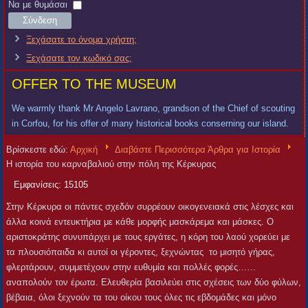
Χρήστη
Κωδικός
Να με θυμάσαι
Σύνδεση
Ξεχάσατε το όνομα χρήστη;
Ξεχάσατε τον κωδικό σας;
OFFER TO THE MUSEUM
We warmly thank Mr Angelo Lavrano, grandson of the Chief of scouting
in Corfou, for his offer of many historical books conserning our island.
Βρίσκεστε εδώ:
Αρχική
Διαβάστε Περισσότερα Άρθρα για Ιστορία
Η ιστορία του καρναβαλιού στην πόλη της Κέρκυρας
Εμφανίσεις: 15105
Στην Κέρκυρα οι πάντες σχεδόν συρρέουν οικογενειακά στις λέσχες και
άλλα κοινά εντευκτήρια με κάθε μορφής μασκάρεμα και μάσκες. Ο
αριστοκράτης συνυπάρχει με τους εργάτες, η κόρη του λαού χορεύει με
τα πλουσιόπαιδα κι αυτοί οι γέροντες, ξεχνώντας το μισητό γήρας,
φλερτάρουν, συμμετέχουν στην ευθυμία και πολλές φορές……
αναπολούν τον έρωτα. Ελευθερία βασιλεύει στις σχέσεις των δύο φύλων,
βέβαια, όλοι ξεχνούν τα του οίκου τους όλες τις εβδομάδες και μόνο