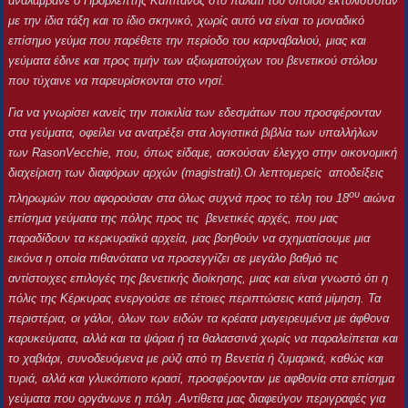
αναλάμβανε ο Προβλεπτής Καπιτάνος στο παλάτι του οποίου εκτυλισσόταν
με την ίδια τάξη και το ίδιο σκηνικό, χωρίς αυτό να είναι το μοναδικό
επίσημο γεύμα που παρέθετε την περίοδο του καρναβαλιού, μιας και
γεύματα έδινε και προς τιμήν των αξιωματούχων του βενετικού στόλου
που τύχαινε να παρευρίσκονται στο νησί.
Για να γνωρίσει κανείς την ποικιλία των εδεσμάτων που προσφέρονταν
στα γεύματα, οφείλει να ανατρέξει στα λογιστικά βιβλία των υπαλλήλων
των
Rason
Vecchie
, που, όπως είδαμε, ασκούσαν έλεγχο στην οικονομική
διαχείριση των διαφόρων αρχών (
magistrati
).
O
ι λεπτομερείς αποδείξεις
ου
πληρωμών που αφορούσαν στα όλως συχνά προς το τέλη του 18
αιώνα
επίσημα γεύματα της πόλης προς τις βενετικές αρχές, που μας
παραδίδουν τα κερκυραϊκά αρχεία, μας βοηθούν να σχηματίσουμε μια
εικόνα η οποία πιθανότατα να προσεγγίζει σε μεγάλο βαθμό τις
αντίστοιχες επιλογές της βενετικής διοίκησης, μιας και είναι γνωστό ότι η
πόλις της Κέρκυρας ενεργούσε σε τέτοιες περιπτώσεις κατά μίμηση. Τα
περιστέρια, οι γάλοι, όλων των ειδών τα κρέατα μαγειρευμένα με άφθονα
καρυκεύματα, αλλά και τα ψάρια ή τα θαλασσινά χωρίς να παραλείπεται και
το χαβιάρι, συνοδευόμενα με ρύζι από τη Βενετία ή ζυμαρικά, καθώς και
τυριά, αλλά και γλυκόπιοτο κρασί, προσφέρονταν με αφθονία στα επίσημα
γεύματα που οργάνωνε η πόλη .Αντίθετα μας διαφεύγον περιγραφές για