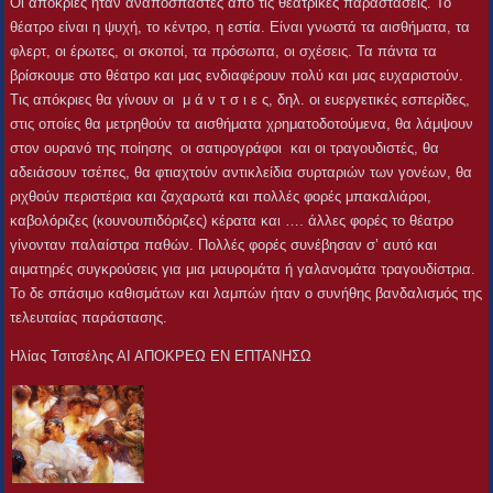
Οι απόκριες ήταν αναπόσπαστες από τις θεατρικές παραστάσεις. Το
θέατρο είναι η ψυχή, το κέντρο, η εστία. Είναι γνωστά τα αισθήματα, τα
φλερτ, οι έρωτες, οι σκοποί, τα πρόσωπα, οι σχέσεις. Τα πάντα τα
βρίσκουμε στο θέατρο και μας ενδιαφέρουν πολύ και μας ευχαριστούν.
Τις απόκριες θα γίνουν οι μ ά ν τ σ ι ε ς, δηλ. οι ευεργετικές εσπερίδες,
στις οποίες θα μετρηθούν τα αισθήματα χρηματοδοτούμενα, θα λάμψουν
στον ουρανό της ποίησης οι σατιρογράφοι και οι τραγουδιστές, θα
αδειάσουν τσέπες, θα φτιαχτούν αντικλείδια συρταριών των γονέων, θα
ριχθούν περιστέρια και ζαχαρωτά και πολλές φορές μπακαλιάροι,
καβολόριζες (κουνουπιδόριζες) κέρατα και …. άλλες φορές το θέατρο
γίνονταν παλαίστρα παθών. Πολλές φορές συνέβησαν σ’ αυτό και
αιματηρές συγκρούσεις για μια μαυρομάτα ή γαλανομάτα τραγουδίστρια.
Το δε σπάσιμο καθισμάτων και λαμπών ήταν ο συνήθης βανδαλισμός της
τελευταίας παράστασης.
Ηλίας Τσιτσέλης ΑΙ ΑΠΟΚΡΕΩ ΕΝ ΕΠΤΑΝΗΣΩ