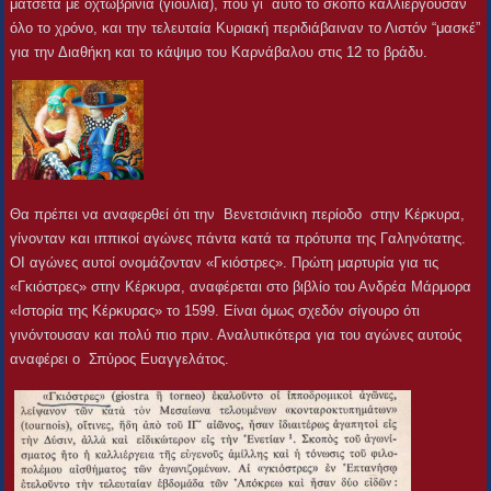
ματσέτα με οχτωβρίνια (γιούλια), που γι΄ αυτό το σκοπό καλλιεργούσαν
όλο το χρόνο, και την τελευταία Κυριακή περιδιάβαιναν το Λιστόν “μασκέ”
για την Διαθήκη και το κάψιμο του Καρνάβαλου στις 12 το βράδυ.
Θα πρέπει να αναφερθεί ότι την Βενετσιάνικη περίοδο στην Κέρκυρα,
γίνονταν και ιππικοί αγώνες πάντα κατά τα πρότυπα της Γαληνότατης.
ΟΙ αγώνες αυτοί ονομάζονταν «Γκιόστρες». Πρώτη μαρτυρία για τις
«Γκιόστρες» στην Κέρκυρα, αναφέρεται στο βιβλίο του Ανδρέα Μάρμορα
«Ιστορία της Κέρκυρας» το 1599. Είναι όμως σχεδόν σίγουρο ότι
γινόντουσαν και πολύ πιο πριν. Αναλυτικότερα για του αγώνες αυτούς
αναφέρει ο Σπύρος Ευαγγελάτος.