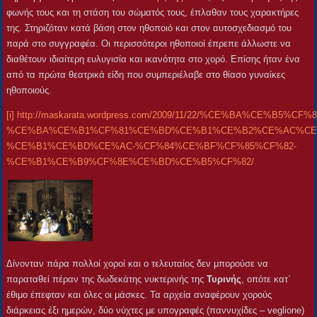
φωνής τους και τη στάση του σώματός τους, έπλαθαν τους χαρακτήρες
της. Στηριζόταν κατά βάση στον ηθοποιό και στον αυτοσχεδιασμό του
παρά στο συγγραφέα. Οι περισσότεροι ηθοποιοί έπρεπε άλλωστε να
διαθέτουν ιδιαίτερη ευλυγισία και ικανότητα στο χορό. Επίσης ήταν ένα
από τα πρώτα θεατρικά είδη που συμπεριέλαβε στο θίασο γυναίκες
ηθοποιούς.
[i]
http://maskarata.wordpress.com/2009/11/22/%CE%BA%CE%
%CE%BA%CE%B1%CF%81%CE%BD%CE%B1%CE%B2%CE%AC%CE
%CE%B1%CE%BD%CE%AC-%CF%84%CE%BF%CF%85%CF%82-
%CE%B1%CE%B9%CF%8E%CE%BD%CE%B5%CF%82/
Δίνονταν πάρα πολλοί χοροί και ο τελευταίος δεν μπορούσε να
παραταθεί πέραν της δωδεκάτης νυκτερινής της
Τυρινής
, οπότε κατ΄
έθιμο έπεφταν και όλες οι μάσκες. Τα αρχεία αναφέρουν χορούς
διάρκειας έξι ημερών, δύο νύχτες με υπογραφές (παννυχίδες – veglione)