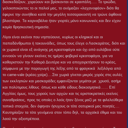
διασκεδάζουν, χορεύουν και βρίσκονται σε κραιπάλη….. Το τριώδιο,
γελοιοποιώντας το οι παλιοί μας, το ονόμαζαν «λαχανοφάον» διότι θα
έφερνε την συνήθεια κατά την μεγάλη τεσσαρακοστή να τρώνε άφθονα
βλαστάρια. Τα καρναβάλια ήταν γιορτές μόνο κοινωνικές και δεν είχαν
καμία θρησκευτική σημασία.
Λίγοι είναι εκείνοι που νηστεύουνε, κυρίως οι κληρικοί και οι
παπαδάνθρωποι ή τακουνάδες, όπως τους έλεγε ο Λασκαράτος, διότι και
οι χωρικοί είναι εξ ανάγκης μη κρεατοφάγοι και όχι από ευλάβεια ούτε
εννοούν να γίνουν εκείνες τις ημέρες φοβεροί κρεατοφάγοι, για να
καθαριστούν την Καθαρά Δευτέρα και να αποχαιρετήσουν το κρέας,
σύμφωνα με την παραγωγή της λέξης από τα φραγκικά λεξιλόγια από
το carne-vale (κρέας-χαίρε)….Στα χωριά γίνεται μικρός χορός στις αυλές
των εκκλησιών και μασκαράδες εμφανίζονται γεμάτοι με χρυσό, ασήμι
και πολύτιμους λίθους όπως και κάθε είδους διακοσμητικά…… Επί
Αγγλίας όμως, τους χορούς των αρχών και τις αριστοκρατικές εκείνες
συναθροίσεις, προς τις οποίες ο λαός ήταν ξένος μαζί με τα φιλελεύθερα
τοπικά στοιχεία, δεν άφηναν ήσυχους οι τότε σατυρικοί μας ποιητές….
Καυτηρίαζαν τα τότε γενόμενα στον τόπο δηλ, τα αρχαϊκά έθιμα και του
λαού την αξιοπρέπεια.