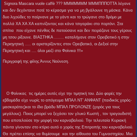
Signora Mascara vuole caffè ??? ΜΜΜΜΜΜΜ ΜΜΜΠΠΠΟΤΤΑ λέγανε
και δεν δεχόντανε ποτέ το κέρασμα για να μη βγάλουνε τη μάσκα. Κάνα
δυο λιχούδες το παίρνανε με το γάντι και το τρώγανε στο δρόμο με
πολλά ΧΑ ΧΑ ΧΑ καπνίζοντας και κάνα τσιγαράκι στο πορτόνι. Στα
σπίτια που είχανε πένθος δε πατούσανε και δεν πειράζανε τους γέρους
μη τσου ρίξουνε. ΒΙΑΣΤΗΚΑ ........ καταλήγανε στον Ορειβατικό η στην
Περιηγητική ..... οι αριστερίζοντες στον Ορειβατικό, οι Δεξιοί στην
Περιηγητική και .... όλοι μαζί στο Φοίνικα !!!»
Περιγραφή της φίλης Άννυς Νούνεση.
Ο Φοίνικας τις ημέρες αυτές είχε την τιμητική του. Δύο φορές την
εβδομάδα είχε νωρίς το απόγευμα ΜΠΑΛ ΝΤ’ ΑΝΦΑΝΤ (παιδικός χορός-
μασκαράτες)και το ίδιο βράδυ ΜΠΑΛ ΠΡΟΛΟΝΖΕ (χορός για τους
μεγάλους). Ποιος μπορεί να ξεχάσει τον γλυκύ Κωστή , τον τραγουδιστή
που αποτελούσε την μορφή του καρναβαλιού. Την τελευταία Κυριακή
πάντα γίνονταν στο κτίριο αυτό ο χορός της Επιτροπής του καρναβαλιού.
Θα πρέπει επίσης να θυμίσουμε και την αίθουσα του Γυμναστηρίου. Μια