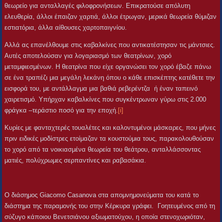
θεωρείο για ανταλλαγές φιλοφρονήσεων. Επικρατούσε απόλυτη
ελευθερία, άλλοι έπαιζαν χαρτιά, άλλοι έτρωγαν, μερικά θεωρεία θύμιζαν
εστιατόρια, άλλα αίθουσες χαρτοπαιγνίου.
Αλλά ας επανέλθουμε στις καβαλκίνες που αντικατέστησαν τις μάντσιες.
Αυτές αποτελούσαν για λογαριασμό των θεατρίνων, χορό
μεταμφιεσμένων. Η θεατρίνα που είχε οργανώσει τον χορό έβαζε πάνω
σε ένα τραπέζι μια μεγάλη λεκάνη όπου ο κάθε επισκέπτης κατέθετε την
εισφορά του, με αντάλλαγμα μια βαθιά ρεβερέντζα ή έναν ταπεινό
χαιρετισμό. Υπήρχαν καβαλκίνες που συγκέντρωναν γύρω στις 2.000
φράγκα –τεράστιο ποσό για την εποχή.
[i]
Κυρίες με φανταχτερές τουαλέτες και καλοντυμένοι μάσκαρες, που μήνες
πριν ειδικές μοδίστρες ετοίμαζαν τα κουστούμια τους, παρακολουθούσαν
το χορό από τα νοικιασμένα θεωρεία του θεάτρου, ανταλλάσσοντας
ματιές, πολύχρωμες σερπαντίνες και ραβασάκια.
Ο διάσημος Giacomo Casanova στα απομνημονεύματα του κατά το
διάστημα της παραμονής του στην Κέρκυρα γράφει. Γοητευμένος από τη
σύζυγο κάποιου Βενετσιάνου αξιωματούχου, η οποία στενοχωριόταν,