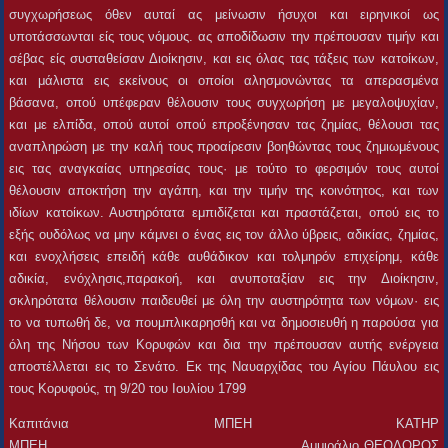
συγχωρήσεως όθεν αυταί ας μείνωσιν ήσυχοι και ειρηνικοί ως
υποτάσσωνται είς τους νόμους. ας αποδίδωσιν την πρέπουσαν τιμήν και
σέβας είς συσταθείσαν Διοίκησιν, και εις όλας τας τάξεις των κατοίκων,
και μάλιστα εις εκείνους οι οποίοι αλησμονώντας τα απερασμένα
βάσανα, οπού υπέφεραν θέλουσιν τους συγχωρήση με μεγαλοψυχίαν,
και με ελπίδα, οπού αυτοί οπού επροξένησαν τας ζημίας, θέλουσι τας
αναπληρώση με την καλή τους προαίρεσιν βοηθώντας τους ζημιωμένους
εις τας αναγκαίας υπηρεσίας τους· με τούτο το φερσιμόν τους αυτοί
θέλουσιν αποκτήση την αγάπη, και την τιμήν της κοινότητος, και των
ιδίων κατοίκων. Αυστηρότατα εμπιδίζεται και πραστάζεται, οπού εις το
εξής ουδόλως να μην κάμνει ο ένας εις τον άλλο ύβρεις, αδικίας, ζημίας,
και ενοχλήσεις επειδή κάθε αυθάδικον και τολμηρόν επιχείρημ, κάθε
αδικία, ενόχλησις,παρακοή, και ανυποταξίαν εις την Διοίκησιν,
σκληρότατα θέλουσιν παιδευθεί με όλη την αυστηρότητα των νόμων· εις
το να τυπωθή δε, να πουμπλικαρησθή και να δημοσιευθή η παρούσα για
όλη της Νήσου των Κορυφών και δια την πρέπουσαν αυτής ενέργεια
αποστέλλεται εις το Σενάτο. Εκ της Ναυαρχίδας του Αγίου Πάυλου εις
τους Κορυφούς, τη 9/20 του Ιουλίου 1799
Καπιτάνια ΜΠΕΗ ΚΑΤΗΡ
ΜΠΕΗ Αμμιράλιο ΘΕΟΔΟΡΟΣ