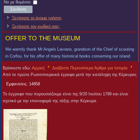
Χρήστη
Κωδικός
Να με θυμάσαι
Σύνδεση
Ξεχάσατε το όνομα χρήστη;
Ξεχάσατε τον κωδικό σας;
OFFER TO THE MUSEUM
We warmly thank Mr Angelo Lavrano, grandson of the Chief of scouting
in Corfou, for his offer of many historical books conserning our island.
Βρίσκεστε εδώ:
Αρχική
Διαβάστε Περισσότερα Άρθρα για Ιστορία
Από τα πρώτα Ρωσσοτουρκικά έγραφα μετά την κατάληψη της Κέρκυρας
Εμφανίσεις: 14858
Το έγγραφο που παρουσιάζουμε είναι της 9/20 Ιουλίου 1799 και είναι
σχετικό με την επαναφορά της τάξης στην Κέρκυρα.