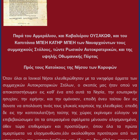
Παρά του Αμμεράλιου, και Καβαλιέρου ΟΥΣΑΚΩΦ, και του
Καπιτάνια ΜΠΕΗ ΚΑΤΗΡ ΜΠΕΗ των Ναυαρχούντων τους
συμμαχικούς Στόλους, τώντε Ρωσικόν Αυτοκρατερικών, και της
υψηλής Οθωμανικής Πόρτας
Πρός τους Κατοίκους της Νήσου των Κορυφών
Όταν όλαι αι Ιονικαί Νήσοι ελευθερώθησαν με τα νικηφόρα άρματα των
συμμαχικών Αυτοκρατορικών Στόλων, ο σκοπός μας ήταν οπού να
αποκαταστήσωμεν εις καθ' ένα από αυτά τα Νησία, την εσωτερικήν
ησυχίαν, την ειρήνην, και την ομόνοιαν, επειδή άνευ τούτου δεν εις
δύνατε να απολάυση τινάς τους γλυκαίς καρπούς της ελευθερίας· επειδή
δε εις την καπιτουλατζήνη ταύτης της χώρας εκρίναμεν εύλογον να
επιβεβαιώσωμεν ότι τα απερασμένα σφάλματα μένουσιν αλησμονημένα,
όθεν τώρα επιθυμούμεν και προστάζομεν, όπου όλα τα πρώτα
αμαρτύματα να ελησμονιθώσιν,έάν ακολούθησαι προτότερον από των