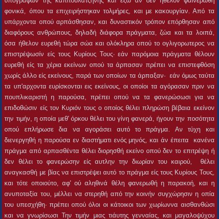
υπογραφών της καπιτουλατζήνης και έξω αν δεν ήθελον φαινερωθή
φονικά, όπου τα επιχειρήστηκαν τολμήρες, και με κακουργίαν. Από τα
υπάρχοντα οπού αρπάσθησαν, και δυναστικόν τρόπον επόρθησαν από
διαφόρους ανθρώπους, δηλαδή διάφορα πράγματα, ζώα και τα λοιπά,
όσα ήθελον ευρεθή τώρα σώα και ολόκληρα οπού το ογλιγορωτερος να
επιστρέψωσίν είς τους Κυρίους Τους· εάν παρόμοια πράγματα θέλουν
ευρεθή είς τα χέρια εκείνων οπού τα άρπασαν πρέπει να επιστεφθόση
χωρίς άλλο είς εκείνους, παρά των οποίων τα άρπαξαν· εάν όμως ταύτα
τα υπ'αρχοντα ευρίσκονται εις εκείνους, οι οποίοι τα αγόρασαν πριν να
πουπλικαριστή η παρούσα, πρέπει οπού να τα φανερώσωσι για να
επιδοθώσιν είς τον Κυριόν τους ο οποίος θέλει πληρώση βέβαια εκείνον
την τιμήν, η οποία μεθ' όρκου θέλει του γίνη φανερά, ήγουν την ποσότητα
οπού επλήρωσε δια να αγοράσει αυτό το πράγμα. Αν τύχη και
διενεργηθή η παρούσα εν διαστήματι ενός μηνός, και άν έπειτα κανένα
πράγμα από αρπασθέντα θέλει διορησθή εκείνο οπού δεν το επιτρέψη ή
δεν θέλει το φανερώσην είς αυτλην την διωρίαν του καιρού, θέλει
αναγκασθή με βίας να επιστρέψει αυτό το πράγμα είς τους Κυρίους Τους,
και τότε οποιούτο, αφ' ού αληθινά θέλη φανερωθή η παρακοή, και η
ανυποταξία του, μέλλει να στερηθή από την κοινήν συγχώρησιν η οπία
του υπεσχήθη· πρέπει οπού όλοι οι κάτοικοι των χωρίωννα αισθανθώσι
και να γνωρίσωσι Την τιμήν μιας τιάυτης γενναίας, και μαγαλοψύχου