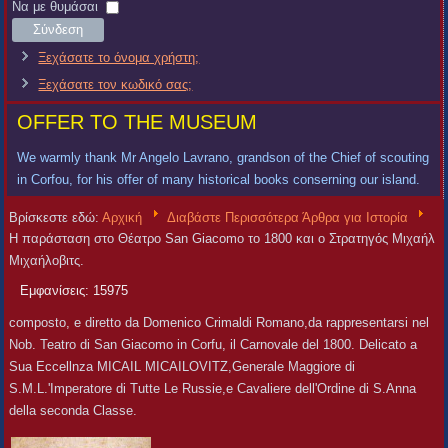
Χρήστη
Κωδικός
Να με θυμάσαι
Σύνδεση
Ξεχάσατε το όνομα χρήστη;
Ξεχάσατε τον κωδικό σας;
OFFER TO THE MUSEUM
We warmly thank Mr Angelo Lavrano, grandson of the Chief of scouting
in Corfou, for his offer of many historical books conserning our island.
Βρίσκεστε εδώ:
Αρχική
Διαβάστε Περισσότερα Άρθρα για Ιστορία
Η παράσταση στο Θέατρο San Giacomo το 1800 και ο Στρατηγός Μιχαήλ
Μιχαήλοβιτς.
Εμφανίσεις: 15975
composto, e diretto da Domenico Crimaldi Romano,da rappresentarsi nel
Nob. Teatro di San Giacomo in Corfu, il Carnovale del 1800. Delicato a
Sua Eccellnza MICAIL MICAILOVITZ,Generale Maggiore di
S.M.L.'Imperatore di Tutte Le Russie,e Cavaliere dell'Ordine di S.Anna
della seconda Classe.