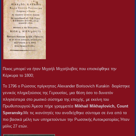
Ποιος μπορεί να ήταν Μιχαήλ Μιχαήλοβιτς που επισκέφθηκε την
Κέρκυρα το 1800;
To 1796 o Ρώσσος πρίγκηπας Alexander Borisovich Kurakin διορίστηκε
γενικός πληρεξούσιος της Γερουσίας, μια θέση όσο το δυνατόν
πλησιέστερα στο ρωσικό σύστημα της εποχής, με εκείνη του
Πρωθυπουργού.Άμεσα πήρε γραμματέα
Mikhail Mikhaylovich, Count
Speransky.
Με τις ικανότητές του αναδείχθηκε σύντομα σε ένα από τα
πιο βασικά μέλη των υπηρετούντων την Ρωσσικής Αυτοκρατορίας.Ήταν
μόλις 27 ετών.