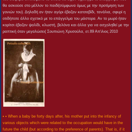
θα ασκούσε στο μέλλον το παιδί(σύμφωνα όμως με την προτίμηση των
γονιών του). Δηλαδή αν ήταν αγόρι έβαζαν κατσαβίδι, τανάλια, σφυρί η
οτιδήποτε άλλο σχετικό με το επάγγελμα του μάστορα. Αν το μωρό ήταν
κορίτσι έβαζαν ψαλίδι, κλωστή, βελόνα και άλλα για να ασχοληθεί με την
ραπτική όταν μεγαλώσει( Σουπιώνη Χρυσούλα, ετ.89 Απ'ιλιος 2010
• • When a baby be forty days after, his mother put into the infancy of
various objects which were related to the occupation would have in the
future the child (but according to the preference of parents). That is, if it