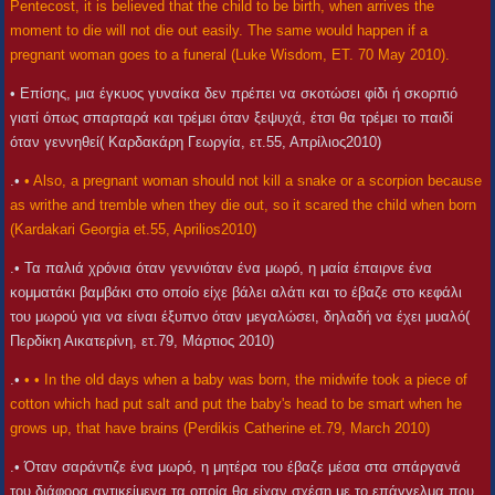
Pentecost, it is believed that the child to be birth, when arrives the
moment to die will not die out easily. The same would happen if a
pregnant woman goes to a funeral (Luke Wisdom, ET. 70 May 2010).
• Επίσης, μια έγκυος γυναίκα δεν πρέπει να σκοτώσει φίδι ή σκορπιό
γιατί όπως σπαρταρά και τρέμει όταν ξεψυχά, έτσι θα τρέμει το παιδί
όταν γεννηθεί( Καρδακάρη Γεωργία, ετ.55, Απρίλιος2010)
.•
• Also, a pregnant woman should not kill a snake or a scorpion because
as writhe and tremble when they die out, so it scared the child when born
(Kardakari Georgia et.55, Aprilios2010)
.• Τα παλιά χρόνια όταν γεννιόταν ένα μωρό, η μαία έπαιρνε ένα
κομματάκι βαμβάκι στο οποίο είχε βάλει αλάτι και το έβαζε στο κεφάλι
του μωρού για να είναι έξυπνο όταν μεγαλώσει, δηλαδή να έχει μυαλό(
Περδίκη Αικατερίνη, ετ.79, Μάρτιος 2010)
.•
• • In the old days when a baby was born, the midwife took a piece of
cotton which had put salt and put the baby's head to be smart when he
grows up, that have brains (Perdikis Catherine et.79, March 2010)
.• Όταν σαράντιζε ένα μωρό, η μητέρα του έβαζε μέσα στα σπάργανά
του διάφορα αντικείμενα τα οποία θα είχαν σχέση με το επάγγελμα που