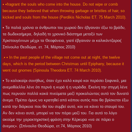
• •fragrant the souls who come into the house. Do not wipe or comb
because they believed that when throwing garbage or bristles of hair, so
kicked and souls from the house (Perdikis Nicholas ET. 75 March 2010).
• Τα παλιά χρόνια οι άνθρωποι του χωριού δεν έβγαιναν έξω το βράδυ,
τα δωδεκαήμερα, δηλαδή το χρονικό διάστημα μεταξύ των
Χριστουγέννων μέχρι τα Θεοφάνεια, γιατί έβγαιναν οι καλικάντζαροι(
Σπίνουλα Θεοδώρα, ετ. 74, Μάρτιος 2010)
.• • In the past people of the village not come out at night, the twelve
days, which is the period between Christmas until Epiphany, because it
went out gnomes (Spinoula Theodora ET. 74 March 2010).
• Το καλοκαίρι συνήθως, όταν έχει καλό καιρό και περάσει ξαφνικά, μια
ανεμοθύελλα λένε ότι περνά η κυρά ή η νεράιδα. Εκείνη την στιγμή λένε
πως περνούν πολλά κακά πνεύματα μαζί προκαλώντας αυτό τον δυνατό
άνεμο. Πρέπει όμως να κρατηθεί από κάπου αυτός που θα βρίσκεται έξω
κατά την διάρκεια που θα του συμβεί αυτό, και να κάνει το σταυρό του.
Αν δεν κάνει αυτά, μπορεί να τον πάρει μαζί του. Για αυτό το λόγο
ακούμε την χαρακτηριστική φράση στην Κέρκυρα «να σε πάρει ο
άνεμος». (Σπίνουλα Θεοδώρα, ετ.74, Μάρτιος 2010)