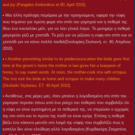
and joy (Pangalos Andronikos et.80, April 2010).
• Μια άλλη πρόληψη παρόμοια με την προηγούμενη, αφορά την νύφη
που πηγαίνει για πρώτη φορά στο σπίτι του γαμπρού και η πεθερά της
δίνει ένα κουταλάκι μέλι, για να λέει γλυκά λόγια. Το μεσημέρι η πεθερά
μαγειρεύει ρύζι με χταπόδι. Το ρύζι για να ριζώσει η νύφη στο σπίτι και το
χταπόδι για να κάνει πολλά παιδιά(Σκολαρίκη Στυλιανή, ετ. 40, Απρίλιος
2010).
•
• Another preventing similar to its predecessor,when the bride goes first
time at the groom’s home the mother in law gives her a teaspoon of
honey, to say sweet words. At noon, the mother-cook rice with octopus.
The rice root the bride at home and octopus to make many children
(Skolariki Stylianou, ET. 40 April 2010).
• Αντιθέτως, στις μέρες μας, όταν μπαίνει η λογοδοσμένη στο σπίτι του
γαμπρού περνάει πάνω από ένα ρούχο του πεθερού που συμβολίζει ότι
η νύφη να είναι αγαπημένη με τα πεθερικά της, να στεριώσει ο ερχομός
της στο σπίτι και το πρώτο της παιδί να είναι αγόρι. Επίσης η πεθερά
βάζει ένα κόκκινο μαντίλι στο λαιμό της νύφης που συμβολίζει πως η
κοπέλα δεν είναι ελεύθερη αλλά λογοδοσμένη (Καρδακάρη Σταματίνα,