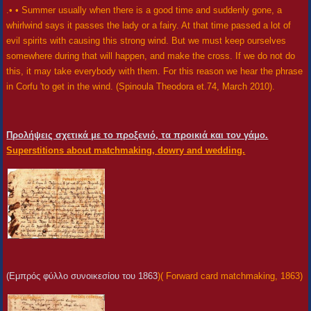
.• • Summer usually when there is a good time and suddenly gone, a
whirlwind says it passes the lady or a fairy. At that time passed a lot of
evil spirits with causing this strong wind. But we must keep ourselves
somewhere during that will happen, and make the cross. If we do not do
this, it may take everybody with them. For this reason we hear the phrase
in Corfu 'to get in the wind. (Spinoula Theodora et.74, March 2010).
Προλήψεις σχετικά με το προξενιό, τα προικιά και τον γάμο.
Superstitions about matchmaking, dowry and wedding.
(Εμπρός φύλλο συνοικεσίου του 1863
)( Forward card matchmaking, 1863)