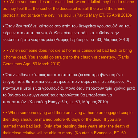
.• • When someone dies in car accident, where it killed they build a shrine
as they feel that the soul of the deceased is still there and the shrine
protect it, not to take the devil his soul . (Paktiti Mary ET. 75 April 2010)•
• Όταν δεν πεθάνει κάποιος στο σπίτι του θεωρείται γρουσουζιά να τον
φέρουν στο σπίτι του νεκρό. Θα πρέπει να πάει κατευθείαν στην
εκκλησία ή στο νεκροταφείο.(Ραρρής Γεράσιμος, ετ. 83, Μάρτιος 2010)
.• • When someone does not die at home is considered bad luck to bring
it home dead. You should go straight to the church or cemetery. (Rarris
Gerasimos Age. 83 March 2010).
• Όταν πεθάνει κάποιος και στο σπίτι του ζει ένα αρραβωνιασμένο
ζευγάρι τότε θα πρέπει να παντρευτεί πριν σαραντίσει ο πεθαμένος. Αν
παντρευτεί μετά είναι γρουσουζιά. Μόνο όταν περάσουν τρία χρόνια μετά
το θάνατο του συγγενικού τους προσώπου θα μπορέσουν να
παντρευτούν. (Κουρτέση Ευαγγελία, ετ. 69, Μάρτιος 2010).
• • When someone dying and there are living at home an engaged couple
then they should be married before 40 days of the dead. If you are
married then bad luck. Only after passing three years after the death of
their close relative will be able to marry. (Kourtesis Evangelia, ET. 69