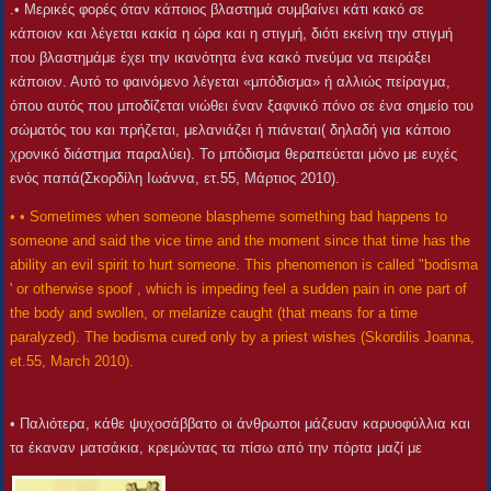
.• Μερικές φορές όταν κάποιος βλαστημά συμβαίνει κάτι κακό σε
κάποιον και λέγεται κακία η ώρα και η στιγμή, διότι εκείνη την στιγμή
που βλαστημάμε έχει την ικανότητα ένα κακό πνεύμα να πειράξει
κάποιον. Αυτό το φαινόμενο λέγεται «μπόδισμα» ή αλλιώς πείραγμα,
όπου αυτός που μποδίζεται νιώθει έναν ξαφνικό πόνο σε ένα σημείο του
σώματός του και πρήζεται, μελανιάζει ή πιάνεται( δηλαδή για κάποιο
χρονικό διάστημα παραλύει). Το μπόδισμα θεραπεύεται μόνο με ευχές
ενός παπά(Σκορδίλη Ιωάννα, ετ.55, Μάρτιος 2010).
• • Sometimes when someone blaspheme something bad happens to
someone and said the vice time and the moment since that time has the
ability an evil spirit to hurt someone. This phenomenon is called "bodisma
' or otherwise spoof , which is impeding feel a sudden pain in one part of
the body and swollen, or melanize caught (that means for a time
paralyzed). The bodisma cured only by a priest wishes (Skordilis Joanna,
et.55, March 2010).
• Παλιότερα, κάθε ψυχοσάββατο οι άνθρωποι μάζευαν καρυοφύλλια και
τα έκαναν ματσάκια, κρεμώντας τα πίσω από την πόρτα μαζί με