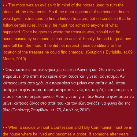
• • The moro was an evil spirit in mind of the horses used to turn the
stones of the olive-press. So if the moro appeared of someone’s dream
would give instructions to find a hidden treasure, but on condition that he
follow certain rules. Initially, he must not admit to anyone of what
happened. Once he goes to where the treasure was, should not be
accompanied by someone else or an animal. Finally, he had to go at any
time tell him the moro. If he did not respect these conditions,to the
location of the treasure he could find charcoal. (Soupionis Evripidis, et.89,
March, 2010).
• Όταν κάποιος αυτοκτονήσει χωρίς εξομολόγηση και Θεία κοινωνία
παραμένει στο σπίτι που έμενε όταν ζούσε και γίνεται φάντασμα. Αν
κάποιος μετά από χρόνια αποφασίσει να μείνει στο σπίτι αυτό, όπου
υπάρχει το φάντασμα, το φάντασμα συνεχώς τον πειράζει και μπορεί να
φτάσει και στο σημείο φόνου. Αυτό γίνεται γιατί δεν θέλει το φάντασμα να
μείνει κάποιος ξένος στο σπίτι του και τον εξαναγκάζει να φύγει δια της
βίας.(Παρίσσης Σπυρίδων, ετ. 75, Απρίλιος 2010).
• • When a suicide without a confession and Holy Communion must be in
the house where he lived and becomes a ghost. If someone after years