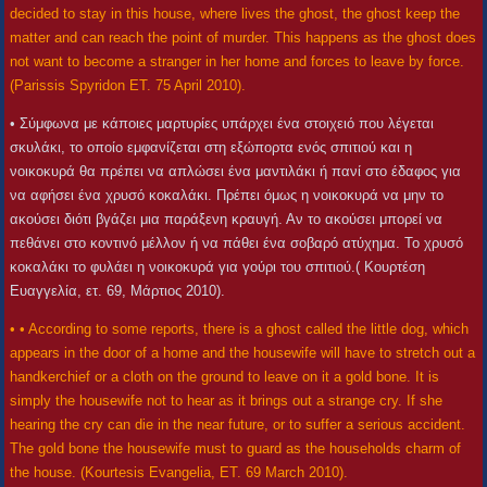
decided to stay in this house, where lives the ghost, the ghost keep the
matter and can reach the point of murder. This happens as the ghost does
not want to become a stranger in her home and forces to leave by force.
(Parissis Spyridon ET. 75 April 2010).
• Σύμφωνα με κάποιες μαρτυρίες υπάρχει ένα στοιχειό που λέγεται
σκυλάκι, το οποίο εμφανίζεται στη εξώπορτα ενός σπιτιού και η
νοικοκυρά θα πρέπει να απλώσει ένα μαντιλάκι ή πανί στο έδαφος για
να αφήσει ένα χρυσό κοκαλάκι. Πρέπει όμως η νοικοκυρά να μην το
ακούσει διότι βγάζει μια παράξενη κραυγή. Αν το ακούσει μπορεί να
πεθάνει στο κοντινό μέλλον ή να πάθει ένα σοβαρό ατύχημα. Το χρυσό
κοκαλάκι το φυλάει η νοικοκυρά για γούρι του σπιτιού.( Κουρτέση
Ευαγγελία, ετ. 69, Μάρτιος 2010).
• • According to some reports, there is a ghost called the little dog, which
appears in the door of a home and the housewife will have to stretch out a
handkerchief or a cloth on the ground to leave on it a gold bone. It is
simply the housewife not to hear as it brings out a strange cry. If she
hearing the cry can die in the near future, or to suffer a serious accident.
The gold bone the housewife must to guard as the households charm of
the house. (Kourtesis Evangelia, ET. 69 March 2010).