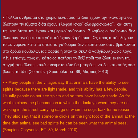
• Πολλοί άνθρωποι στα χωριά λένε πως τα ζώα έχουν την ικανότητα να
βλέπουν πνεύματα διότι έχουν ελαφρύ ίσκιο΄΄αλαφροϊσκιωτα΄΄, και αυτή
την ικανότητα την έχουν και μερικοί άνθρωποι. Συνήθως οι άνθρωποι δεν
βλέπουν πνεύματα και γι’ αυτό έχουν βαρύ ίσκιο. Ως προς αυτό εξηγούν
το φαινόμενο κατά το οποίο τα γαϊδούρια δεν περπατούν όταν βρίσκονται
στο δρόμο κουβαλώντας φορτίο ή όταν τα σκυλιά γαβγίζουν χωρίς λόγο.
Λένε επίσης, πως αν κάποιος πατήσει το δεξί πόδι του ζώου εκείνη την
στιγμή που βλέπει κακά πνεύματα τότε θα μπορέσει να δει και αυτός όσα
βλέπει το ζώο.(Σουπιώνη Χρυσούλα, ετ. 89, Μάρτιος 2010).
• • Many people in the villages say that animals have the ability to see
spirits because there are lightshade, and this ability has a few people.
Usually people do not see spirits and so they have heavy shade. As for
what explains the phenomenon in which the donkeys when they are not
walking in the street carrying cargo or when the dogs bark for no reason.
They also say, that if someone clicks on the right foot of the animal at the
time that animal see bad spirits he can be seen what the animal sees.
(Soupioni Chrysoula, ET. 89, March 2010)