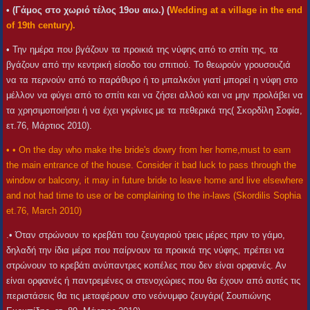
• (Γάμος στο χωριό τέλος 19ου αιω.) (
Wedding at a village in the end
of 19th century).
• Την ημέρα που βγάζουν τα προικιά της νύφης από το σπίτι της, τα
βγάζουν από την κεντρική είσοδο του σπιτιού. Το θεωρούν γρουσουζιά
να τα περνούν από το παράθυρο ή το μπαλκόνι γιατί μπορεί η νύφη στο
μέλλον να φύγει από το σπίτι και να ζήσει αλλού και να μην προλάβει να
τα χρησιμοποιήσει ή να έχει γκρίνιες με τα πεθερικά της( Σκορδίλη Σοφία,
ετ.76, Μάρτιος 2010).
• • On the day who make the bride's dowry from her home,must to earn
the main entrance of the house. Consider it bad luck to pass through the
window or balcony, it may in future bride to leave home and live elsewhere
and not had time to use or be complaining to the in-laws (Skordilis Sophia
et.76, March 2010)
.• Όταν στρώνουν το κρεβάτι του ζευγαριού τρεις μέρες πριν το γάμο,
δηλαδή την ίδια μέρα που παίρνουν τα προικιά της νύφης, πρέπει να
στρώνουν το κρεβάτι ανύπαντρες κοπέλες που δεν είναι ορφανές. Αν
είναι ορφανές ή παντρεμένες οι στενοχώριες που θα έχουν από αυτές τις
περιστάσεις θα τις μεταφέρουν στο νεόνυμφο ζευγάρι( Σουπιώνης