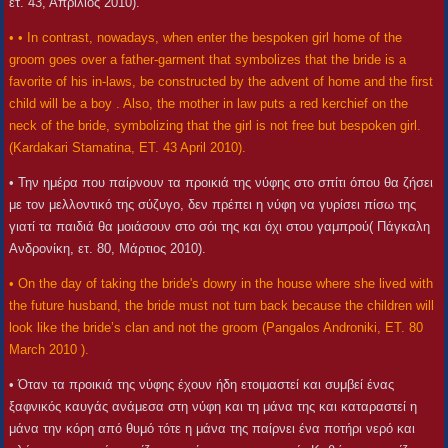
ετ. 43, Απρίλιος 2010).
• • In contrast, nowadays, when enter the bespoken girl home of the
groom goes over a father-garment that symbolizes that the bride is a
favorite of his in-laws, be constructed by the advent of home and the first
child will be a boy . Also, the mother in law puts a red kerchief on the
neck of the bride, symbolizing that the girl is not free but bespoken girl.
(Kardakari Stamatina, ET. 43 April 2010).
• Την ημέρα που παίρνουν τα προικιά της νύφης στο σπίτι όπου θα ζήσει
με τον μελλοντικό της σύζυγο, δεν πρέπει η νύφη να γυρίσει πίσω της
γιατί τα παιδιά θα μοιάσουν στο σόι της και όχι στου γαμπρού( Πάγκαλη
Ανδρονίκη, ετ. 80, Μάρτιος 2010).
• On the day of taking the bride's dowry in the house where she lived with
the future husband, the bride must not turn back because the children will
look like the bride’s clan and not the groom (Pangalos Androniki, ET. 80
March 2010 ).
• Όταν τα προικιά της νύφης έχουν ήδη ετοιμαστεί και συμβεί ένας
ξαφνικός καυγάς ανάμεσα στη νύφη και τη μάνα της και καταραστεί η
μάνα την κόρη από θυμό τότε η μάνα της παίρνει ένα ποτήρι νερό και