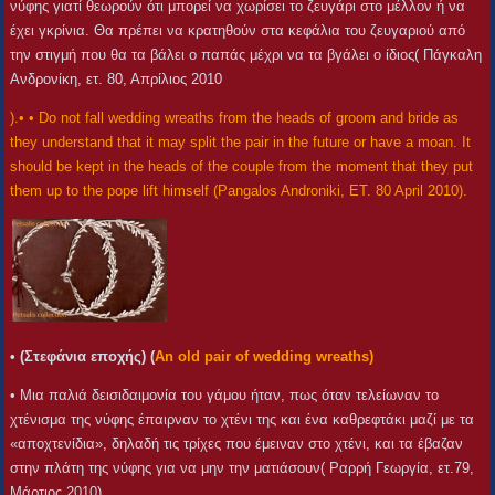
νύφης γιατί θεωρούν ότι μπορεί να χωρίσει το ζευγάρι στο μέλλον ή να
έχει γκρίνια. Θα πρέπει να κρατηθούν στα κεφάλια του ζευγαριού από
την στιγμή που θα τα βάλει ο παπάς μέχρι να τα βγάλει ο ίδιος( Πάγκαλη
Ανδρονίκη, ετ. 80, Απρίλιος 2010
).• • Do not fall wedding wreaths from the heads of groom and bride as
they understand that it may split the pair in the future or have a moan. It
should be kept in the heads of the couple from the moment that they put
them up to the pope lift himself (Pangalos Androniki, ET. 80 April 2010).
• (Στεφάνια εποχής) (
An old pair of wedding wreaths)
• Μια παλιά δεισιδαιμονία του γάμου ήταν, πως όταν τελείωναν το
χτένισμα της νύφης έπαιρναν το χτένι της και ένα καθρεφτάκι μαζί με τα
«αποχτενίδια», δηλαδή τις τρίχες που έμειναν στο χτένι, και τα έβαζαν
στην πλάτη της νύφης για να μην την ματιάσουν( Ραρρή Γεωργία, ετ.79,
Μάρτιος 2010).