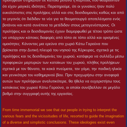
προλήψεων στηριζόταν σε κάποια βότανα ή καρπούς που θεωρούνταν
ότι είχαν μαγικές ιδιότητες. Παρατηρούμε, ότι οι γυναίκες ήταν πολύ
ευκολόπιστες στις προλήψεις αλλά και στις δεισιδαιμονίες καθώς και από
το γεγονός ότι διέδιδαν τα νέα για τα θαυματουργά αποτελέσματα ενός
βοτάνου και κατά συνέπεια τα μετέδιδαν στους μεταγενέστερους. Οι
προλήψεις και οι δεισιδαιμονίες έχουν διαμορφωθεί με τέτοιο τρόπο ώστε
να υπάρχουν κάποιες διαφορές από τόπο σε τόπο αλλά και ορισμένες
ομοιότητες. Κάνοντας μια ερεύνα στο χωριό Κάτω Γαρούνα που
βρίσκεται στην Δυτική πλευρά του νησιού της Κέρκυρας, σχετικά με τις
προλήψεις και τις δεισιδαιμονίες του χωριού, κατάφερα να συλλέξω μέσω
προφορικών μαρτυριών των κατοίκων του χωριού, πλήθος προλήψεων
σχετικά με τον θάνατο, τα κακά πνεύματα, τον γάμο, την παιδική ηλικία
και γενικότερα του καθημερινού βίου. Πριν προχωρήσω στην αναφορά
αυτών των προλήψεων αναλυτικότερα, θα ήθελα να ευχαριστήσω τους
κατοίκους του χωριού Κάτω Γαρούνα, οι οποίοι συνέβαλλαν σε μεγάλο
βαθμό στην συγγραφή αυτής της εργασίας.
From time immemorial we see that our people in trying to interpret the
various fears and the vicissitudes of life, resorted to guide the imagination
of a diverse and simplistic conclusions. These ideologies exist even