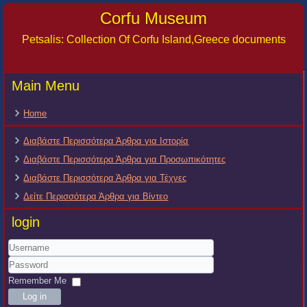
Corfu Museum
Petsalis: Collection Of Corfu Island,Greece documents
Main Menu
Home
Διαβάστε Περισσότερα Άρθρα για Ιστορία
Διαβάστε Περισσότερα Άρθρα για Προσωπικότητες
Διαβάστε Περισσότερα Άρθρα για Τέχνες
Δείτε Περισσότερα Άρθρα για Βίντεο
login
Username
Password
Remember Me
Log in