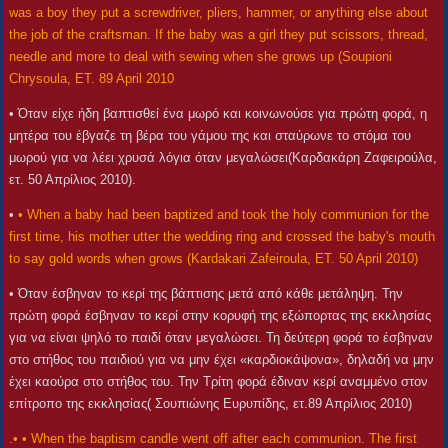
was a boy they put a screwdriver, pliers, hammer, or anything else about
the job of the craftsman. If the baby was a girl they put scissors, thread,
needle and more to deal with sewing when she grows up (Soupioni
Chrysoula, ET. 89 April 2010
• Όταν είχε ήδη βαπτισθεί ένα μωρό και κοινωνούσε για πρώτη φορά, η
μητέρα του έβγαζε τη βέρα του γάμου της και σταύρωνε το στόμα του
μωρού για να λέει χρυσά λόγια όταν μεγαλώσει(Καρδακάρη Ζαφειρούλα,
ετ. 50 Απρίλιος 2010).
•
• When a baby had been baptized and took the holy communion for the
first time, his mother utter the wedding ring and crossed the baby's mouth
to say gold words when grows (Kardakari Zafeiroula, ET. 50 April 2010)
• Όταν έσβηναν το κερί της βάπτισης μετά από κάθε μετάληψη. Την
πρώτη φορά έσβηναν το κερί στην κορυφή της εξώπορτας της εκκλησίας
για να είναι ψηλό το παιδί όταν μεγαλώσει. Τη δεύτερη φορά το έσβηναν
στο στήθος του παιδιού για να μην έχει «καρδιοκάψονα», δηλαδή να μην
έχει καούρα στο στήθος του. Την Τρίτη φορά έδιναν κερί αναμμένο στον
επίτροπο της εκκλησίας( Σουπιώνης Ευρυπίδης, ετ.89 Απρίλιος 2010)
.• • When the baptism candle went off after each communion. The first