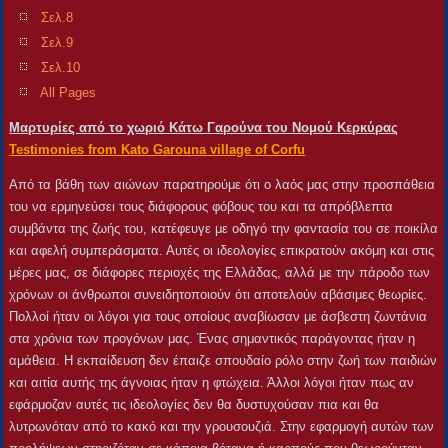
Σελ.8
Σελ.9
Σελ.10
All Pages
Μαρτυρίες από το χωριό Κάτω Γαρούνα του Νομού Κερκύρας
Testimonies from Kato Garouna village of Corfu
Από τα βάθη των αιώνων παρατηρούμε ότι ο λαός μας στην προσπάθεια
του να ερμηνεύσει τους διάφορους φόβους του και τα απρόβλεπτα
συμβάντα της ζωής του, κατέφευγε με οδηγό την φαντασία του σε ποικίλα
και αφελή συμπεράσματα. Αυτές οι ιδεολογίες επικρατούν ακόμη και στις
μέρες μας, σε διάφορες περιοχές της Ελλάδας, αλλά με την πάροδο των
χρόνων οι άνθρωποι συνειδητοποιούν ότι αποτελούν αβάσιμες θεωρίες.
Πολλοί ήταν οι λόγοι για τους οποίους αναβίωσαν με άσβεστη ζωντάνια
στα χρόνια των προγόνων μας. Ένας σημαντικός παράγοντας ήταν η
αμάθεια. Η εκπαίδευση δεν έπαιζε σπουδαίο ρόλο στην ζωή των παιδιών
και αιτία αυτής της άγνοιας ήταν η φτώχεια. Άλλοι λόγοι ήταν πως αν
εφάρμοζαν αυτές τις ιδεολογίες δεν θα δυστυχούσαν πια και θα
λυτρωνόταν από το κακό και την γρουσουζιά. Στην εφαρμογή αυτών των