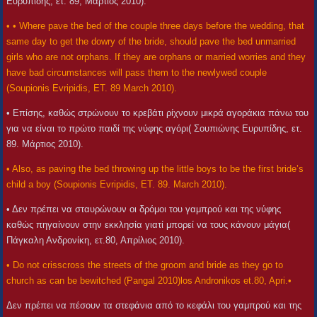
Ευρυπίδης, ετ. 89, Μάρτιος 2010).
• • Where pave the bed of the couple three days before the wedding, that
same day to get the dowry of the bride, should pave the bed unmarried
girls who are not orphans. If they are orphans or married worries and they
have bad circumstances will pass them to the newlywed couple
(Soupionis Evripidis, ET. 89 March 2010).
• Επίσης, καθώς στρώνουν το κρεβάτι ρίχνουν μικρά αγοράκια πάνω του
για να είναι το πρώτο παιδί της νύφης αγόρι( Σουπιώνης Ευρυπίδης, ετ.
89. Μάρτιος 2010).
• Also, as paving the bed throwing up the little boys to be the first bride’s
child a boy (Soupionis Evripidis, ET. 89. March 2010).
• Δεν πρέπει να σταυρώνουν οι δρόμοι του γαμπρού και της νύφης
καθώς πηγαίνουν στην εκκλησία γιατί μπορεί να τους κάνουν μάγια(
Πάγκαλη Ανδρονίκη, ετ.80, Απρίλιος 2010).
• Do not crisscross the streets of the groom and bride as they go to
church as can be bewitched (Pangal 2010)los Andronikos et.80, Apri.•
Δεν πρέπει να πέσουν τα στεφάνια από το κεφάλι του γαμπρού και της