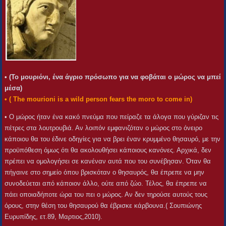
• (Το μουριόνι, ένα άγριο πρόσωπο για να φοβάται ο μώρος να μπεί
μέσα)
• ( The mourioni is a wild person fears the moro to come in)
• Ο μώρος ήταν ένα κακό πνεύμα που πείραζε τα άλογα που γύριζαν τις
πέτρες στα λουτρουβιά. Αν λοιπόν εμφανιζόταν ο μώρος στο όνειρο
κάποιου θα του έδινε οδηγίες για να βρει έναν κρυμμένο θησαυρό, με την
προϋπόθεση όμως ότι θα ακολουθήσει κάποιους κανόνες. Αρχικά, δεν
πρέπει να ομολογήσει σε κανέναν αυτά που του συνέβησαν. Όταν θα
πήγαινε στο σημείο όπου βρισκόταν ο θησαυρός, θα έπρεπε να μην
συνοδεύεται από κάποιον άλλο, ούτε από ζώο. Τέλος, θα έπρεπε να
πάει οποιαδήποτε ώρα του πει ο μώρος. Αν δεν τηρούσε αυτούς τους
όρους, στην θέση του θησαυρού θα έβρισκε κάρβουνα.( Σουπιώνης
Ευρυπίδης, ετ.89, Μαρτιος,2010).