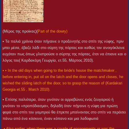
(Μέρος της προίκας)(
Part of the dowry)
• Τα παλιά χρόνια όταν πήγαινε ο προξενητής στο σπίτι της νύφης, πριν
μπει μέσα, έβαζε λάδι στο σύρτη της πόρτας και καθώς τον ανοιγόκλεινε
ευχόταν πως όπως γλιστρούσε ο σύρτης της πόρτας, έτσι να έπιανε και ο
λόγος του( Καρδακάρη Γεωργία, ετ.55, Μάρτιος 2010).
• • In the old days when going to the bride's house the matchmaker ,
before entering in, put oil on the latch and the door opens and closes, he
wished the sliding latch of the door, so to grasp the reason of (Kardakari
Georgia et.55 , March 2010).
• Επίσης παλιότερα, όταν γινόταν οι αρραβώνες ενός ζευγαριού ή
γινόταν το «προπόδιασμα», δηλαδή όταν πήγαινε η νύφη για πρώτη
φορά στο σπίτι του γαμπρού θα έπρεπε μπαίνοντας στο σπίτι να περάσει
πάνω από ένα κόσκινο, έναν κόπανο και μια λαδοφωτιά
.• Also earlier, when there was a couple of engagements or was the