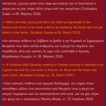
οικογένεια, ρίχνουν μέσα στον τάφο μια κούκλα για να ξεγελαστεί ο
χάρος και να μην πάρει άλλα άτομα από την οικογένεια.( Σκολαρίκη
Σοφία, ετ.60, Μάρτιος 2010).
• • When one dies young and there are other young people in the
house,must throw in the tomb a doll to be fooled by the death and not get
others in the family. (Skolariki Sophia et.60, March 2010).
• Αν κάποιος πεθάνει το Σάββατο το βράδυ ή την Κυριακή τα ξημερώματα
θεωρείται πως ήταν καλός άνθρωπος και η ψυχή του πηγαίνει στο
παράδεισο, διότι σαν εκείνες τις ώρες είχε αναστηθεί ο Χριστός.
(Καρδακάρη Γεωργία, ετ. 55, Μάρτιος 2010).
• • If someone died Saturday evening or Sunday morning is believed to be
a good man and his soul goes to heaven, as those are the hours had
risen Christ. (Kardakari Georgia yy. 55, March 2010.)
• Όταν κάποιος πεθάνει από τροχαίο δυστύχημα, στο σημείο όπου
σκοτώθηκε χτίζουν ένα εικονοστάσι γιατί θεωρούν πως η ψυχή του
νεκρού παραμένει εκεί και προστατεύεται από αυτό, για να μην πάρει
την ψυχή του ο πειρασμός.( Πακτίτη Μαρία, ετ. 75, Απρίλιος 2010)