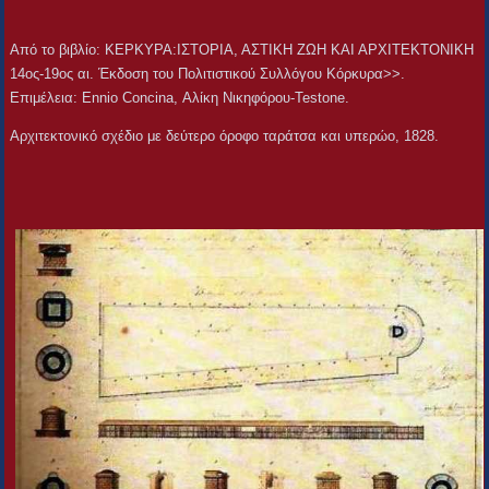
Aπό το βιβλίο: ΚΕΡΚΥΡΑ:ΙΣΤΟΡΙΑ, ΑΣΤΙΚΗ ΖΩΗ ΚΑΙ ΑΡΧΙΤΕΚΤΟΝΙΚΗ
14ος-19ος αι. Έκδοση του Πολιτιστικού Συλλόγου Κόρκυρα>>.
Επιμέλεια: Ennio Concina, Αλίκη Νικηφόρου-Testone.
Αρχιτεκτονικό σχέδιο με δεύτερο όροφο ταράτσα και υπερώο, 1828.