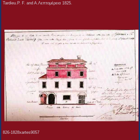
Tardieu.P. F. and A.Λεπτομέρεια 1825.
826-1828xartes9057