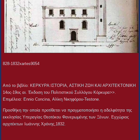
828-1832xartes9054
Aπό το βιβλίο: ΚΕΡΚΥΡΑ:ΙΣΤΟΡΙΑ, ΑΣΤΙΚΗ ΖΩΗ ΚΑΙ ΑΡΧΙΤΕΚΤΟΝΙΚΗ
14ος-19ος αι. Έκδοση του Πολιτιστικού Συλλόγου Κόρκυρα>>.
Επιμέλεια: Ennio Concina, Αλίκη Νικηφόρου-Testone.
Προσθήκη την οποία προτίθεται να πραγματοποιήσει η αδελφότητα της
εκκλησίας Υπεραγίας Θεοτόκου Φανερωμένης των Ξένων. Εγχώριος
αρχιτέκτων Ιωάννης Χρόνης,1832.