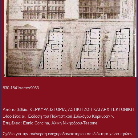
830-1841xartes9053
Aπό το βιβλίο: ΚΕΡΚΥΡΑ:ΙΣΤΟΡΙΑ, ΑΣΤΙΚΗ ΖΩΗ ΚΑΙ ΑΡΧΙΤΕΚΤΟΝΙΚΗ
14ος-19ος αι. Έκδοση του Πολιτιστικού Συλλόγου Κόρκυρα>>.
Επιμέλεια: Ennio Concina, Αλίκη Νικηφόρου-Testone.
Σχέδιο για την ανέγερση ενεχυροδανειστηρίου σε ιδιόκτητο χώρο πρώην