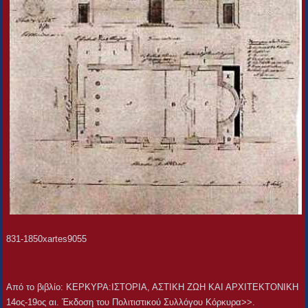
831-1850xartes9055
Aπό το βιβλίο: ΚΕΡΚΥΡΑ:ΙΣΤΟΡΙΑ, ΑΣΤΙΚΗ ΖΩΗ ΚΑΙ ΑΡΧΙΤΕΚΤΟΝΙΚΗ
14ος-19ος αι. Έκδοση του Πολιτιστικού Συλλόγου Κόρκυρα>>.