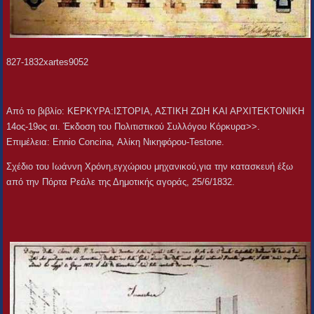
827-1832xartes9052
Aπό το βιβλίο: ΚΕΡΚΥΡΑ:ΙΣΤΟΡΙΑ, ΑΣΤΙΚΗ ΖΩΗ ΚΑΙ ΑΡΧΙΤΕΚΤΟΝΙΚΗ
14ος-19ος αι. Έκδοση του Πολιτιστικού Συλλόγου Κόρκυρα>>.
Επιμέλεια: Ennio Concina, Αλίκη Νικηφόρου-Testone.
Σχέδιο του Ιωάννη Χρόνη,εγχώριου μηχανικού,για την κατασκευή έξω
από την Πόρτα Ρεάλε της Δημοτικής αγοράς, 25/6/1832.