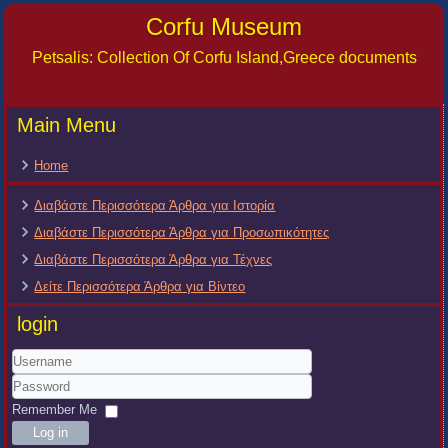
Corfu Museum
Petsalis: Collection Of Corfu Island,Greece documents
Main Menu
Home
Διαβάστε Περισσότερα Άρθρα για Ιστορία
Διαβάστε Περισσότερα Άρθρα για Προσωπικότητες
Διαβάστε Περισσότερα Άρθρα για Τέχνες
Δείτε Περισσότερα Άρθρα για Βίντεο
login
Username
Password
Remember Me
Log in