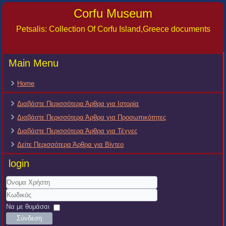
Corfu Museum
Petsalis: Collection Of Corfu Island,Greece documents
Main Menu
Home
Διαβάστε Περισσότερα Άρθρα για Ιστορία
Διαβάστε Περισσότερα Άρθρα για Προσωπικότητες
Διαβάστε Περισσότερα Άρθρα για Τέχνες
Δείτε Περισσότερα Άρθρα για Βίντεο
login
Όνομα
Χρήστη
Κωδικός
Να με θυμάσαι
Σύνδεση