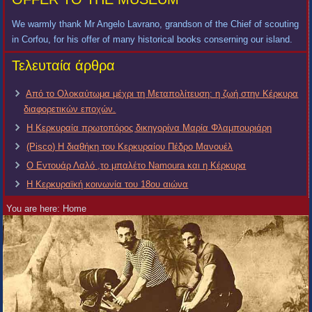
We warmly thank Mr Angelo Lavrano, grandson of the Chief of scouting
in Corfou, for his offer of many historical books conserning our island.
Τελευταία άρθρα
Από το Ολοκαύτωμα μέχρι τη Μεταπολίτευση: η ζωή στην Κέρκυρα
διαφορετικών εποχών.
Η Κερκυραία πρωτοπόρος δικηγορίνα Μαρία Φλαμπουριάρη
(Pisco) Η διαθήκη του Κερκυραίου Πέδρο Μανουέλ
Ο Εντουάρ Λαλό ,το μπαλέτο Namoura και η Κέρκυρα
Η Κερκυραϊκή κοινωνία του 18ου αιώνα
You are here:
Home