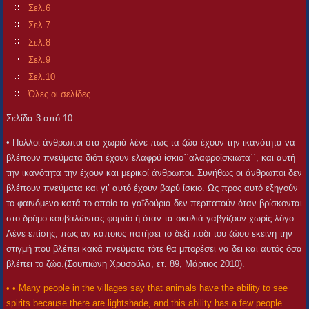
Σελ.6
Σελ.7
Σελ.8
Σελ.9
Σελ.10
Όλες οι σελίδες
Σελίδα 3 από 10
• Πολλοί άνθρωποι στα χωριά λένε πως τα ζώα έχουν την ικανότητα να
βλέπουν πνεύματα διότι έχουν ελαφρύ ίσκιο΄΄αλαφροϊσκιωτα΄΄, και αυτή
την ικανότητα την έχουν και μερικοί άνθρωποι. Συνήθως οι άνθρωποι δεν
βλέπουν πνεύματα και γι’ αυτό έχουν βαρύ ίσκιο. Ως προς αυτό εξηγούν
το φαινόμενο κατά το οποίο τα γαϊδούρια δεν περπατούν όταν βρίσκονται
στο δρόμο κουβαλώντας φορτίο ή όταν τα σκυλιά γαβγίζουν χωρίς λόγο.
Λένε επίσης, πως αν κάποιος πατήσει το δεξί πόδι του ζώου εκείνη την
στιγμή που βλέπει κακά πνεύματα τότε θα μπορέσει να δει και αυτός όσα
βλέπει το ζώο.(Σουπιώνη Χρυσούλα, ετ. 89, Μάρτιος 2010).
• • Many people in the villages say that animals have the ability to see
spirits because there are lightshade, and this ability has a few people.