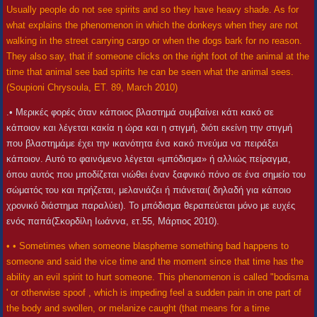
Usually people do not see spirits and so they have heavy shade. As for
what explains the phenomenon in which the donkeys when they are not
walking in the street carrying cargo or when the dogs bark for no reason.
They also say, that if someone clicks on the right foot of the animal at the
time that animal see bad spirits he can be seen what the animal sees.
(Soupioni Chrysoula, ET. 89, March 2010)
.• Μερικές φορές όταν κάποιος βλαστημά συμβαίνει κάτι κακό σε
κάποιον και λέγεται κακία η ώρα και η στιγμή, διότι εκείνη την στιγμή
που βλαστημάμε έχει την ικανότητα ένα κακό πνεύμα να πειράξει
κάποιον. Αυτό το φαινόμενο λέγεται «μπόδισμα» ή αλλιώς πείραγμα,
όπου αυτός που μποδίζεται νιώθει έναν ξαφνικό πόνο σε ένα σημείο του
σώματός του και πρήζεται, μελανιάζει ή πιάνεται( δηλαδή για κάποιο
χρονικό διάστημα παραλύει). Το μπόδισμα θεραπεύεται μόνο με ευχές
ενός παπά(Σκορδίλη Ιωάννα, ετ.55, Μάρτιος 2010).
• • Sometimes when someone blaspheme something bad happens to
someone and said the vice time and the moment since that time has the
ability an evil spirit to hurt someone. This phenomenon is called "bodisma
' or otherwise spoof , which is impeding feel a sudden pain in one part of
the body and swollen, or melanize caught (that means for a time