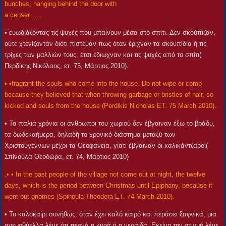
bunches, hanging behind the door with
a censer......
• ευωδιάζοντας τις ψυχές που μπαίνουν μέσα στο σπίτι. Δεν σκούπιζαν,
ούτε χτενίζονταν διότι πίστευαν πως όταν έριχναν τα σκουπίδια ή τις
τρίχες των μαλλιών τους, έτσι έδιωχναν και τις ψυχές από το σπίτι(
Περδίκης Νικόλαος, ετ. 75, Μάρτιος 2010).
• •fragrant the souls who come into the house. Do not wipe or comb
because they believed that when throwing garbage or bristles of hair, so
kicked and souls from the house (Perdikis Nicholas ET. 75 March 2010).
• Τα παλιά χρόνια οι άνθρωποι του χωριού δεν έβγαιναν έξω το βράδυ,
τα δωδεκαήμερα, δηλαδή το χρονικό διάστημα μεταξύ των
Χριστουγέννων μέχρι τα Θεοφάνεια, γιατί έβγαιναν οι καλικάντζαροι(
Σπίνουλα Θεοδώρα, ετ. 74, Μάρτιος 2010)
.• • In the past people of the village not come out at night, the twelve
days, which is the period between Christmas until Epiphany, because it
went out gnomes (Spinoula Theodora ET. 74 March 2010).
• Το καλοκαίρι συνήθως, όταν έχει καλό καιρό και περάσει ξαφνικά, μια
ανεμοθύελλα λένε ότι περνά η κυρά ή η νεράιδα. Εκείνη την στιγμή λένε