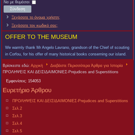
Χρήστη
Κωδικός
Να με θυμάσαι
Σύνδεση
Ξεχάσατε το όνομα χρήστη;
Ξεχάσατε τον κωδικό σας;
OFFER TO THE MUSEUM
We warmly thank Mr Angelo Lavrano, grandson of the Chief of scouting
in Corfou, for his offer of many historical books conserning our island.
Βρίσκεστε εδώ:
Αρχική
Διαβάστε Περισσότερα Άρθρα για Ιστορία
ΠΡΟΛΗΨΕΙΣ ΚΑΙ ΔΕΙΣΙΔΑΙΜΟΝΙΕΣ-Prejudices and Superstitions
Εμφανίσεις: 154053
Ευρετήριο Άρθρου
ΠΡΟΛΗΨΕΙΣ ΚΑΙ ΔΕΙΣΙΔΑΙΜΟΝΙΕΣ-Prejudices and Superstitions
Σελ.2
Σελ.3
Σελ.4
Σελ.5