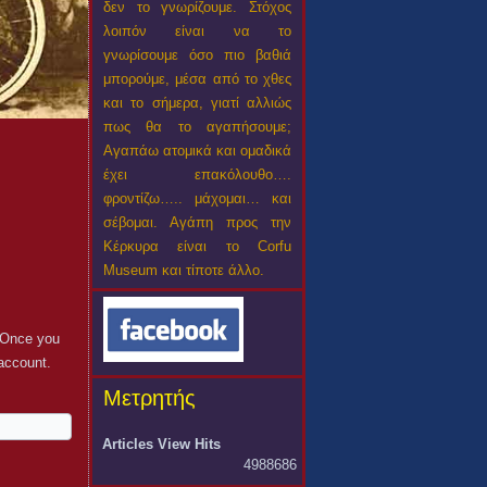
δεν το γνωρίζουμε. Στόχος
λοιπόν είναι να το
γνωρίσουμε όσο πιο βαθιά
μπορούμε, μέσα από το χθες
και το σήμερα, γιατί αλλιώς
πως θα το αγαπήσουμε;
Αγαπάω ατομικά και ομαδικά
έχει επακόλουθο….
φροντίζω….. μάχομαι… και
σέβομαι. Αγάπη προς την
Κέρκυρα είναι το Corfu
Museum και τίποτε άλλο.
. Once you
 account.
Μετρητής
Articles View Hits
4988686