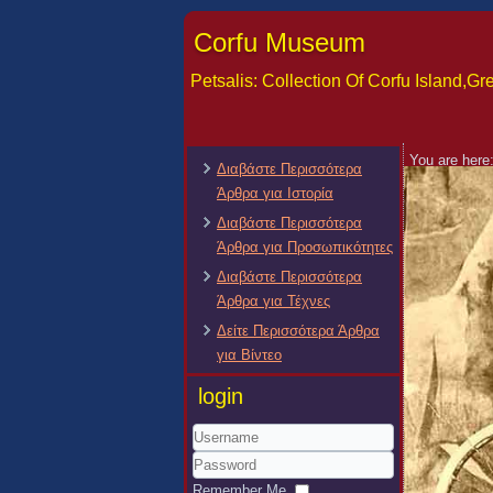
Corfu Museum
Petsalis: Collection Of Corfu Island,
You are here
Διαβάστε Περισσότερα
Άρθρα για Ιστορία
Διαβάστε Περισσότερα
Άρθρα για Προσωπικότητες
Διαβάστε Περισσότερα
Άρθρα για Τέχνες
Δείτε Περισσότερα Άρθρα
για Βίντεο
login
Username
Password
Remember Me