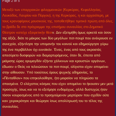
Page 2 of 5
Μεταξύ των επαρχιακών φιλαρμονικών (Κερκύρας, Κεφαλληνίας,
Λευκάδος, Λαυρίου και Πύργου), η της Κερκύρας, η και αρχαιότερη, με
τους κρανοφόρους μουσικούς της, τοποθετήθηκε τιμιτικά πρώτη από όλες,
το βράδυ δε στο πρόγραμμα της επισήμου συναυλίας στο Δημοτικό
Θέατρον κατείχε εξαιρετικήν θέσι
ν.
Δεν εξετιμήθη όμως αρκετά και όσον
της άξιζε, διότι το μάκρος των δύο μεγάλων ποτ-πουρί που ανέκρουσε εν
συνεχεία, εξήντλησε την υπομονήν του κοινού και εδημιούργησε γύρω
της ένα περιβάλλον όχι ευνοϊκόν. Ένας, ένας από τους ακροατάς
απεσύρετο δυσφορών και διαμαρτυρόμενος, όταν δε, έπειτα από
μιάμισης ώρας ορυμαγδόν εξήντα χάλκινων και κρουστών οργάνων,
έδωσεν ο Θεός να τελειώσουν τα ποτ-πουρί, ολίγιστοι είχαν απομείνει
στην αίθουσαν. Υπό τοιούτους όρους ψυχικής αδημονίας, το
«Πένταθλον» που επηκολούθησε, ήτο μοιραίον να πληρώσει τα
σπασμένα. Ο ελάχιστος κόσμος που είχεν απομείνει το ήκουσεν μεν μετά
προσοχής, ίσως και να το εξετίμησε ενδομύχως, αλλά δυστυχώς ήταν
τόσον κουρασμένος από το προηγούμενον μαρτύριον που σχεδόν ούτε
καν χειροκρότησε και θεώρησε ίσως απολύτρωσή του το τέλος της
συναυλίας.