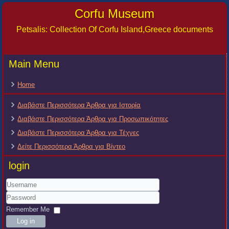
Corfu Museum
Petsalis: Collection Of Corfu Island,Greece documents
Main Menu
Home
Διαβάστε Περισσότερα Άρθρα για Ιστορία
Διαβάστε Περισσότερα Άρθρα για Προσωπικότητες
Διαβάστε Περισσότερα Άρθρα για Τέχνες
Δείτε Περισσότερα Άρθρα για Βίντεο
login
Username
Password
Remember Me
Log in