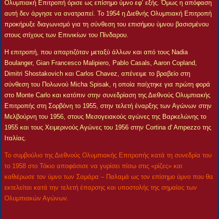
Ολυμπιακή Επιτροπή όρισε ως επίσημο ύμνο εφ’ εξής. Όμως η απόφαση
αυτή δεν άργησε να ανατραπεί. Το 1954 η Διεθνής Ολυμπιακή Επιτροπή
προκήρυξε διαγωνισμό για τη σύνθεση του επισήμου ύμνου βασισμένου
στους στίχους των Επινικίων του Πίνδαρου.
Η επιτροπή, που απαρτιζόταν μεταξύ άλλων και από τους Nadia
Boulanger, Gian Francesco Malipiero, Pablο Casals, Aaron Copland,
Dimitri Shostakovich και Carlos Chavez, απένειμε το βραβείο στη
σύνθεση του Πολωνού Micha Spisak, η οποία παίχτηκε για πρώτη φορά
στο Monte Carlo και κατόπιν στην συνεδρίαση της Διεθνούς Ολυμπιακής
Επιτροπής στη Σορβόνη το 1955, στην τελετή έναρξης των Αγώνων στην
Μελβούρνη του 1956, στους Μεσογειακούς αγώνες της Βαρκελώνης το
1955 και τους Χειμερινούς Αγώνες του 1956 στην Cortina d' Ampezzo της
Ιταλίας.
Το συμβούλιο της Διεθνούς Ολυμπιακής Επιτροπής κατά τη συνεδρία του
το 1958 στο Τόκιο αποφάσισε να γυρίσει πίσω στις «ρίζες» και
καθιέρωσε τον ύμνο των Σαμάρα – Παλαμά ως τον επίσημο ύμνο που θα
εκτελείται κατά την τελετή έπαρσης και υποστολής της σημαίας των
Ολυμπιακών Αγώνων.