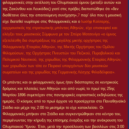
φιλαρμονικές στην εκτέλεση του Ολυμπιακού ύμνου (μεταξύ αυτών και
της Ζακύνθου και Λευκάδας) γιατί στις πρόβες διαπιστώθηκε ότι «δεν
διαθέτανε όλες την απαιτούμενη συνήχηση»,
7
παρ’ όλο που η μουσική
είχε διατεθεί νωρίτερα στις Φιλαρμονικές και ο
Ιωσήφ Καίσαρης,
αρχιμουσικός της στρατιωτικής μπάντας Αθηνών, είχε επισκεφτεί και
ελέγξει τους μουσικούς Σύμφωνα με τον Σπύρο Μοτσενίγο «ο ύμνος
εξετελέσθη δια συμπράξεως της μεγάλης μικτής ορχήστρας της
Φιλαρμονικής Εταιρίας Αθηνών, της Μικτής Ορχήστρας του Ομίλου
Φιλομούσων, της Ορχήστρας Πνευστών του Πεζικού, Πυροβολικού και
Πολεμικού Ναυτικού, της χορωδίας της Φιλαρμονικής Εταιρίας Αθηνών,
των χορωδιών των τότε εν Πειραιεί υπαρχόντων δύο μουσικών
σωματείων και της χορωδίας της Γερμανικής Λέσχης Φιλαδέλφεια».
Οι μπάντες και οι φιλαρμονικές όμως ήταν διάσπαρτες σε κεντρικούς
δρόμους και πλατείες των Αθηνών και από νωρίς το πρωί της 25ης
Μαρτίου 1896 συμετείχαν στις πανηγυρικές εορταστικές εκδηλώσεις της
ημεράς. Ο κόσμος από το πρωί άρχισε να προσέρχεται στο Παναθηναϊκό
Στάδιο και μέχρι της 2:00 το μεσημέρι το είχε κατακλείσει. Οι
Φιλαρμονικές μπήκαν στο Στάδιο και συγκεντρώθηκαν στο κέντρο του,
περιμένωντας την κήρυξη της επίσημης έναρξης και την ανάκρουση του
Ολυμπιακού Ύμνου. Έτσι, μετά την προσέλευση των βασιλέων στις 3:00