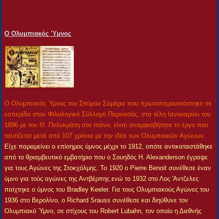
Ο Ολυμπιακός Ύμνος
Ο Ολυμπιακός Ύμνος του Σπύρου Σαμάρα που πρωτοπαρουσιάστηκε σε
εσπερίδα στον Φιλολογικό Σύλλογο Παρνασός, στα τέλη Ιανουαρίου του
1896 με τον Θ. Πολυκράτη στο πιάνο, είναι αναμφισβήτητα το έργο που
ταυτίζεται μετά από 107 χρόνια με την ιδέα των Ολυμπιακών Αγώνων.
Είχε παραμείνει ο επίσημος ύμνος μέχρι το 1912, οπότε αντικαταστάθηκε
από το θριαμβευτικό εμβατήριο που ο Σουηδός H. Alexanderson έγραψε
για τους Αγώνες της Στοκχόλμης. Το 1920 ο Pierre Benoit συνέθεσε έναν
ύμνο για τούς αγώνες της Αντβέρπης ενώ το 1932 στο Λος 'Αντζελες
παίχτηκε ο ύμνος του Bradley Keeler. Για τους Ολυμπιακούς Αγώνες του
1936 στο Βερολίνο, ο Richard Srauss συνέθεσε και διηύθυνε τον
Ολυμπιακό Ύμνο, σε στίχους του Robert Lubahn, τον οποίο η Διεθνής