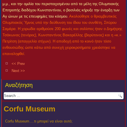
μ.μ., και την ομιλία του περιστοιχισμένου από τα μέλη της Ολυμπιακής
Επιτροπής διαδόχου Κωνσταντίνου, ο βασιλιάς κήρυξε την έναρξη των
Αγ ώνων με τις επευφημίες του κόσμου.
Ακολούθησε ο θριαμβευτικός
Ολυμπιακός Ύμνος υπό την δεύθυνση του ίδιου του συνθέτη, Σπύρου
Σαμάρα. Η χορωδία αριθμούσε 200 φωνές και σολίστες ήταν ο Δημήτρης
Τσάκωνας (τενόρος), Κωνσταντίνος Βακαρέλλης (βαρύτονος) και η «κ.»
Πετρίτση (απαγγελία στίχων). Η αποδοχή από το κοινό ήταν τόσο
ενθουσιώδης ώστε κάτω από συνεχή χειροκροτήματα χρειάστηκε να
επαναληφθεί.
<< Prev
Next >>
Αναζήτηση
Corfu Museum
Corfu Museum….τι μπορεί να είναι αυτό;