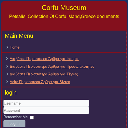
Corfu Museum
Petsalis: Collection Of Corfu Island,Greece documents
Main Menu
Home
Διαβάστε Περισσότερα Άρθρα για Ιστορία
Διαβάστε Περισσότερα Άρθρα για Προσωπικότητες
Διαβάστε Περισσότερα Άρθρα για Τέχνες
Δείτε Περισσότερα Άρθρα για Βίντεο
login
Username
Password
Remember Me
Log in