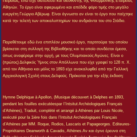
Πειραιώς, ενώ είχε διατελέσει και διευθυντής της Φιλαρμονικής Εταιρείας
Αθηνών. Το έργο είναι αφιερωμένο και απέδιδε φόρο τιμής στο μεγάλο
ευεργέτη Γεώργιο Αβέρωφ. Είναι άγνωστο αν είναι το έργο που παίχτηκε
κατά την τελετή των αποκαλυπτηρίων του ανδριάντα του στο Στάδιο.
Παραθέτουμε εδώ ένα επιπλέον μουσικό έργο, παρτιτούρα του οποίου
βρίσκεται στη συλλογή της Βιβλιοθήκης και το οποίο συνδέεται έμεσα,
όπως αναφέραμε στην αρχή, με τους Ολυμπιακούς Αγώνες. Είναι ο
(πρώτος) Δελφικός Ύμνος στον Απόλλωνα που είχε γραφεί το 128 π. Χ.
από τον Αθήναιο και μόλις το 1893 είχε ανακαλυφθεί από την Γαλλική
Αρχαιολογική Σχολή στους Δελφούς. Πρόκειται για την εξής έκδοση:
Hymne Delphique à Apollon, (Musique découvert à Delphes en 1893,
pendant les fouilles exécutéespar I’Intsitut Archéologiques Français
d’Athènes), Traduit, complété et arrangé à Athènes par Louis Nicole,
exécuté pour la 1ière fois dans l’Intsitut Archéologiques Français
d’Athènes par MM. Roque, Rodios, Lascaris et Papageorges. Editeures-
Propriétaires Deanworth & Cavadis, Athènes.Αν και έγινε έρευνα στη