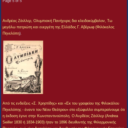
Page 5 of 5
Ανδρέας Ζάιλλερ, Ολυμπιακή Πανήγυρις δια κλειδοκύμβαλον, Τω
μεγάλω πατριώτη και ευεργέτη της Ελλάδος Γ. Αβέρωφ (Φιλόκαλος
Πηνελόπη
).
Από τις ενδείξεις «Σ. Χρηστίδης» και «Εκ του γραφείου της Φιλοκάλου
Πηνελόπης - έναντι του Νέου Θεάτρου» στο εξώφυλλο συμπεραίνουμε ότι
η έκδοση έγινε στην Κωνσταντινούπολη. Ο Ανρδέας Ζάιλλερ (Andrea
Seiller 1830 ή 1834-1903) ήταν το 1896 διευθυντής της Φιλαρμονικής