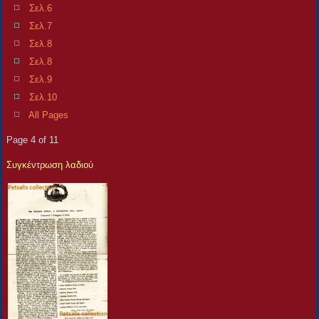
Σελ.6
Σελ.7
Σελ.8
Σελ.8
Σελ.9
Σελ.10
All Pages
Page 4 of 11
Συγκέντρωση λαδιού