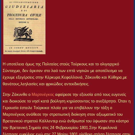
Η υποτέλεια όμως της Πολιτείας στούς Τούρκους και το ολιγαρχικό
Σύνταγμα, δεν άρεσαν στο λαό των επτά νησιών με αποτέλεσμα να
έχουμε εξεγέρσεις στην Κέρκυρα,Κεφαλλονιά, Ζάκυνθο και Κύθηρα,με
θανάτους,λεηλασίες και φρικώδεις αντεκδικήσεις.
Στην Ζάκυνθο ο
Μαρτινέγκος
αφαίρεσε την εξουσία από τους ευγενείς
και διοικούσε το νησί κατά βούληση κηρύσσοντας το ανεξάρτητο. Όταν η
Γερουσία έστειλε Τούρκικα πλοία για να επιβάλουν την τάξη ο
Μαρτινέγκος ανάθεσε την στρατιωτική διοίκηση στον αξιωματικό του
Βρετανικού στρατού Κάλλεντερ ενώ άνθρωποί του ύψωσαν στο κάστρο
την Βρετανική Σημαία στις 24 Φεβρουαρίου 1801.Στην Κεφαλονιά
ξέσπασε εμφύλιος ενώ στις 27 Μαίου 1801 ολέθρια στάση ξέσπασε στην