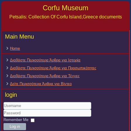
Corfu Museum
Petsalis: Collection Of Corfu Island,Greece documents
Main Menu
Home
Διαβάστε Περισσότερα Άρθρα για Ιστορία
Διαβάστε Περισσότερα Άρθρα για Προσωπικότητες
Διαβάστε Περισσότερα Άρθρα για Τέχνες
Δείτε Περισσότερα Άρθρα για Βίντεο
login
Username
Password
Remember Me
Log in