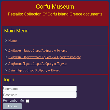
Corfu Museum
Petsalis: Collection Of Corfu Island,Greece documents
Main Menu
Home
Διαβάστε Περισσότερα Άρθρα για Ιστορία
Διαβάστε Περισσότερα Άρθρα για Προσωπικότητες
Διαβάστε Περισσότερα Άρθρα για Τέχνες
Δείτε Περισσότερα Άρθρα για Βίντεο
login
Username
Password
Remember Me
Log in