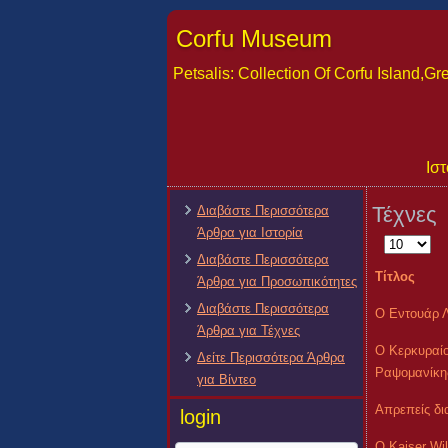
Corfu Museum
Petsalis: Collection Of Corfu Island,
Ιστ
Τέχνες
Διαβάστε Περισσότερα
Άρθρα για Ιστορία
Εμφάνιση
Διαβάστε Περισσότερα
#
Τίτλος
Άρθρα για Προσωπικότητες
Διαβάστε Περισσότερα
Ο Εντουάρ Λ
Άρθρα για Τέχνες
Ο Κερκυραίο
Δείτε Περισσότερα Άρθρα
Ραψομανίκη
για Βίντεο
Απρεπείς δι
login
O Kaiser Wil