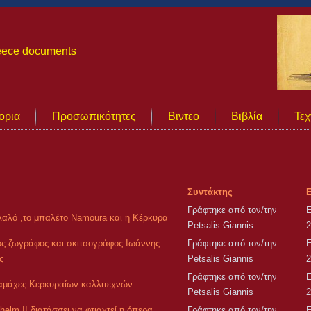
Greece documents
ορια
Προσωπικότητες
Βιντεο
Βιβλία
Τεχ
Συντάκτης
Γράφτηκε από τον/την
Ε
αλό ,το μπαλέτο Namoura και η Κέρκυρα
Petsalis Giannis
2
ς ζωγράφος και σκιτσογράφος Ιωάννης
Γράφτηκε από τον/την
Ε
ς
Petsalis Giannis
2
Γράφτηκε από τον/την
Ε
αμάχες Κερκυραίων καλλιτεχνών
Petsalis Giannis
2
helm II διατάσσει να φτιαχτεί η όπερα
Γράφτηκε από τον/την
Ε