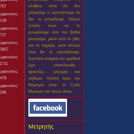
αλήθεια είναι ότι δεν
767
μπορούμε ν’ αγαπήσουμε ότι
μφανίσεις:
δεν το γνωρίζουμε. Στόχος
139
λοιπόν είναι να το
μφανίσεις:
γνωρίσουμε όσο πιο βαθιά
727
μπορούμε, μέσα από το χθες
μφανίσεις:
και το σήμερα, γιατί αλλιώς
3667
πως θα το αγαπήσουμε;
μφανίσεις:
Αγαπάω ατομικά και ομαδικά
1711
έχει επακόλουθο….
μφανίσεις:
φροντίζω….. μάχομαι… και
479
σέβομαι. Αγάπη προς την
Κέρκυρα είναι το Corfu
μφανίσεις:
Museum και τίποτε άλλο.
296
Μετρητής