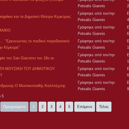
Petsalis Giannis
2
Γράφτηκε από τον/την
Ε
ergolesi και το Δημοτικό Θέατρο Κερκύρας.
Petsalis Giannis
4
Γράφτηκε από τον/την
Ε
ΜΑΪΚΌ
Petsalis Giannis
6
Z. . "Ερευνώντας το παιδικό παραδοσιακό
Γράφτηκε από τον/την
Ε
ην Κέρκυρα"
Petsalis Giannis
1
Γράφτηκε από τον/την
Ε
φία του San Giacomo τον 18ο αι.
Petsalis Giannis
1
ΤΗ ΜΟΥΣΙΚΗ ΤΟΥ ΔΗΜΟΤΙΚΟΥ
Γράφτηκε από τον/την
Ε
ΟΥ
Petsalis Giannis
6
Γράφτηκε από τον/την
Ε
Ανδρώνης Ο Μυστικοπαθής Καλλιτέχνης
Petsalis Giannis
9
ό 5
Προηγούμενο
1
2
3
4
5
Επόμενο
Τέλος