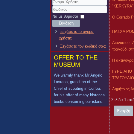
“KERKYRA”
Όνομα
Χρήστη
Κωδικός
Να με θυμάσαι
Ο Corrado P
Σύνδεση
ΠΆΣΧΑ ΡΩ
Ξεχάσατε το όνομα
χρήστη;
Διονυσίου, 
Ξεχάσατε τον κωδικό σας;
τραγούδι στ
OFFER TO THE
Η ακτινογρα
MUSEUM
ΓΥΡΩ ΑΠΟ 
We warmly thank Mr Angelo
ΤΡΑΓΟΥΔΙ
Lavrano, grandson of the
Chief of scouting in Corfou,
Δημήτριος 
for his offer of many historical
Σελίδα 1 απ
books conserning our island.
Έναρξη