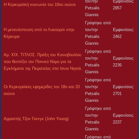
τον/την
Εμφανίσεις:
Η Κερκυραϊκή κοινωνία του 18ου αιώνα
Petsalis
2957
Giannis
Γράφτηκε από
Η μετανάστευση από το Λυκούρσι στην
τον/την
Εμφανίσεις:
Κέρκυρα
Petsalis
2462
Giannis
Γράφτηκε από
Αρ. XIX. ΤΙΤΛΟΣ. Πράξη του Κοινοβουλίου
τον/την
Εμφανίσεις:
που θεσπίζει τον Ποινικό Νόμο για τα
Petsalis
2236
Εγκλήματα της Πειρατείας στα Ιόνια Νησιά.
Giannis
Γράφτηκε από
Οι Κερκυραϊκές εφημερίδες τον 18ο και 20
τον/την
Εμφανίσεις:
αιώνα
Petsalis
2701
Giannis
Γράφτηκε από
τον/την
Εμφανίσεις:
Αρμοστής Τζον Γιανγκ (John Young)
Petsalis
2237
Giannis
Γράφτηκε από