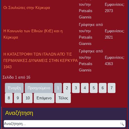
τον/την
Εμφανίσεις:
Oι Σουλιώτες στην Κέρκυρα
Petsalis
2973
Giannis
Γράφτηκε από
Η Κοινωνία των Εθνών (ΚτΕ) και η
τον/την
Εμφανίσεις:
Κέρκυρα
Petsalis
2821
Giannis
Γράφτηκε από
Η ΚΑΤΑΣΤΡΟΦΗ ΤΩΝ ΙΤΑΛΩΝ ΑΠΌ ΤΙΣ
τον/την
Εμφανίσεις:
ΓΕΡΜΑΝΙΚΕΣ ΔΥΝΑΜΕΙΣ ΣΤΗΝ ΚΕΡΚΥΡΑ
Petsalis
4363
1943
Giannis
Σελίδα 1 από 16
Έναρξη
Προηγούμενο
1
2
3
4
5
6
7
8
9
10
Επόμενο
Τέλος
Αναζήτηση