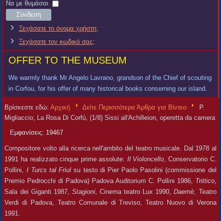
Χρήστη
Κωδικός
Να με θυμάσαι
Σύνδεση
Ξεχάσατε το όνομα χρήστη;
Ξεχάσατε τον κωδικό σας;
OFFER TO THE MUSEUM
We warmly thank Mr Angelo Lavrano, grandson of the Chief of scouting
in Corfou, for his offer of many historical books conserning our island.
Βρίσκεστε εδώ:
Αρχική
Δείτε Περισσότερα Άρθρα για Βίντεο
P.
Migliaccio, La Rosa Di Corfù, (1/8) Sissi all'Achilleion, operetta da camera
Εμφανίσεις: 19467
Compositore volto alla ricerca nell'ambito del teatro musicale. Dal 1978 al
1991 ha realizzato cinque prime assolute:
Il Violoncello
, Conservatorio C.
Pollini,
I Turcs tal Friul
su testo di Pier Paolo Pasolini (commissione del
Premio Pedrocchi di Padova) Padova Auditorium C. Pollini 1986,
Trittico
,
Sala dei Giganti 1987,
Stagioni
, Cinema teatro Lux 1990,
Daemè,
Teatro
Verdi di Padova, Teatro Comunale di Treviso, Teatro Nuovo di Verona
1991.