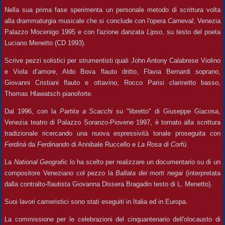
Nella sua prima fase sperimenta un personale metodo di scrittura volta
alla drammaturgia musicale che si conclude con l'opera
Carneval
, Venezia
Palazzo Mocenigo 1995 e con l'azione danzata
Lipso
, su testo del poeta
Luciano Menetto (CD 1993).
Scrive pezzi solistici per strumentisti quali John Antony Calabrese Violino
e Viola d’amore, Aldo Bova flauto dritto, Flavia Bernardi soprano,
Giovanni Cristiani flauto e ottavino, Rocco Parisi clarinetto basso,
Thomas Hlawatsch pianoforte.
Dal 1996, con la
Partita a Scacchi
su "libretto" di Giuseppe Giacosa,
Venezia teatro di Palazzo Soranzo-Piovene 1997, è tornato alla scrittura
tradizionale ricercando una nuova espressività tonale proseguita con
Ferdinà
da
Ferdinando
di Annibale Ruccello e
La Rosa di Corfù.
La
National Geografic
lo ha scelto per realizzare un documentario su di un
compositore Veneziano col pezzo la
Ballata dei morti negai
(interpretata
dalla contralto-flautista Giovanna Dissera Bragadin testo di L. Menetto).
Suoi lavori cameristici sono stati eseguiti in Italia ed in Europa.
La commissione per le celebrazioni del cinquantenario dell'olocausto di