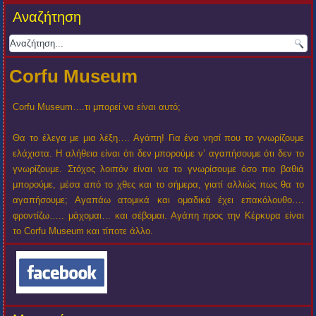
Αναζήτηση
Corfu Museum
Corfu Museum….τι μπορεί να είναι αυτό;
Θα το έλεγα με μια λέξη…. Αγάπη! Για ένα νησί που το γνωρίζουμε
ελάχιστα. Η αλήθεια είναι ότι δεν μπορούμε ν’ αγαπήσουμε ότι δεν το
γνωρίζουμε. Στόχος λοιπόν είναι να το γνωρίσουμε όσο πιο βαθιά
μπορούμε, μέσα από το χθες και το σήμερα, γιατί αλλιώς πως θα το
αγαπήσουμε; Αγαπάω ατομικά και ομαδικά έχει επακόλουθο….
φροντίζω….. μάχομαι… και σέβομαι. Αγάπη προς την Κέρκυρα είναι
το Corfu Museum και τίποτε άλλο.