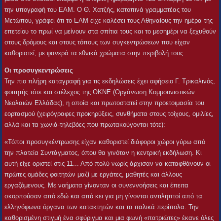
την υπογραφή του ΕΑΜ. Ο Θ. Χατζής, κατοπινά γραμματέας του
Μετώπου, γράφει ότι το ΕΑΜ είχε καλέσει τους Αθηναίους την ημέρα της
επετείου το πρωί να μείνουν στα σπίτια τους και το μεσημέρι να ξεχυθούν
στους δρόμους και στους τόπους των συγκεντρώσεων που είχαν
καθοριστεί, με φανερά τα εθνικά χρώματα στην περιβολή τους.
Οι προσυγκεντρώσεις
Την πιο πλήρη καταγραφή για τις εκδηλώσεις έχει αφήσειο Γ. Τρικαλινός,
φοιτητής τότε και στέλεχος της ΟΚΝΕ (Οργάνωση Κομμουνιστικών
Νεολαιών Ελλάδας), η οποία και πρωτοστατεί στην προετοιμασία του
εορτασμού (χειρόγραφες προκηρύξεις, συνθήματα στους τοίχους, ομιλίες,
αλλά και τα χωνιά-τηλεβόες που πρωτακούγονται τότε):
«Τόποι προσυγκέντρωσης είχαν καθοριστεί διάφοροι χώροι γύρω από
την πλατεία Συντάγματος, όπου θα γινόταν η κεντρική εκδήλωση. Κι
αυτή είχε οριστεί στις 11... Από πολύ νωρίς άρχισαν να καταφθάνουν οι
πρώτες ομάδες φοιτητών μαζί με εργάτες, μαθητές και άλλους
εργαζόμενους. Με νοήματα γίνονταν οι συνεννοήσεις και έπειτα
σκορπούσαν από εδώ και από κει για μη γίνονται αντιληπτοί από τα
ελληνόφωνα όργανα των κατακτητών και τα ιταλικά περίπολα. Την
καθορισμένη στιγμή ένα σφύριγμα και μια φωνή «πατριώτες» έκανε όλες