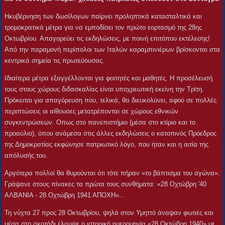
Ηκυβέρνηση των δωσίλογων παίρνει προληπτικά κατασταλτικά και
τρομοκρατικά μέτρα για να εμποδίσει τον πρώτο εορτασμό της 28ης
Οκτωβρίου. Απαγορεύει τις εκδηλώσεις, με ποινή επιτόπου εκτέλεσης!
Από την παραμονή περίπολοι των Ιταλών καραμπινιέρων βρίσκονται στα
κεντρικά σημεία τις πρωτεύουσας.
Ιδιαίτερα μέτρα εξαγγέλλονται για φοιτητές και μαθητές. Η προσέλευσή
τους στους χώρους διδασκαλίας είναι υποχρεωτική εκείνη την Τρίτη.
Πρόκειται για απαγόρευση που, τελικά, θα διευκολύνει, αφού σε πολλές
περιπτώσεις οι αίθουσες μετατρέπονται σε χώρους εθνικών
συγκεντρώσεων. Οπως στο πανεπιστήμιο (μέσα στο κτίριο και το
προαύλιο), όπου ανάμεσα στις άλλες εκδηλώσεις ο κατοπινός Πρόεδρος
της Δημοκρατίας εκφώνησε πατριωτικό λόγο, που ήταν και η αιτία της
απόλυσής του.
Αργότερα πολλοί θα θυμούνται ότι τότε πήραν «το βάπτισμα του αγώνα».
Γράψανε στους πίνακες τα πρώτα τους συνθήματα: «28 Οχτώβρη '40
ΑΛΒΑΝΙΑ - 28 Οχτώβρη 1941 ΑΠΟΧΗ»...
Τη νύχτα 27 προς 28 Οκτωβρίου, ψηλά στον Υμηττό άναψαν φωτιές και
μέσα στο σκοτάδι έλαμψε η ιστορική ημερομηνία «28 Οκτώβρη 1940» με