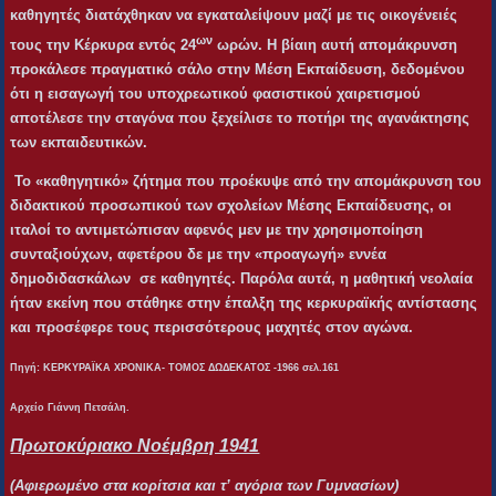
καθηγητές διατάχθηκαν να εγκαταλείψουν μαζί με τις οικογένειές
ων
τους την Κέρκυρα εντός 24
ωρών. Η βίαιη αυτή απομάκρυνση
προκάλεσε πραγματικό σάλο στην Μέση Εκπαίδευση, δεδομένου
ότι η εισαγωγή του υποχρεωτικού φασιστικού χαιρετισμού
αποτέλεσε την σταγόνα που ξεχείλισε το ποτήρι της αγανάκτησης
των εκπαιδευτικών.
Το «καθηγητικό» ζήτημα που προέκυψε από την απομάκρυνση του
διδακτικού προσωπικού των σχολείων Μέσης Εκπαίδευσης, οι
ιταλοί το αντιμετώπισαν αφενός μεν με την χρησιμοποίηση
συνταξιούχων, αφετέρου δε με την «προαγωγή» εννέα
δημοδιδασκάλων σε καθηγητές. Παρόλα αυτά, η μαθητική νεολαία
ήταν εκείνη που στάθηκε στην έπαλξη της κερκυραϊκής αντίστασης
και προσέφερε τους περισσότερους μαχητές στον αγώνα.
Πηγή: ΚΕΡΚΥΡΑΪΚΑ ΧΡΟΝΙΚΑ- ΤΟΜΟΣ ΔΩΔΕΚΑΤΟΣ -1966 σελ.161
Αρχείο Γιάννη Πετσάλη.
Πρωτοκύριακο Νοέμβρη 1941
(Αφιερωμένο στα κορίτσια και τ’ αγόρια των Γυμνασίων)