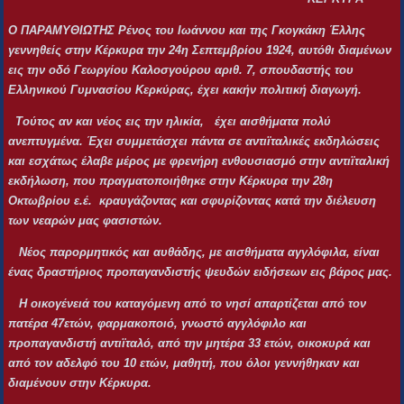
Ο ΠΑΡΑΜΥΘΙΩΤΗΣ Ρένος του Ιωάννου και της Γκογκάκη Έλλης
γεννηθείς στην Κέρκυρα την 24η Σεπτεμβρίου 1924, αυτόθι διαμένων
εις την οδό Γεωργίου Καλοσγούρου αριθ. 7, σπουδαστής του
Ελληνικού Γυμνασίου Κερκύρας, έχει κακήν πολιτική διαγωγή.
Τούτος αν και νέος εις την ηλικία, έχει αισθήματα πολύ
ανεπτυγμένα. Έχει συμμετάσχει πάντα σε αντιϊταλικές εκδηλώσεις
και εσχάτως έλαβε μέρος με φρενήρη ενθουσιασμό στην αντιϊταλική
εκδήλωση, που πραγματοποιήθηκε στην Κέρκυρα την 28η
Οκτωβρίου ε.έ. κραυγάζοντας και σφυρίζοντας κατά την διέλευση
των νεαρών μας φασιστών.
Νέος παρορμητικός και αυθάδης, με αισθήματα αγγλόφιλα, είναι
ένας δραστήριος προπαγανδιστής ψευδών ειδήσεων εις βάρος μας.
Η οικογένειά του καταγόμενη από το νησί απαρτίζεται από τον
πατέρα 47ετών, φαρμακοποιό, γνωστό αγγλόφιλο και
προπαγανδιστή αντιϊταλό, από την μητέρα 33 ετών, οικοκυρά και
από τον αδελφό του 10 ετών, μαθητή, που όλοι γεννήθηκαν και
διαμένουν στην Κέρκυρα.