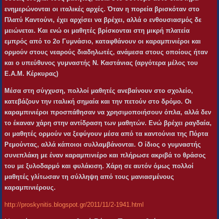
ενημερώνονται οι ιταλικές αρχές. Όταν η πορεία βρισκόταν στο
Πλατύ Καντούνι, έχει αρχίσει να βρέχει, αλλά ο ενθουσιασμός δε
μειώνεται. Και ενώ οι μαθητές βρίσκονται στη μικρή πλατεία
εμπρός από το 2ο Γυμνάσιο, καταφθάνουν οι καραμπινιέροι και
ορμούν στους νεαρούς διαδηλωτές, ανάμεσα στους οποίους ήταν
και ο υπεύθυνος γυμναστής Ν. Καστάνιας (αργότερα μέλος του
Ε.Α.Μ. Κέρκυρας)
Μέσα στη σύγχυση, πολλοί μαθητές ανεβαίνουν στο σχολείο,
κατεβάζουν την ιταλική σημαία και την πετούν στο δρόμο. Οι
καραμπινιέροι προσπάθησαν να χρησιμοποιήσουν όπλα, αλλά δεν
το έκαναν χάρη στην αντίδραση των μαθητών. Ενώ βρέχει ραγδαία,
οι μαθητές ορμούν να ξεφύγουν μέσα από τα καντούνια της Πόρτα
Ρεμούντας, αλλά κάποιοι συλλαμβάνονται. Ο ίδιος ο γυμναστής
συνεπλάκη με έναν καραμπινιέρο και πλήρωσε ακριβά το θράσος
του με ξυλοδαρμό και φυλάκιση. Χάρη σε αυτόν όμως πολλοί
μαθητές γλίτωσαν τη σύλληψη από τους μανιασμένους
καραμπινιέρους.
http://proskynitis.blogspot.gr/2011/11/2-1941.html