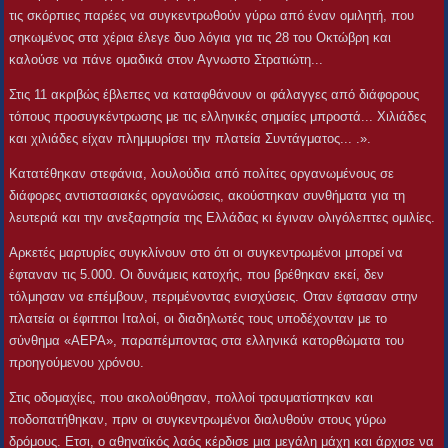
τις σκόρπιες παρέες να συγκεντρωθούν γύρω από έναν ομιλητή, που
σηκωμένος στα χέρια έλεγε δυο λόγια για τις 28 του Οκτώβρη και
καλούσε να πάνε ομαδικά στον Αγνωστο Στρατιώτη...
Στις 11 ακριβώς έβλεπες να καταφθάνουν οι φάλαγγες από διάφορους
τόπους προσυγκέντρωσης με τις ελληνικές σημαίες μπροστά... Χιλιάδες
και χιλιάδες είχαν πλημμυρίσει την πλατεία Συντάγματος... .».
Κατατέθηκαν στεφάνια, λουλούδια από πολίτες οργανωμένους σε
διάφορες αντιστασιακές οργανώσεις, ακούστηκαν συνθήματα για τη
λευτεριά και την ανεξαρτησία της Ελλάδας κι έγιναν ολιγόλεπτες ομιλίες.
Αρκετές μαρτυρίες συγκλίνουν στο ότι οι συγκεντρωμένοι μπορεί να
έφταναν τις 5.000. Οι δυνάμεις κατοχής, που βρέθηκαν εκεί, δεν
τόλμησαν να επέμβουν, περιμένοντας ενισχύσεις. Οταν έφτασαν στην
πλατεία οι έφιπποι Ιταλοί, οι διαδηλωτές τους υποδέχονταν με το
σύνθημα «ΑΕΡΑ», παραπέμποντας στα ελληνικά κατορθώματα του
προηγούμενου χρόνου.
Στις οδομαχίες, που ακολούθησαν, πολλοί τραυματίστηκαν και
ποδοπατήθηκαν, πριν οι συγκεντρωμένοι διαλυθούν στους γύρω
δρόμους. Ετσι, ο αθηναϊκός λαός κέρδισε μια μεγάλη μάχη και άρχισε να