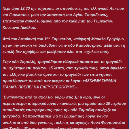
Περί ώρα 12.30 της σήμερον, οι σπουδαστές του ελληνικού Λυκείου
και Γυμνασίου, μετά την λιτάνευση του Αγίου Σπυρίδωνος,
επέστρεψαν συνοδευόμενοι από τον καθηγητή του Γυμνασίου
Καστάνια Νικόλαο.
ου
Από τον Διευθυντή του 1
Γυμνασίου, καθηγητή Μάμαλο Γρηγόριο,
είχαν την εντολή να διαλυθούν στην οδό Καποδιστρίου, αλλά αυτή η
εντολή δεν τηρήθηκε και μετέβησαν όλοι στα σχολεία τους.
Στην οδό Ζαμπέλη, τραγούδησαν ελληνικά άσματα και το τραγούδι
συνεχίστηκε επί περίπου 15 λεπτά, στα σχολεία τους, όπου έψαλλαν
τον ελληνικό βασιλικό ύμνο και το τραγούδι των επτά νησιών
προσθέτοντας σε αυτό σαν ρεφρέν τα λόγια: «ΑΣΧΗΜΗ ΣΗΜΑΙΑ
ΙΤΑΛΙΚΗ ΠΡΕΠΕΙ ΝΑ ΕΛΕΥΘΕΡΩΘΟΥΜΕ».
Βγαίνοντας από το σχολείο, γύρω στις 1μ.μ ώρα, ενώ οι
περισσότεροι απομακρύνονταν κανονικά, μια ομάδα από 20 περίπου
σπουδαστές επιστρέφοντας προς την οδό Ζαμπέλη συνέχιζε να
τραγουδά. Τα προσβλητικά για τη Σημαία μας λόγια έγιναν
αντιληπτά από δύο γυναίκες ιταλικής καταγωγής Λουλ Φουρτουνάτα
και Τριτζίνι Έλενα, οι οποίες πληροφόρησαν σχετικά μερικούς