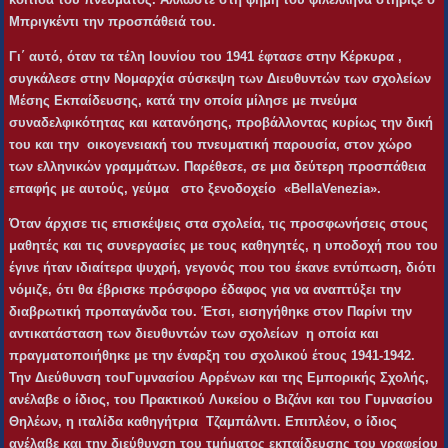
Μπριγκέντι την προσπάθειά του.
Γι΄ αυτό, όταν τα τέλη Ιουνίου του 1941 έφτασε στην Κέρκυρα ,
συγκάλεσε στην Νομαρχία σύσκεψη των Διευθυντών των σχολείων
Μέσης Εκπαίδευσης, κατά την οποία μίλησε με πνεύμα
συναδελφικότητας και κατανόησης, προβάλλοντας κυρίως την δική
του και την οικογενειακή του πνευματική παρουσία, στον χώρο
των ελληνικών γραμμάτων. Παρέθεσε
,
σε μια δεύτερη προσπάθεια
επαφής με αυτούς, γεύμα στο ξενοδοχείο «
Bella
Venezia
».
Όταν άρχισε τις επισκέψεις στα σχολεία, τις προσφωνήσεις στους
μαθητές και τις συνεργασίες με τους καθηγητές, η υποδοχή που του
έγινε ήταν ιδιαίτερα ψυχρή, γεγονός που του έκανε εντύπωση, διότι
νόμιζε, ότι θα έβρισκε πρόσφορο έδαφος για να αναπτύξει την
διαβρωτική προπαγάνδα του. Έτσι, εισηγήθηκε στον Παρίνι την
αντικατάσταση των διευθυντών των σχολείων η οποία και
πραγματοποιήθηκε με την έναρξη του σχολικού έτους 1941-1942.
Την Διεύθυνση του
Γυμνασίου Αρρένων και της Εμπορικής Σχολής,
ανέλαβε ο ίδιος, του Πρακτικού Λυκείου ο Βιζάνι και του Γυμνασίου
Θηλέων, η ιταλίδα καθηγήτρια Τζαμπάλντι. Επιπλέον, ο ίδιος
ανέλαβε και την διεύθυνση του τμήματος εκπαίδευσης του γραφείου