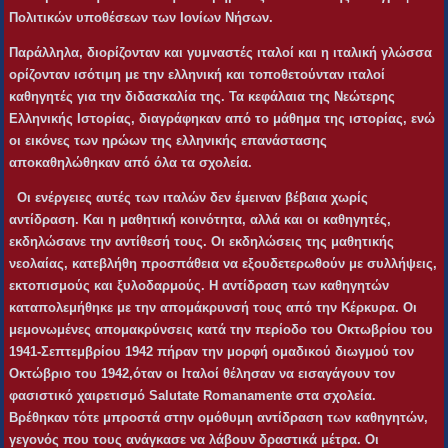
Πολιτικών υποθέσεων των Ιονίων Νήσων.
Παράλληλα, διορίζονταν και γυμναστές ιταλοί και η ιταλική γλώσσα
ορίζονταν ισότιμη με την ελληνική και τοποθετούνταν ιταλοί
καθηγητές για την διδασκαλία της. Τα κεφάλαια της Νεώτερης
Ελληνικής Ιστορίας, διαγράφηκαν από το μάθημα της ιστορίας, ενώ
οι εικόνες των ηρώων της ελληνικής επανάστασης
αποκαθηλώθηκαν από όλα τα σχολεία.
Οι ενέργειες αυτές των ιταλών δεν έμειναν βέβαια χωρίς
αντίδραση. Και η μαθητική κοινότητα, αλλά και οι καθηγητές,
εκδηλώσανε την αντίθεσή τους. Οι εκδηλώσεις της μαθητικής
νεολαίας, κατεβλήθη προσπάθεια να εξουδετερωθούν με συλλήψεις,
εκτοπισμούς και ξυλοδαρμούς. Η αντίδραση των καθηγητών
καταπολεμήθηκε με την απομάκρυνσή τους από την Κέρκυρα. Οι
μεμονωμένες απομακρύνσεις κατά την περίοδο του Οκτωβρίου του
1941-Σεπτεμβρίου 1942 πήραν την μορφή ομαδικού διωγμού τον
Οκτώβριο του 1942,όταν οι Iταλοί θέλησαν να εισαγάγουν τον
φασιστικό χαιρετισμό
Salutate
Romanamente
στα σχολεία.
Βρέθηκαν τότε μπροστά στην ομόθυμη αντίδραση των καθηγητών,
γεγονός που τους ανάγκασε να λάβουν δραστικά μέτρα. Οι