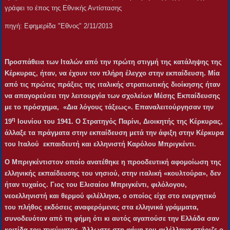
γράφει το έπος της Εθνικής Αντίστασης
πηγή: Εφημερίδα "Εθνος" 2/11/2013
Προσπάθεια των Ιταλών από την πρώτη στιγμή της κατάληψης της
Κέρκυρας, ήταν, να έχουν τον πλήρη έλεγχο στην εκπαίδευση. Μία
από τις πρώτες πράξεις της ιταλικής στρατιωτικής διοίκησης ήταν
να απαγορεύσει την λειτουργία των σχολείων Μέσης Εκπαίδευσης
με το πρόσχημα, «Δια λόγους τάξεως». Επαναλειτούργησαν την
η
19
Ιουνίου του 1941. Ο Στρατηγός Παρίνι, Διοικητής της Κέρκυρας,
άλλαξε τα πράγματα στην εκπαίδευση μετά την άφιξη στην Κέρκυρα
του
Ιταλού
εκπαιδευτή και ελληνιστή Καρόλου Μπριγκέντι.
Ο Μπριγκέντι
στον οποίο ανατέθηκε η προοδευτική αφομοίωση της
ελληνικής εκπαίδευσης του νησιού, στην ιταλική «κουλτούρα», δεν
ήταν τυχαίος. Γιος του Ελισαίου Μπριγκέντι, φιλόλογου,
νεοελληνιστή και θερμού φιλέλληνα, ο οποίος είχε στο ενεργητικό
του πλήθος εκδόσεις αναφερόμενες στα ελληνικά γράμματα,
συνοδευόταν από τη φήμη ότι κι αυτός αγαπούσε την Ελλάδα σαν
κοιτίδα του πνεύματος. Άλλωστε στη φήμη του φιλέλληνα στήριζε ο