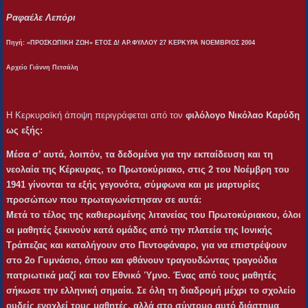
Ραφαέλε Λεπόρι
Πηγή: «ΠΡΟΣΚΩΠΙΚΗ ΖΩΗ» ΕΤΟΣ Δ! ΑΡ.ΦΥΛΛΟΥ 27 ΚΕΡΚΥΡΑ ΝΟΕΜΒΡΙΟΣ 2004
Αρχείο Γιάννη Πετσάλη
Η Κερκυραϊκή άποψη περιγράφεται από τον
φιλόλογο Νικόλαο Καρύδη
ως εξής:
Μέσα σ’ αυτά, λοιπόν, τα δεδομένα για την εκπαίδευση και τη
νεολαία της Κέρκυρας, το Πρωτοκύριακο, στις 2 του Νοέμβρη του
1941 γίνονται τα εξής γεγονότα, σύμφωνα και με μαρτυρίες
προσώπων που πρωταγωνίστησαν σε αυτά:
Μετά το τέλος της καθιερωμένης λιτανείας του Πρωτοκύριακου, όλοι
οι μαθητές ξεκινούν κατά ομάδες από την πλατεία της Ιονικής
Τράπεζας και καταλήγουν στο Πεντοφάναρο, για να επιστρέψουν
στο 2ο Γυμνάσιο, όπου και φθάνουν τραγουδώντας τραγούδια
πατριωτικά μαζί και τον Εθνικό Ύμνο. Ένας από τους μαθητές
σήκωσε την ελληνική σημαία. Σε όλη τη διαδρομή μέχρι το σχολείο
ουδείς ενοχλεί τους μαθητές, αλλά στο σύντομο αυτό διάστημα