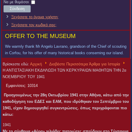
Χρήστη
Κωδικός
Να με θυμάσαι
Σύνδεση
Ξεχάσατε το όνομα χρήστη;
Ξεχάσατε τον κωδικό σας;
OFFER TO THE MUSEUM
We warmly thank Mr Angelo Lavrano, grandson of the Chief of scouting
in Corfou, for his offer of many historical books conserning our island.
Βρίσκεστε εδώ:
Αρχική
Διαβάστε Περισσότερα Άρθρα για Ιστορία
Η ΑΝΤΙΣΤΑΣΙΑΚΗ ΕΚΔΗΛΩΣΗ ΤΩΝ ΚΕΡΚΥΡΑΙΩΝ ΜΑΘΗΤΩΝ ΤΗΝ 2α
ΝΟΕΜΒΡΙΟΥ ΤΟΥ 1941
Εμφανίσεις: 10314
Προηγουμένως την 28η Οκτωβρίου 1941 στην Αθήνα, κάτω από την
καθοδήγηση του ΕΔΕΣ και ΕΑΜ, που ιδρύθηκαν τον Σεπτέμβριο του
1941, είχαν δημιουργηθεί συγκεντρώσεις. όπως περιγράφονται πιο
κάτω:
1941
Με το σύνθημα «Αέρα» χιλιάδες πατριώτες σπεύδουν στο Σύνταγμα