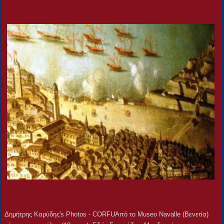
Δημήτρης Καρύδης's Photos - CORFUΑπό το Museo Navalle (Βενετία)