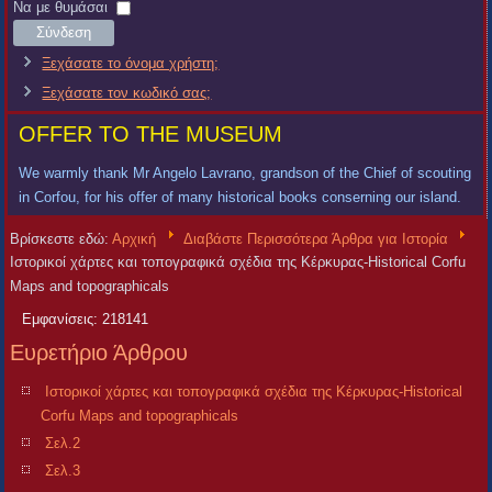
Χρήστη
Κωδικός
Να με θυμάσαι
Σύνδεση
Ξεχάσατε το όνομα χρήστη;
Ξεχάσατε τον κωδικό σας;
OFFER TO THE MUSEUM
We warmly thank Mr Angelo Lavrano, grandson of the Chief of scouting
in Corfou, for his offer of many historical books conserning our island.
Βρίσκεστε εδώ:
Αρχική
Διαβάστε Περισσότερα Άρθρα για Ιστορία
Ιστορικοί χάρτες και τοπογραφικά σχέδια της Κέρκυρας-Historical Corfu
Maps and topographicals
Εμφανίσεις: 218141
Ευρετήριο Άρθρου
Ιστορικοί χάρτες και τοπογραφικά σχέδια της Κέρκυρας-Historical
Corfu Maps and topographicals
Σελ.2
Σελ.3