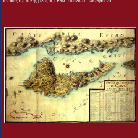
πίνακας της πόλης (18ος αι.). Εδώ: Σπιανάδα - Μανδρακίνα.