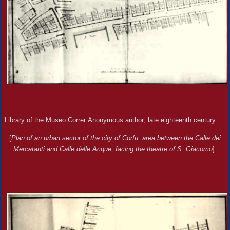
Library of the Museo Correr Anonymous author; late eighteenth century
[
Plan of an urban sector of the city of Corfu: area between the Calle dei
Mercatanti and Calle delle Acque, facing the theatre of S. Giacomo
].