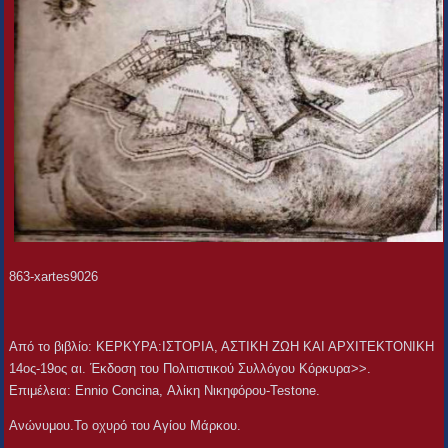
863-xartes9026
Aπό το βιβλίο: ΚΕΡΚΥΡΑ:ΙΣΤΟΡΙΑ, ΑΣΤΙΚΗ ΖΩΗ ΚΑΙ ΑΡΧΙΤΕΚΤΟΝΙΚΗ
14ος-19ος αι. Έκδοση του Πολιτιστικού Συλλόγου Κόρκυρα>>.
Επιμέλεια: Ennio Concina, Αλίκη Νικηφόρου-Testone.
Ανώνυμου.Το οχυρό του Αγίου Μάρκου.