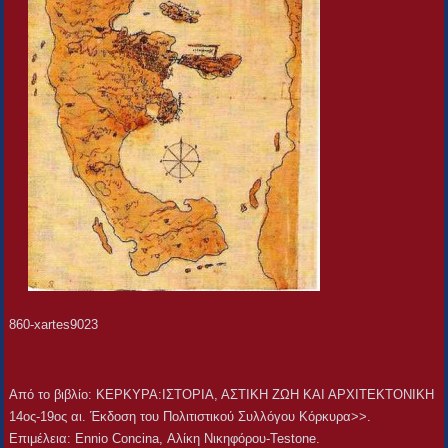
860-xartes9023
Aπό το βιβλίο: ΚΕΡΚΥΡΑ:ΙΣΤΟΡΙΑ, ΑΣΤΙΚΗ ΖΩΗ ΚΑΙ ΑΡΧΙΤΕΚΤΟΝΙΚΗ
14ος-19ος αι. Έκδοση του Πολιτιστικού Συλλόγου Κόρκυρα>>.
Επιμέλεια: Ennio Concina, Αλίκη Νικηφόρου-Testone.