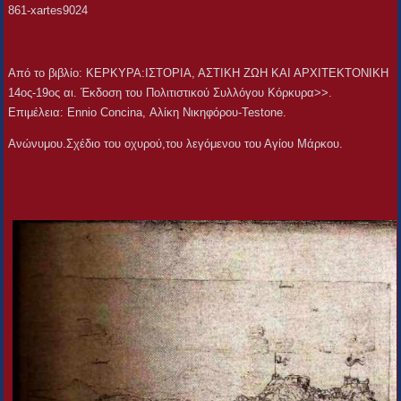
861-xartes9024
Aπό το βιβλίο: ΚΕΡΚΥΡΑ:ΙΣΤΟΡΙΑ, ΑΣΤΙΚΗ ΖΩΗ ΚΑΙ ΑΡΧΙΤΕΚΤΟΝΙΚΗ
14ος-19ος αι. Έκδοση του Πολιτιστικού Συλλόγου Κόρκυρα>>.
Επιμέλεια: Ennio Concina, Αλίκη Νικηφόρου-Testone.
Ανώνυμου.Σχέδιο του οχυρού,του λεγόμενου του Αγίου Μάρκου.