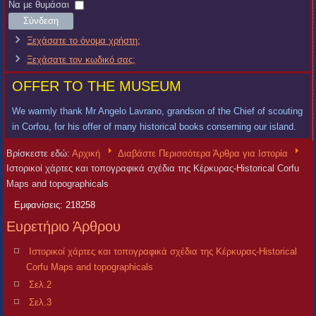
Χρήστη
Κωδικός
Να με θυμάσαι
Σύνδεση
Ξεχάσατε το όνομα χρήστη;
Ξεχάσατε τον κωδικό σας;
OFFER TO THE MUSEUM
We warmly thank Mr Angelo Lavrano, grandson of the Chief of scouting
in Corfou, for his offer of many historical books conserning our island.
Βρίσκεστε εδώ:
Αρχική
Διαβάστε Περισσότερα Άρθρα για Ιστορία
Ιστορικοί χάρτες και τοπογραφικά σχέδια της Κέρκυρας-Historical Corfu
Maps and topographicals
Εμφανίσεις: 218258
Ευρετήριο Άρθρου
Ιστορικοί χάρτες και τοπογραφικά σχέδια της Κέρκυρας-Historical
Corfu Maps and topographicals
Σελ.2
Σελ.3