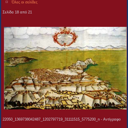
Όλες οι σελίδες
Σελίδα 18 από 21
22050_1369738042487_1202797719_31111515_5775200_n - Αντίγραφο