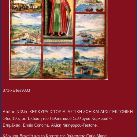
873-xartes9033
Aπό το βιβλίο: ΚΕΡΚΥΡΑ:ΙΣΤΟΡΙΑ, ΑΣΤΙΚΗ ΖΩΗ ΚΑΙ ΑΡΧΙΤΕΚΤΟΝΙΚΗ
14ος-19ος αι. Έκδοση του Πολιτιστικού Συλλόγου Κόρκυρα>>.
Επιμέλεια: Ennio Concina, Αλίκη Νικηφόρου-Testone.
Κέρκυρα,Βενετία και το Κράτος της θάλασσας,Carlo Maggi.