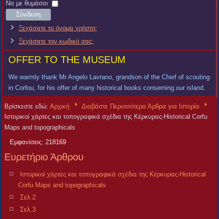
Χρήστη
Κωδικός
Να με θυμάσαι
Σύνδεση
Ξεχάσατε το όνομα χρήστη;
Ξεχάσατε τον κωδικό σας;
OFFER TO THE MUSEUM
We warmly thank Mr Angelo Lavrano, grandson of the Chief of scouting
in Corfou, for his offer of many historical books conserning our island.
Βρίσκεστε εδώ:
Αρχική
Διαβάστε Περισσότερα Άρθρα για Ιστορία
Ιστορικοί χάρτες και τοπογραφικά σχέδια της Κέρκυρας-Historical Corfu
Maps and topographicals
Εμφανίσεις: 218169
Ευρετήριο Άρθρου
Ιστορικοί χάρτες και τοπογραφικά σχέδια της Κέρκυρας-Historical
Corfu Maps and topographicals
Σελ.2
Σελ.3