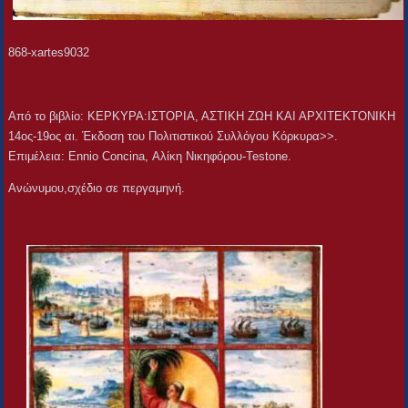
868-xartes9032
Aπό το βιβλίο: ΚΕΡΚΥΡΑ:ΙΣΤΟΡΙΑ, ΑΣΤΙΚΗ ΖΩΗ ΚΑΙ ΑΡΧΙΤΕΚΤΟΝΙΚΗ
14ος-19ος αι. Έκδοση του Πολιτιστικού Συλλόγου Κόρκυρα>>.
Επιμέλεια: Ennio Concina, Αλίκη Νικηφόρου-Testone.
Ανώνυμου,σχέδιο σε περγαμηνή.