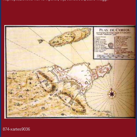
874-xartes9036