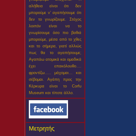
αλήθεια είναι ότι δεν
μπορούμε ν’ αγαπήσουμε ότι
δεν το γνωρίζουμε. Στόχος
λοιπόν είναι να το
γνωρίσουμε όσο πιο βαθιά
μπορούμε, μέσα από το χθες
και το σήμερα, γιατί αλλιώς
πως θα το αγαπήσουμε;
Αγαπάω ατομικά και ομαδικά
έχει επακόλουθο….
φροντίζω….. μάχομαι… και
σέβομαι. Αγάπη προς την
Κέρκυρα είναι το Corfu
Museum και τίποτε άλλο.
Μετρητής