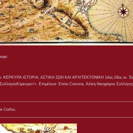
ραφο
ίο: ΚΕΡΚΥΡΑ:ΙΣΤΟΡΙΑ, ΑΣΤΙΚΗ ΖΩΗ ΚΑΙ ΑΡΧΙΤΕΚΤΟΝΙΚΗ 14ος-19ος αι. Έ
ύ ΣυλλόγοςΚόρκυρα>>. Επιμέλεια: Ennio Concina, Αλίκη Νικηφόρου Συλλόγ
e Corfou.