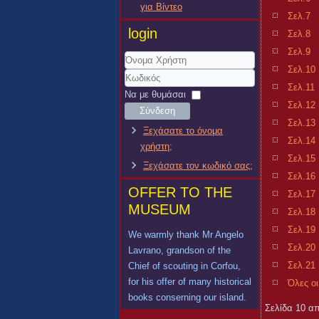
για Βίντεο
Σελ.7
login
Σελ.8
Σελ.9
Σελ.10
Όνομα
Σελ.11
Χρήστη
Κωδικός
Να με θυμάσαι
Σελ.12
Σύνδεση
Σελ.13
Ξεχάσατε το όνομα
Σελ.14
χρήστη;
Σελ.15
Ξεχάσατε τον κωδικό σας;
Σελ.16
OFFER TO THE
Σελ.17
MUSEUM
Σελ.18
Σελ.19
We warmly thank Mr Angelo
Σελ.20
Lavrano, grandson of the
Σελ.21
Chief of scouting in Corfou,
for his offer of many historical
Όλες οι
books conserning our island.
Σελίδα 10 α