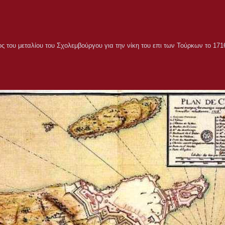
ς του μεταλίου του Σχολεμβούργου για την νίκη του επι των Τούρκων το 171