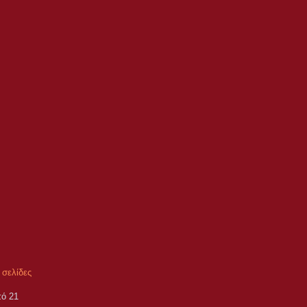
 σελίδες
πό 21