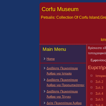
Corfu Museum
Petsalis: Collection Of Corfu Island,
Ιστ
Βρίσκεστε ε
Main Menu
τοπογραφικά 
Home
Εμφανίσεις
Ευρετήρ
Διαβάστε Περισσότερα
Άρθρα για Ιστορία
Ιστορικ
Διαβάστε Περισσότερα
Σελ.2
Άρθρα για Προσωπικότητες
Σελ.3
Διαβάστε Περισσότερα
Σελ.4
Άρθρα για Τέχνες
Σελ.5
Δείτε Περισσότερα Άρθρα
Σελ.6