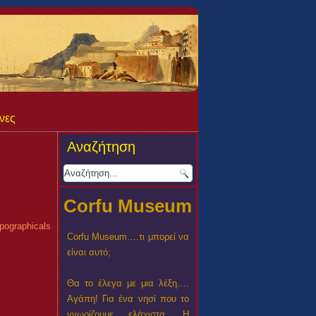
νες
Αναζήτηση
Corfu Museum
pographicals
Corfu Museum….τι μπορεί να
είναι αυτό;
Θα το έλεγα με μια λέξη….
Αγάπη! Για ένα νησί που το
γνωρίζουμε ελάχιστα. Η