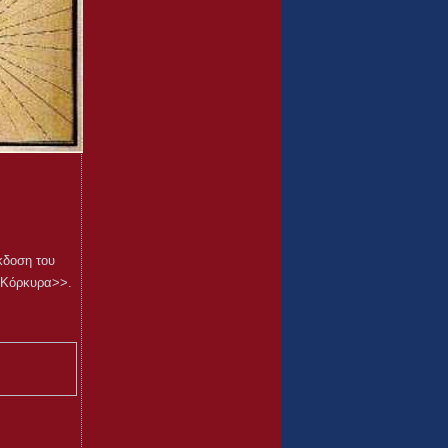
κδοση του
οςΚόρκυρα>>.