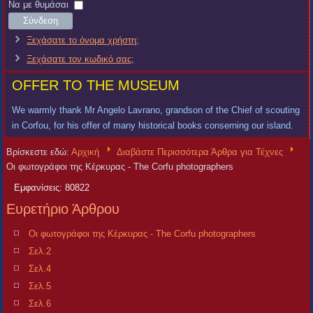
Χρήστη
Κωδικός
Να με θυμάσαι
Σύνδεση
Ξεχάσατε το όνομα χρήστη;
Ξεχάσατε τον κωδικό σας;
OFFER TO THE MUSEUM
We warmly thank Mr Angelo Lavrano, grandson of the Chief of scouting
in Corfou, for his offer of many historical books conserning our island.
Βρίσκεστε εδώ:
Αρχική
Διαβάστε Περισσότερα Άρθρα για Τέχνες
Οι φωτογράφοι της Κέρκυρας - The Corfu photographers
Εμφανίσεις: 80822
Ευρετήριο Άρθρου
Οι φωτογράφοι της Κέρκυρας - The Corfu photographers
Σελ.2
Σελ.4
Σελ.5
Σελ.6