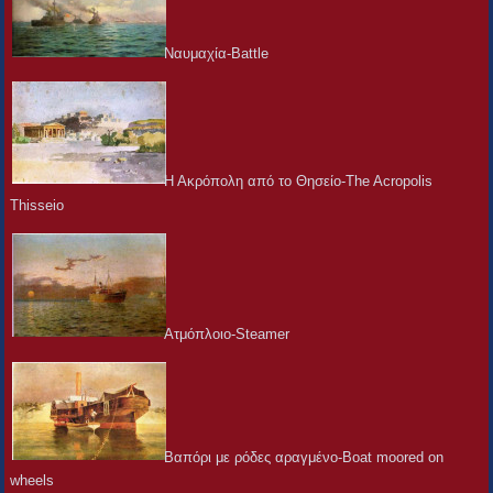
Ναυμαχία-Battle
Η Ακρόπολη από το Θησείο-The Acropolis
Thisseio
Ατμόπλοιο-Steamer
Βαπόρι με ρόδες αραγμένο-Boat moored on
wheels