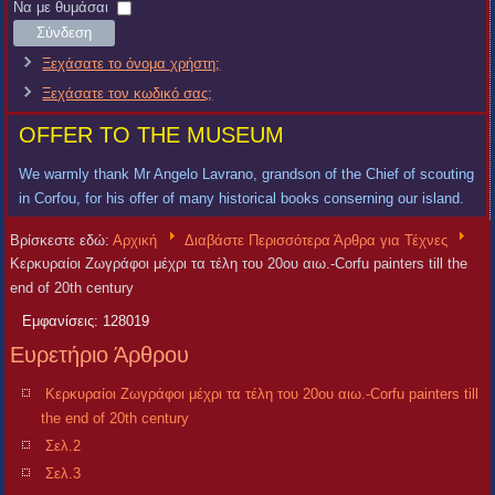
Χρήστη
Κωδικός
Να με θυμάσαι
Σύνδεση
Ξεχάσατε το όνομα χρήστη;
Ξεχάσατε τον κωδικό σας;
OFFER TO THE MUSEUM
We warmly thank Mr Angelo Lavrano, grandson of the Chief of scouting
in Corfou, for his offer of many historical books conserning our island.
Βρίσκεστε εδώ:
Αρχική
Διαβάστε Περισσότερα Άρθρα για Τέχνες
Κερκυραίοι Ζωγράφοι μέχρι τα τέλη του 20ου αιω.-Corfu painters till the
end of 20th century
Εμφανίσεις: 128019
Ευρετήριο Άρθρου
Κερκυραίοι Ζωγράφοι μέχρι τα τέλη του 20ου αιω.-Corfu painters till
the end of 20th century
Σελ.2
Σελ.3