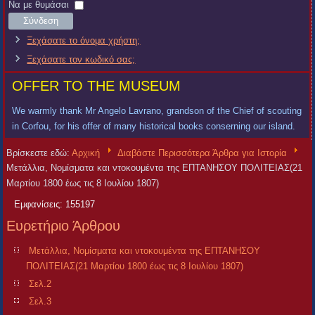
Χρήστη
Κωδικός
Να με θυμάσαι
Σύνδεση
Ξεχάσατε το όνομα χρήστη;
Ξεχάσατε τον κωδικό σας;
OFFER TO THE MUSEUM
We warmly thank Mr Angelo Lavrano, grandson of the Chief of scouting
in Corfou, for his offer of many historical books conserning our island.
Βρίσκεστε εδώ:
Αρχική
Διαβάστε Περισσότερα Άρθρα για Ιστορία
Μετάλλια, Νομίσματα και ντοκουμέντα της ΕΠΤΑΝΗΣΟΥ ΠΟΛΙΤΕΙΑΣ(21
Μαρτίου 1800 έως τις 8 Ιουλίου 1807)
Εμφανίσεις: 155197
Ευρετήριο Άρθρου
Μετάλλια, Νομίσματα και ντοκουμέντα της ΕΠΤΑΝΗΣΟΥ
ΠΟΛΙΤΕΙΑΣ(21 Μαρτίου 1800 έως τις 8 Ιουλίου 1807)
Σελ.2
Σελ.3