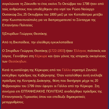
συγκλώνισε τη Ζάκυνθο το έτος εκείνο.Το Οκτώβριο του 1798 ήταν από
τούς ανθρώπους που υποδέχθηκαν στο νησί τον Ρώσο Ναύαρχο
Ουσακώφ.Στις 25 Οκτωβρίου του 1800 μαζί με τον Καποδίστρια μετέβει
στην Κωνσταντινούπολη για να διαπραγματευτεί το Σύνταγμα της
Επτανήσου Πολιτείας
5)Σπυρίδων Γεώργιος Θεοτόκης
Από τη Βικιπαίδεια, την ελεύθερη εγκυκλοπαίδεια
Ο Σπυρίδων Γεώργιος Θεοτόκης (
1722
-
1803
) ήταν
Έλληνας
πολιτικός και
λόγιος. Γεννήθηκε στη
Κέρκυρα
και ήταν γόνος της ιστορικής οικογένειας
των
Θεοτόκηδων
.
Κατά τη κατάληψη της Κέρκυρας από τον
Γάλλο
στρατηγό Ζαντιλύ
εκλέχθηκε πρόεδρος της Κυβέρνησης. Όταν καταλύθηκε αυτή ανέλαβε
πρόεδρος της Κεντρικής Διοίκησης, θέση που διατήρησε μέχρι τις 20
Φεβρουαρίου του 1799 όταν έφυγαν οι Γάλλοι από την Κέρκυρα. Στη
συνέχεια επι ΕΠΤΑΝΗΣΙΑΚΗΣ ΠΟΛΙΤΕΙΑΣ αναδείχθηκε πρόεδρος της
Επτανησιακής Γερουσίας όπου και επεδίωξε δημοκρατικές
μεταρρυθμίσεις.