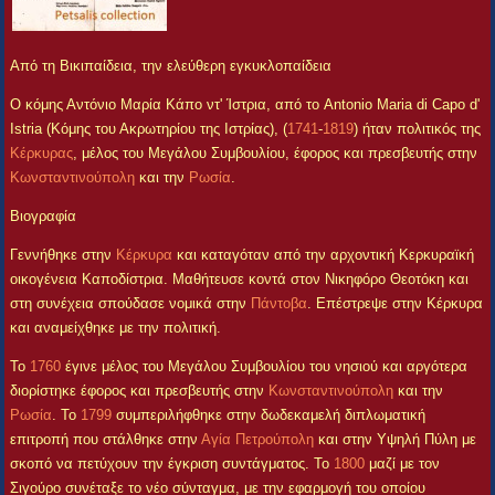
Από τη Βικιπαίδεια, την ελεύθερη εγκυκλοπαίδεια
Ο κόμης Αντόνιο Μαρία Κάπο ντ' Ίστρια, από το Antonio Maria di Capo d'
Istria (Κόμης του Ακρωτηρίου της Ιστρίας), (
1741
-
1819
) ήταν πολιτικός της
Κέρκυρας
, μέλος του Μεγάλου Συμβουλίου, έφορος και πρεσβευτής στην
Κωνσταντινούπολη
και την
Ρωσία
.
Βιογραφία
Γεννήθηκε στην
Κέρκυρα
και καταγόταν από την αρχοντική Κερκυραϊκή
οικογένεια Καποδίστρια. Μαθήτευσε κοντά στον Νικηφόρο Θεοτόκη και
στη συνέχεια σπούδασε νομικά στην
Πάντοβα
. Επέστρεψε στην Κέρκυρα
και αναμείχθηκε με την πολιτική.
Το
1760
έγινε μέλος του Μεγάλου Συμβουλίου του νησιού και αργότερα
διορίστηκε έφορος και πρεσβευτής στην
Κωνσταντινούπολη
και την
Ρωσία
. Το
1799
συμπεριλήφθηκε στην δωδεκαμελή διπλωματική
επιτροπή που στάλθηκε στην
Αγία Πετρούπολη
και στην Υψηλή Πύλη με
σκοπό να πετύχουν την έγκριση συντάγματος. Το
1800
μαζί με τον
Σιγούρο συνέταξε το νέο σύνταγμα, με την εφαρμογή του οποίου