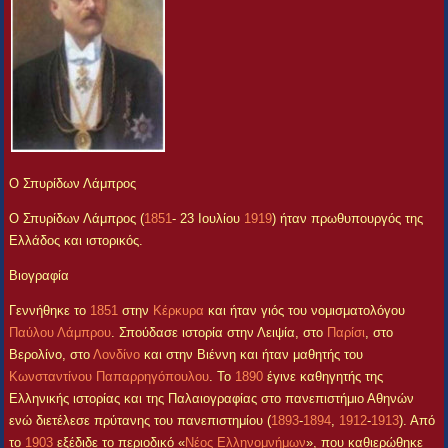
Ο Σπυρίδων Λάμπρος
Ο Σπυρίδων Λάμπρος (
1851
- 23 Ιουλίου
1919
) ήταν πρωθυπουργός της
Ελλάδος και ιστορικός.
Βιογραφία
Γεννήθηκε το
1851
στην
Κέρκυρα
και ήταν γιός του νομισματολόγου
Παύλου Λάμπρου
. Σπούδασε ιστορία στην Λειψία, στο
Παρίσι
, στο
Βερολίνο, στο
Λονδίνο
και στην Βιέννη και ήταν μαθητής του
Κωνσταντίνου Παπαρρηγόπουλου
. Το
1890
έγινε καθηγητής της
Ελληνικής ιστορίας και της Παλαιογραφίας στο πανεπιστήμιο Αθηνών
ενώ διετέλεσε πρύτανης του πανεπιστημίου (
1893
-
1894
,
1912
-
1913
). Από
το
1903
εξέδιδε το περιοδικό «
Νέος Ελληνομνήμων
», που καθιερώθηκε