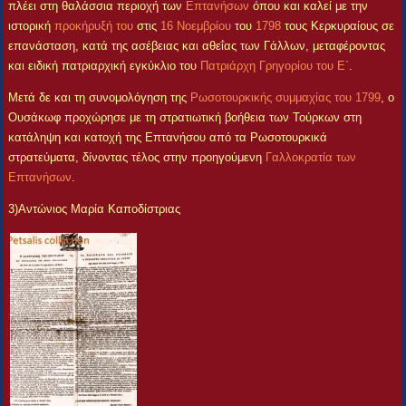
πλέει στη θαλάσσια περιοχή των
Επτανήσων
όπου και καλεί με την
ιστορική
προκήρυξή του
στις
16 Νοεμβρίου
του
1798
τους Κερκυραίους σε
επανάσταση, κατά της ασέβειας και αθεΐας των Γάλλων, μεταφέροντας
και ειδική πατριαρχική εγκύκλιο του
Πατριάρχη Γρηγορίου του Ε΄
.
Μετά δε και τη συνομολόγηση της
Ρωσοτουρκικής συμμαχίας του 1799
, ο
Ουσάκωφ προχώρησε με τη στρατιωτική βοήθεια των Τούρκων στη
κατάληψη και κατοχή της Επτανήσου από τα Ρωσοτουρκικά
στρατεύματα, δίνοντας τέλος στην προηγούμενη
Γαλλοκρατία των
Επτανήσων
.
3)Αντώνιος Μαρία Καποδίστριας