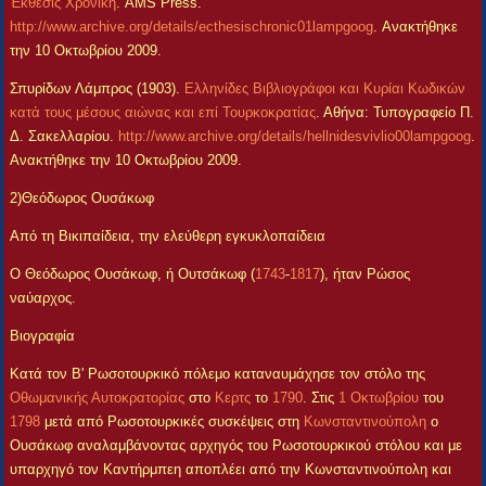
Έκθεσις Χρονική
. AMS Press.
http://www.archive.org/details/ecthesischronic01lampgoog
. Ανακτήθηκε
την 10 Οκτωβρίου 2009.
Σπυρίδων Λάμπρος (1903).
Ελληνίδες Βιβλιογράφοι και Κυρίαι Κωδικών
κατά τους μέσους αιώνας και επί Τουρκοκρατίας
. Αθήνα: Τυπογραφείο Π.
Δ. Σακελλαρίου.
http://www.archive.org/details/hellnidesvivlio00lampgoog
.
Ανακτήθηκε την 10 Οκτωβρίου 2009.
2)Θεόδωρος Ουσάκωφ
Από τη Βικιπαίδεια, την ελεύθερη εγκυκλοπαίδεια
Ο Θεόδωρος Ουσάκωφ, ή Ουτσάκωφ (
1743
-
1817
), ήταν Ρώσος
ναύαρχος.
Βιογραφία
Κατά τον Β' Ρωσοτουρκικό πόλεμο καταναυμάχησε τον στόλο της
Οθωμανικής Αυτοκρατορίας
στο
Κερτς
το
1790
. Στις
1 Οκτωβρίου
του
1798
μετά από Ρωσοτουρκικές συσκέψεις στη
Κωνσταντινούπολη
ο
Ουσάκωφ αναλαμβάνοντας αρχηγός του Ρωσοτουρκικού στόλου και με
υπαρχηγό τον Καντήρμπεη αποπλέει από την Κωνσταντινούπολη και