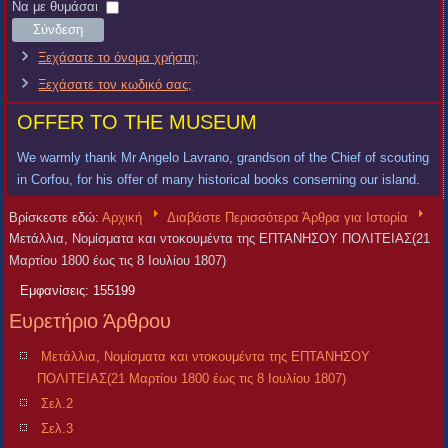
Χρήστη
Κωδικός
Να με θυμάσαι
Σύνδεση
Ξεχάσατε το όνομα χρήστη;
Ξεχάσατε τον κωδικό σας;
OFFER TO THE MUSEUM
We warmly thank Mr Angelo Lavrano, grandson of the Chief of scouting
in Corfou, for his offer of many historical books conserning our island.
Βρίσκεστε εδώ:
Αρχική
Διαβάστε Περισσότερα Άρθρα για Ιστορία
Μετάλλια, Νομίσματα και ντοκουμέντα της ΕΠΤΑΝΗΣΟΥ ΠΟΛΙΤΕΙΑΣ(21
Μαρτίου 1800 έως τις 8 Ιουλίου 1807)
Εμφανίσεις: 155199
Ευρετήριο Άρθρου
Μετάλλια, Νομίσματα και ντοκουμέντα της ΕΠΤΑΝΗΣΟΥ
ΠΟΛΙΤΕΙΑΣ(21 Μαρτίου 1800 έως τις 8 Ιουλίου 1807)
Σελ.2
Σελ.3