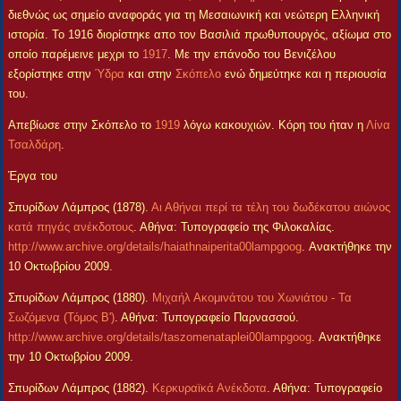
διεθνώς ως σημείο αναφοράς για τη Μεσαιωνική και νεώτερη Ελληνική
ιστορία. Το 1916 διορίστηκε απο τον Βασιλιά πρωθυπουργός, αξίωμα στο
οποίο παρέμεινε μεχρι το
1917
. Με την επάνοδο του Βενιζέλου
εξορίστηκε στην
Ύδρα
και στην
Σκόπελο
ενώ δημεύτηκε και η περιουσία
του.
Απεβίωσε στην Σκόπελο το
1919
λόγω κακουχιών. Κόρη του ήταν η
Λίνα
Τσαλδάρη
.
Έργα του
Σπυρίδων Λάμπρος (1878).
Αι Αθήναι περί τα τέλη του δωδέκατου αιώνος
κατά πηγάς ανέκδοτους
. Αθήνα: Τυπογραφείο της Φιλοκαλίας.
http://www.archive.org/details/haiathnaiperita00lampgoog
. Ανακτήθηκε την
10 Οκτωβρίου 2009.
Σπυρίδων Λάμπρος (1880).
Μιχαήλ Ακομινάτου του Χωνιάτου - Τα
Σωζόμενα (Τόμος Β')
. Αθήνα: Τυπογραφείο Παρνασσού.
http://www.archive.org/details/taszomenataplei00lampgoog
. Ανακτήθηκε
την 10 Οκτωβρίου 2009.
Σπυρίδων Λάμπρος (1882).
Κερκυραϊκά Ανέκδοτα
. Αθήνα: Τυπογραφείο