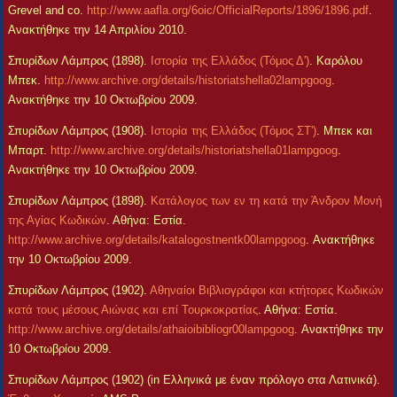
Grevel and co.
http://www.aafla.org/6oic/OfficialReports/1896/1896.pdf
.
Ανακτήθηκε την 14 Απριλίου 2010.
Σπυρίδων Λάμπρος (1898).
Ιστορία της Ελλάδος (Τόμος Δ')
. Καρόλου
Μπεκ.
http://www.archive.org/details/historiatshella02lampgoog
.
Ανακτήθηκε την 10 Οκτωβρίου 2009.
Σπυρίδων Λάμπρος (1908).
Ιστορία της Ελλάδος (Τόμος ΣΤ')
. Μπεκ και
Μπαρτ.
http://www.archive.org/details/historiatshella01lampgoog
.
Ανακτήθηκε την 10 Οκτωβρίου 2009.
Σπυρίδων Λάμπρος (1898).
Κατάλογος των εν τη κατά την Άνδρον Μονή
της Αγίας Κωδικών
. Αθήνα: Εστία.
http://www.archive.org/details/katalogostnentk00lampgoog
. Ανακτήθηκε
την 10 Οκτωβρίου 2009.
Σπυρίδων Λάμπρος (1902).
Αθηναίοι Βιβλιογράφοι και κτήτορες Κωδικών
κατά τους μέσους Αιώνας και επί Τουρκοκρατίας
. Αθήνα: Εστία.
http://www.archive.org/details/athaioibibliogr00lampgoog
. Ανακτήθηκε την
10 Οκτωβρίου 2009.
Σπυρίδων Λάμπρος (1902) (in Ελληνικά με έναν πρόλογο στα Λατινικά).