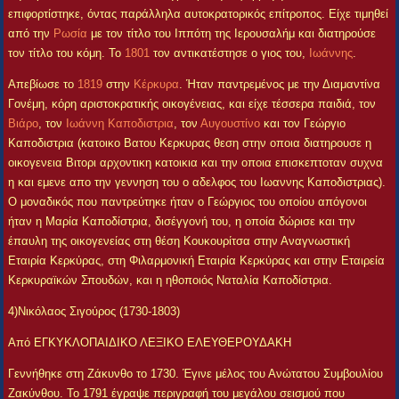
επιφορτίστηκε, όντας παράλληλα αυτοκρατορικός επίτροπος. Είχε τιμηθεί
από την
Ρωσία
με τον τίτλο του Ιππότη της Ιερουσαλήμ και διατηρούσε
τον τίτλο του κόμη. Το
1801
τον αντικατέστησε ο γιος του,
Ιωάννης
.
Απεβίωσε το
1819
στην
Κέρκυρα
. Ήταν παντρεμένος με την Διαμαντίνα
Γονέμη, κόρη αριστοκρατικής οικογένειας, και είχε τέσσερα παιδιά, τον
Βιάρο
, τον
Ιωάννη Καποδιστρια
, τον
Αυγουστίνο
και τον Γεώργιο
Καποδιστρια (κατοικο Βατου Κερκυρας θεση στην οποια διατηρουσε η
οικογενεια Βιτορι αρχοντικη κατοικια και την οποια επισκεπτοταν συχνα
η και εμενε απο την γεννηση του ο αδελφος του Ιωαννης Καποδιστριας).
Ο μοναδικός που παντρεύτηκε ήταν ο Γεώργιος του οποίου απόγονοι
ήταν η Μαρία Καποδίστρια, δισέγγονή του, η οποία δώρισε και την
έπαυλη της οικογενείας στη θέση Κουκουρίτσα στην Αναγνωστική
Εταιρία Κερκύρας, στη Φιλαρμονική Εταιρία Κερκύρας και στην Εταιρεία
Κερκυραϊκών Σπουδών, και η ηθοποιός Ναταλία Καποδίστρια.
4)Νικόλαος Σιγούρος (1730-1803)
Από ΕΓΚΥΚΛΟΠΑΙΔΙΚΟ ΛΕΞΙΚΟ ΕΛΕΥΘΕΡΟΥΔΑΚΗ
Γεννήθηκε στη Ζάκυνθο το 1730. Έγινε μέλος του Ανώτατου Συμβουλίου
Ζακύνθου. Το 1791 έγραψε περιγραφή του μεγάλου σεισμού που